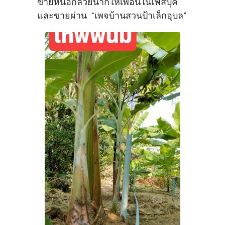
ขายหน่อกล้วยนากให้เพื่อนในเฟสบุ๊ค
และขายผ่าน "เพจบ้านสวนป้าเล็กอุบล"