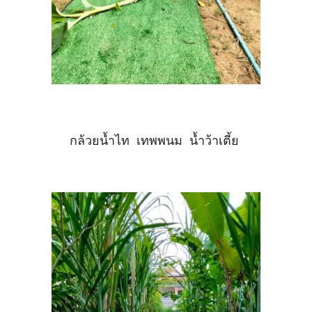
กล้วยน้ำไท เทพพนม น้ำว้าเตี้ย