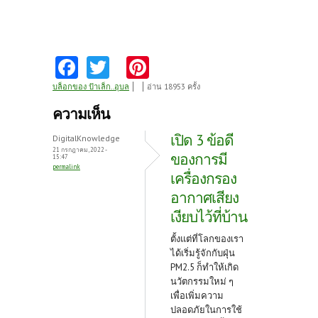
Fa
T
Pi
ce
w
nt
บล็อกของ ป้าเล็ก..อุบล
อ่าน 18953 ครั้ง
b
itt
er
ความเห็น
o
er
es
เปิด 3 ข้อดี
DigitalKnowledge
o
t
21 กรกฎาคม, 2022 -
ของการมี
15:47
permalink
k
เครื่องกรอง
อากาศเสียง
เงียบไว้ที่บ้าน
ตั้งแต่ที่โลกของเรา
ได้เริ่มรู้จักกับฝุ่น
PM2.5 ก็ทำให้เกิด
นวัตกรรมใหม่ ๆ
เพื่อเพิ่มความ
ปลอดภัยในการใช้