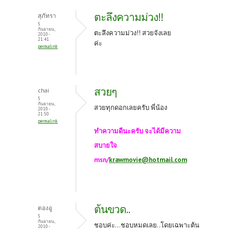
ตะลึงความม่วง!!
สุภัทรา
5
กันยายน,
ตะลึงความม่วง!! สวยจังเลย
2010 -
21:41
ค่ะ
permalink
สวยๆ
chai
5
กันยายน,
สวยทุกดอกเลยครับ พี่น้อง
2010 -
21:50
permalink
ทำความดีนะครับ จะได้มีความ
สบายใจ
msn/
krawmovie@hotmail.com
ต้นขวด..
ตองอู
5
กันยายน,
ชอบค่ะ...ชอบหมดเลย..โดยเฉพาะต้น
2010 -