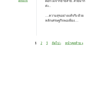
ดอกไม้จากยายสาย..สวยมาก
permalink
ค่ะ..
....ความสุขอย่างแท้จริง ด้วย
หลักเศรษฐกิจพอเพียง....
หน้า
1
2
3
ถัดไป ›
หน้าสุดท้าย »