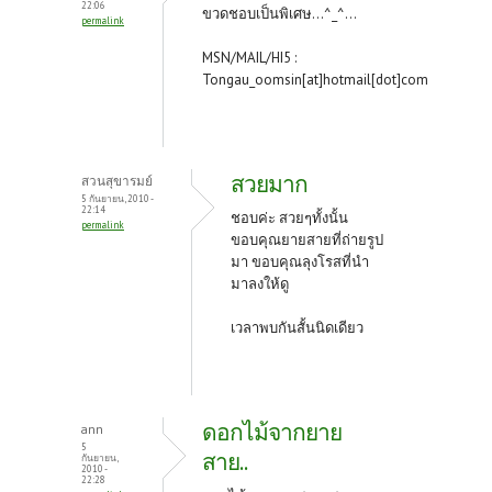
22:06
ขวดชอบเป็นพิเศษ...^_^...
permalink
MSN/MAIL/HI5 :
Tongau_oomsin[at]hotmail[dot]com
สวยมาก
สวนสุขารมย์
5 กันยายน, 2010 -
22:14
ชอบค่ะ สวยๆทั้งนั้น
permalink
ขอบคุณยายสายที่ถ่ายรูป
มา ขอบคุณลุงโรสที่นำ
มาลงให้ดู
เวลาพบกันสั้นนิดเดียว
ดอกไม้จากยาย
ann
5
สาย..
กันยายน,
2010 -
22:28