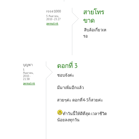
สายโทร
rose1000
5 กันยายน,
ขาด
2010 - 23:27
permalink
สิบล้อเกี่ยวเห
รอ
ดอกที่ 3
บุญพา
5
กันยายน,
ชอบจังค่ะ
2010 -
21:38
permalink
มีมาเพิ่มอีกแล้ว
สวยๆค่ะ ดอกที่4-5ก็สวยค่ะ
ทำวันนี้ให้ดีที่สุด เวลาชีวิต
น้อยลงทุกวัน