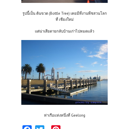
รูปนี้เป็น ต้นขวด (Bottle Tree) เคยมีที่งานพืชสวนโลก
ที่ เชียงใหม่
แต่น่าเสียดายกลับบ้านเก่าไปหมดแล้ว
ท่าเรือแห่งหนึ่งที่ Geelong
Fa
T
Pi