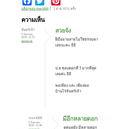
ce
w
nt
บล็อกของ rose1000
อ่าน 9231 ครั้ง
b
itt
er
ความเห็น
o
er
es
สวยจัง
จันทร์เจ้า
o
t
5 กันยายน,
2010 - 21:32
ฝีมือยายสายไม่ใช่ธรรมดา
permalink
k
เลยนะคะ อิอิ
ป.ล.ชอบดอกที่ 3 มากที่สุด
เลยค่ะ อิอิ
พอเพียง และ เพียงพอ
บ้านไร่จันทร์เจ้า
มีอีกหลายดอก
rose1000
5 กันยายน,
2010 - 21:46
ดูหมดยัง มีหลายดอก