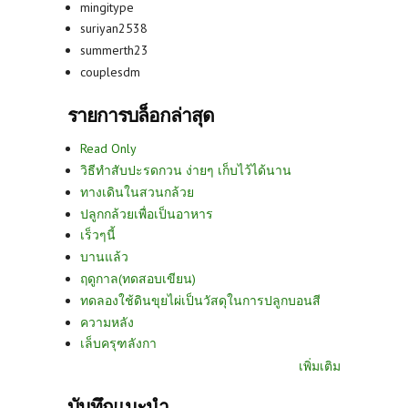
mingitype
suriyan2538
summerth23
couplesdm
รายการบล็อกล่าสุด
Read Only
วิธีทำสับปะรดกวน ง่ายๆ เก็บไว้ได้นาน
ทางเดินในสวนกล้วย
ปลูกกล้วยเพื่อเป็นอาหาร
เร็วๆนี้
บานแล้ว
ฤดูกาล(ทดสอบเขียน)
ทดลองใช้ดินขุยไผ่เป็นวัสดุในการปลูกบอนสี
ความหลัง
เล็บครุฑลังกา
เพิ่มเติม
บันทึกแนะนำ