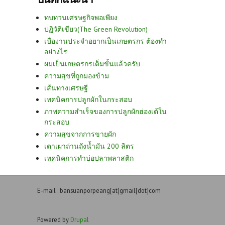
ทบทวนเศรษฐกิจพอเพียง
ปฏิวัติเขียว(The Green Revolution)
เบื่องานประจำอยากเป็นเกษตรกร ต้องทำ
อย่างไร
ผมเป็นเกษตรกรเต็มขั้นแล้วครับ
ความสุขที่ถูกมองข้าม
เส้นทางเศรษฐี
เทคนิคการปลูกผักในกระสอบ
ภาพความสำเร็จของการปลูกผักฮ่องเต้ใน
กระสอบ
ความสุขจากการขายผัก
เตาเผาถ่านถังน้ำมัน 200 ลิตร
เทคนิคการทำบ่อปลาพลาสติก
E-mail : bansuanporpeang[at]gmail[dot]com
Powered by
Drupal