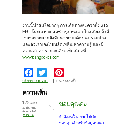
งานนี้น่าสนใจมากๆ การเดินทางสะดวกทั้ง BTS
MRT โดยเฉพาะ สมช กรุงเทพและใกล้เคียง ถ้ามี
เวลาอย่าพลาดยังทันค่ะ ชวนเด็กๆ คนรอบข้าง
และตัวเราเองไปเพลิดเพลิน หาความรู้ และมี
ความสุขค่ะ รายละเอียดเพ่ิมเติมดูที่
www.bangkokbf.com
Fa
T
Pi
ce
w
nt
บล็อกของ boston
อ่าน 6502 ครั้ง
b
itt
er
ความเห็น
o
er
es
ขอบคุณค่ะ
ไอรินลดา
o
t
27 มีนาคม,
2011 - 14:06
permalink
k
กำลังสนใจอยากไปค่ะ
ขอบคุณสำหรับข้อมูลนะคะ