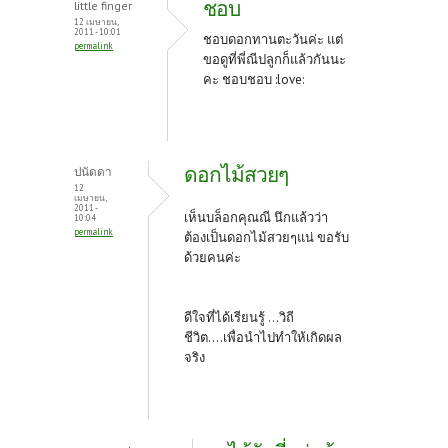
ชอบ
little finger
12 เมษายน,
2011 - 10:01
ชอบดอกทานตะวันค่ะ แต่
permalink
ขอดูที่พี่ณีปลูกก็แล้วกันนะ
คะ ชอบชอบ :love:
ดอกไม้สวยๆ
ปนัดดา
12
เมษายน,
2011 -
เห็นบล็อกคุณณี นึกแล้วว่า
10:04
permalink
ต้องเป็นดอกไม้สวยๆแน่ ขอรับ
ด้วยคนค่ะ
ดีใจที่ได้เรียนรู้ ...วิถี
ชีวิต....เพื่อนำไปทำให้เกิดผล
จริง