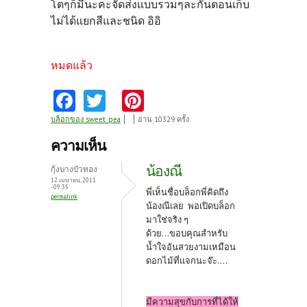
โตๆก็มีนะคะจัดส่งแบบรวมๆละกันตอนเก็บ
ไม่ได้แยกสีและชนิด อิอิ
หมดแล้ว
Fa
T
Pi
ce
w
nt
บล็อกของ sweet_pea
อ่าน 10329 ครั้ง
b
itt
er
ความเห็น
o
er
es
น้องณี
กุ้งบางบัวทอง
o
t
12 เมษายน, 2011
- 09:35
พี่เห็นชื่อบล็อกพี่คิดถึง
permalink
k
น้องณีเลย พอเปิดบล็อก
มาใช่จริง ๆ
ด้วย...ขอบคุณสำหรับ
น้ำใจอันสวยงามเหมือน
ดอกไม้ที่แจกนะจ๊ะ....
มีความสุขกับการที่ได้ให้