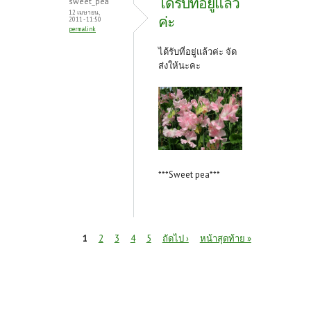
ได้รับที่อยู่แล้ว
sweet_pea
12 เมษายน,
ค่ะ
2011 - 11:50
permalink
ได้รับที่อยู่แล้วค่ะ จัด
ส่งให้นะคะ
***Sweet pea***
หน้า
1
2
3
4
5
ถัดไป ›
หน้าสุดท้าย »