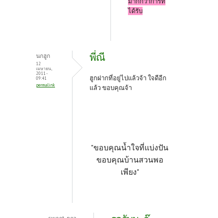
มากกว่าการที่
ได้รับ
พี่ณี
นกฮูก
12
เมษายน,
2011 -
ฮูกฝากที่อยู่ไปแล้วจ้า ใจดีอีก
09:41
permalink
แล้ว ขอบคุณจ้า
"ขอบคุณน้ำใจที่แบ่งปัน
ขอบคุณบ้านสวนพอ
เพียง"
sweet_pea