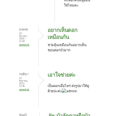
จัง ดอกสีชมพูอ่อน
ใช่ไหมคะ
อยากเห็นดอก
piyada
23
เหมือนกัน
มีนาคม,
2010 -
11:43
ชว่ยลุ้นเหมือนกันอยากเห็น
permalink
ชอบดอกบัวมาก
เอาใจช่วยค่ะ
กฤติมา
15
สิงหาคม,
2011 -
เป็นดอกเมื่อไหร่ ส่งรูปมาให้ดู
22:46
permalink
ด้วยน่ะค่ะ
Re: บัวลัดดาหรือบัว
จันทร์