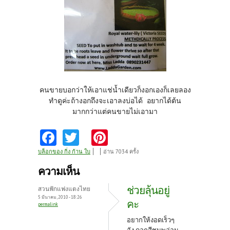
คนขายบอกว่าให้เอาแช่น้ำเดียวก็งอกเองก็เลยลอง
ทำดูค่ะถ้างอกถึงจะเอาลงบ่อได้ อยากได้ต้น
มากกว่าแต่คนขายไม่เอามา
Fa
T
Pi
ce
w
nt
บล็อกของ กิ่ง ก้าน ใบ
อ่าน 7034 ครั้ง
b
itt
er
ความเห็น
o
er
es
ช่วยลุ้นอยู่
สวนฟักแฟงแตงไทย
o
t
5 มีนาคม, 2010 - 18:26
คะ
permalink
k
อยากให้งอดเร็วๆ