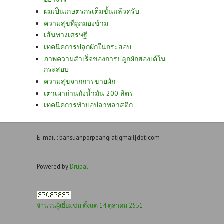
ผมเป็นเกษตรกรเต็มขั้นแล้วครับ
ความสุขที่ถูกมองข้าม
เส้นทางเศรษฐี
เทคนิคการปลูกผักในกระสอบ
ภาพความสำเร็จของการปลูกผักฮ่องเต้ใน
กระสอบ
ความสุขจากการขายผัก
เตาเผาถ่านถังน้ำมัน 200 ลิตร
เทคนิคการทำบ่อปลาพลาสติก
E-mail : bansuanporpeang[at]gmail[dot]com
Powered by
Drupal
จำนวนผู้เยี่ยมชม ตั้งแต่ 14 ตุลาคม 2551