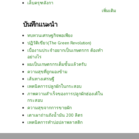
เล็บครุฑลังกา
เพิ่มเติม
บันทึกแนะนำ
ทบทวนเศรษฐกิจพอเพียง
ปฏิวัติเขียว(The Green Revolution)
เบื่องานประจำอยากเป็นเกษตรกร ต้องทำ
อย่างไร
ผมเป็นเกษตรกรเต็มขั้นแล้วครับ
ความสุขที่ถูกมองข้าม
เส้นทางเศรษฐี
เทคนิคการปลูกผักในกระสอบ
ภาพความสำเร็จของการปลูกผักฮ่องเต้ใน
กระสอบ
ความสุขจากการขายผัก
เตาเผาถ่านถังน้ำมัน 200 ลิตร
เทคนิคการทำบ่อปลาพลาสติก