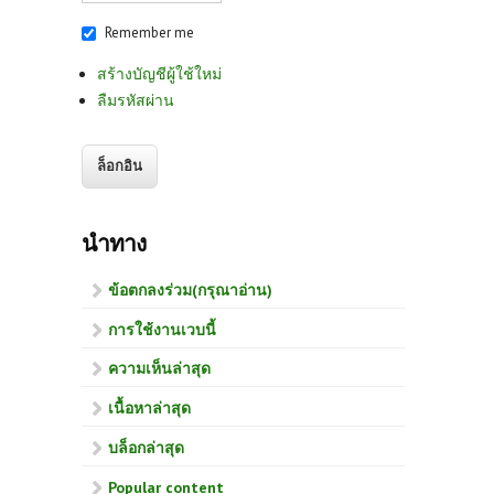
Remember me
สร้างบัญชีผู้ใช้ใหม่
ลืมรหัสผ่าน
นำทาง
ข้อตกลงร่วม(กรุณาอ่าน)
การใช้งานเวบนี้
ความเห็นล่าสุด
เนื้อหาล่าสุด
บล็อกล่าสุด
Popular content