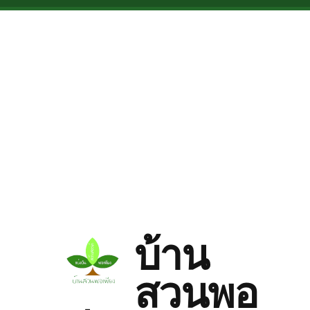
Skip to main content
บ้าน
สวนพอ