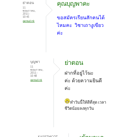
o
er
es
คุณบุญพาคะ
ย่าตอน
o
t
11
พฤษภาคม,
2011 -
k
ขอสมัครเรียนสักคนได้
10:43
permalink
ไหมคะ วิชาเถางูเขียว
ค่ะ
ย่าตอน
บุญพา
11
พฤษภาคม,
ฝากที่อยู่ไว้นะ
2011 -
10:48
ค่ะ
ด้วยความยินดี
permalink
ค่ะ
ทำวันนี้ให้ดีที่สุด เวลา
ชีวิตน้อยลงทุกวัน
KASETMCOT