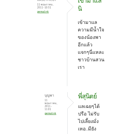
เข้ามาแล
11 พฤษภาคม,
นิ
2011 - 10:51
permalink
เข้ามาแล
ความมีน้ำใจ
ของน้องพา
อีกแล้ว
แจกๆนี่แหละ
ชาวบ้านสวน
เรา
พี่สุนิตย์
บุญพา
11
พฤษภาคม,
แลเฉยๆได้
2011 -
11:01
ปรือ ไม่รับ
permalink
ไปเลี้ยงมั่ง
เหอ..มียัง