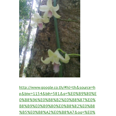
http://www.google.co.th/#hl=th&source=h
p&biw=1154&bih=581&q=%E0%B9%80%E
0%B8%96%E0%B8%B2%E0%B8%87%E0%
B8%B9%E0%B9%80%E0%B8%82%E0%B8
%B5%E0%B8%A2%E0%B8%A7&oq=%E0%