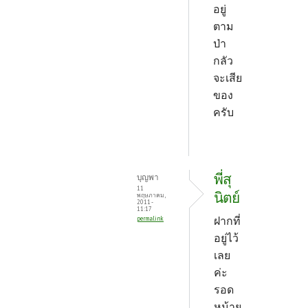
อยู่
ตาม
ป่า
กลัว
จะเสีย
ของ
ครับ
พี่สุ
บุญพา
11
นิตย์
พฤษภาคม,
2011 -
11:17
ฝากที่
permalink
อยู่ไว้
เลย
ค่ะ
รอด
หม้าย