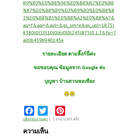
B9%80%E0%B8%96%E0%B8%B2%E0%B8
%87%E0%B8%B9%E0%B9%80%E0%B8%8
2%E0%B8%B5%E0%B8%A2%E0%B8%A7&
aq=f&aqi=&aql=&gs_sm=e&gs_upl=1875l
8380l0l10l10l0l6l0l0l243l875l0.1.3&fp=7
a00b459b940145e
รายละเอียด ตามลิ๊งก์นี่ค่ะ
ขอขอบคุณ ข้อมูลจาก Google ค่ะ
บุญพา บ้านสวนพอเพียง
Fa
T
Pi
ce
w
nt
บล็อกของ บุญพา
อ่าน 11976 ครั้ง
b
itt
er
ความเห็น