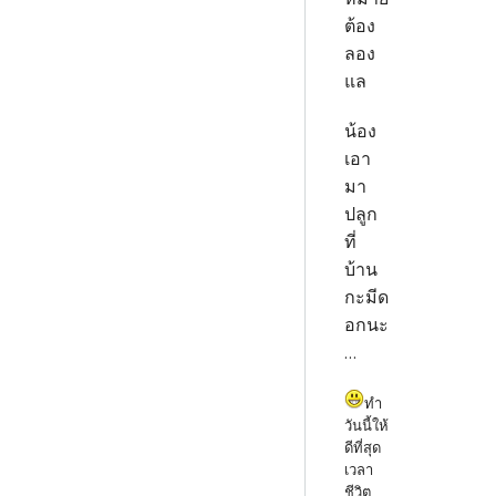
ต้อง
ลอง
แล
น้อง
เอา
มา
ปลูก
ที่
บ้าน
กะมีด
อกนะ
...
ทำ
วันนี้ให้
ดีที่สุด
เวลา
ชีวิต