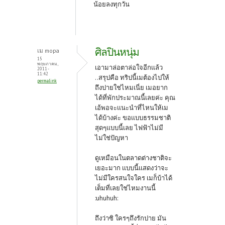
น้อยลงทุกวัน
ศิลปินหนุ่ม
เม mopa
15
พฤษภาคม,
เอามาล่อตาล่อใจอีกเเล้ว
2011 -
11:42
..สรุปคือ ทริปนี้เมต้องไปให้
permalink
ถึงปายใช่ไหมเนี่ย เมอยาก
ได้ที่พักประมาณนี้เลยค่ะ คุณ
เอ้พอจะเเนะนำที่ไหนให้เม
ได้บ้างค่ะ ขอเเบบธรรมชาติ
สุดๆเเบบนี้เลย ไฟฟ้าไม่มี
ไม่ใช่ปัญหา
ดูเหมือนในตลาดต่างชาติจะ
เยอะมาก เเบบนี้เเสดงว่าจะ
ไม่มีใครสนใจใคร เมก็บ้าได้
เต็มที่เลยใช่ไหมงานนี้
:uhuhuh:
ถึงว่าซิ ใครๆถึงรักปาย มัน