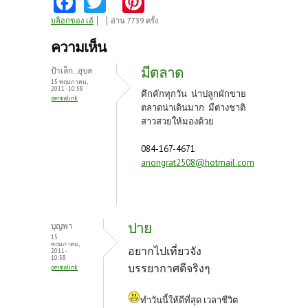
ce
w
nt
บล็อกของ เอ้
อ่าน 7739 ครั้ง
b
itt
er
ความเห็น
o
er
es
มีตลาด
ป้าเล็ก..อุบล
o
t
15 พฤษภาคม,
2011 - 10:58
คึกคักทุกวัน น่าปลูกผักขาย
permalink
k
ตลาดน่าเดินมาก มีต่างชาติ
สาวสวยให้มองด้วย
084-167-4671
anongrat2508@hotmail.com
ปาย
บุญพา
15
พฤษภาคม,
อยากไปเที่ยวจัง
2011 -
10:58
บรรยากาศดีจริงๆ
permalink
ทำวันนี้ให้ดีที่สุด เวลาชีวิต