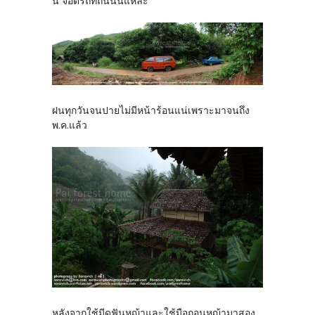
นี้ จอดรถที่ถนนนี่แหละ
ฝนทุกวันจนปายไม่มีหน้าร้อนแน่เพราะมาจนถึง
พ.ค.แล้ว
หลังจากใช้มีดฟันหญ้าและใช้มือถอนหญ้ามาสอง