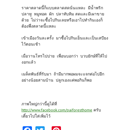
ราคาตลาดนี้ก็แบบตลาดสดนั่นแหละ มีน้ำพริก
ปลาทู หมูทอด ผัก ปลาทับทิม สดและมีเผาขาย
ด้วย ไม่ว่าจะซื้อไปกินเลยหรือเอาไปทำกินเองก็
ต้องพึ่งตลาดนี้แหละ
เข้าเมืองวันละครั้ง มาซื้อไปกินเย็นและเป็นเสบียง
ไว้ตอนเช้า
เมื่อวานโทรไปปาย เพื่อนบอกว่า บวบยักษ์ที่ให้ไป
งอกแล้ว
เมล็ดพันธ์ที่รับมา ถ้ามีมากพอผมจะแจกต่อไปอีก
อย่างน้อยสามบ้าน ปลูกเองแค่พอกินก็พอ
ภาพใหญ่กว่านี้ดูได้ที่
http://www.facebook.com/paiforesthome
ครับ
เดี๋ยวไปใส่เพิ่มไว้
Fa
T
Pi