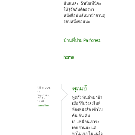
นั่นแหละ ถ้าเป็นที่นี่จะ
ให้รู้จักกันดีลองหา
หนังสือพันธ์หมาบ้าอ่านดู
รอบหนึ่งก่อนนะ
บ้านที่ปาย Pai forest
home
คุณเอ้
เม mopa
15
พฤษภาคม,
พูดถึง พันธ์หมาบ้า
2011 -
19:40
เมื่อกี้รีบวิ่งลงไปที่
permalink
ห้องหนังสือ เข้าไป
ค้น ค้น ค้น
เอ..เหมือนเราจะ
เคยอ่านนะ เเต่
หาไม่เจอ ไม่เเน่ใจ