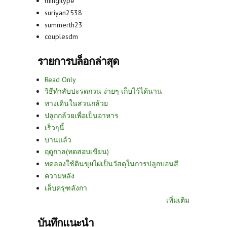
mingitype
suriyan2538
summerth23
couplesdm
รายการบล็อกล่าสุด
Read Only
วิธีทำสับปะรดกวน ง่ายๆ เก็บไว้ได้นาน
ทางเดินในสวนกล้วย
ปลูกกล้วยเพื่อเป็นอาหาร
เร็วๆนี้
บานแล้ว
ฤดูกาล(ทดสอบเขียน)
ทดลองใช้ดินขุยไผ่เป็นวัสดุในการปลูกบอนสี
ความหลัง
เล็บครุฑลังกา
เพิ่มเติม
บันทึกแนะนำ