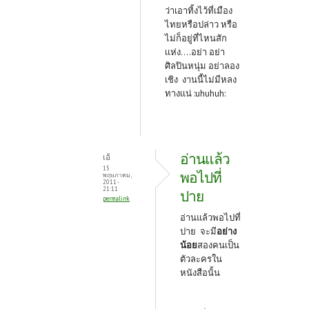
ว่าเอาทิ้งไว้ที่เมือง
ไทยหรือปล่าว หรือ
ไม่ก็อยู่ที่ไหนสัก
เเห่ง....อย่า อย่า
ศิลปินหนุ่ม อย่าลอง
เชิง งานนี้ไม่มีหลง
ทางเเน่ :uhuhuh:
อ่านแล้ว
เอ้
15
พอไปที่
พฤษภาคม,
2011 -
21:11
ปาย
permalink
อ่านแล้วพอไปที่
ปาย จะมี
อย่าง
น้อย
สองคนเป็น
ตัวละครใน
หนังสือนั้น