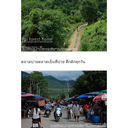
ตลาดบ่ายตลาดเย็นที่ปาย คึกคักทุกวัน