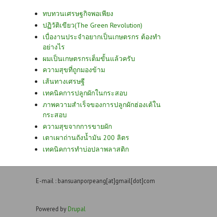
ทบทวนเศรษฐกิจพอเพียง
ปฏิวัติเขียว(The Green Revolution)
เบื่องานประจำอยากเป็นเกษตรกร ต้องทำ
อย่างไร
ผมเป็นเกษตรกรเต็มขั้นแล้วครับ
ความสุขที่ถูกมองข้าม
เส้นทางเศรษฐี
เทคนิคการปลูกผักในกระสอบ
ภาพความสำเร็จของการปลูกผักฮ่องเต้ใน
กระสอบ
ความสุขจากการขายผัก
เตาเผาถ่านถังน้ำมัน 200 ลิตร
เทคนิคการทำบ่อปลาพลาสติก
E-mail : bansuanporpeang[at]gmail[dot]com
Powered by
Drupal