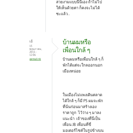
สวยงามเเบบนี้นี่เอง ถ้าไม่ไป
ให้เห็นด้วยตา ก็คงจะไม่ได้
ซะเเล้ว..
บ้านผมหรือ
เอ้
15
เพื่อนใกล้ ๆ
พฤษภาคม,
2011 -
12:06
บ้านผมหรือเพื่อนใกล้ ๆ ก็
permalink
พักได้แต่จะใกลออกนอก
เมืองหน่อย
ในเมืองไม่แพงเดินตลาด
ได้ใกล้ ๆ ก็มี PS ผมจะพัก
ที่นั่นก่อนมาสร้างเอง
ราคาถูก ไว้ว่าง ๆ มาลง
แนะนำ เจ้าของที่นี่เป็น
เพื่อน JB เพื่อนที่ขี่
มอเตอร์ไซค์ในรูปข้างบน