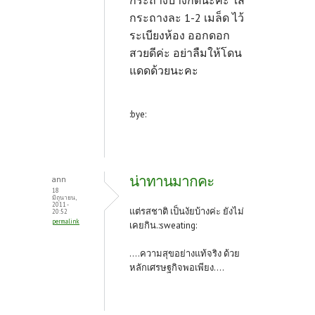
กระถางบ้างก็ดีนะคะ ใส่
กระถางละ 1-2 เมล็ด ไว้
ระเบียงห้อง ออกดอก
สวยดีค่ะ อย่าลืมให้โดน
แดดด้วยนะคะ
:bye:
น่าทานมากคะ
ann
18
มิถุนายน,
2011 -
แต่รสชาติ เป็นงัยบ้างค่ะ ยังไม่
20:52
permalink
เคยกิน.:sweating:
....ความสุขอย่างแท้จริง ด้วย
หลักเศรษฐกิจพอเพียง....