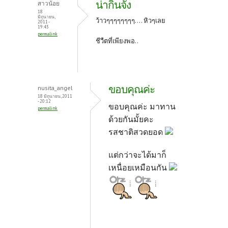
น่ากินจัง
สาวน้อย
o
t
18
มิถุนายน,
ว้าวๆๆๆๆๆๆๆๆ.... หิวๆเลย
2011 -
k
19:43
permalink
ชีวืตที่เพียงพอ..
ขอบคุณค่ะ
nusita_angel
18 มิถุนายน, 2011
- 20:12
ขอบคุณค่ะ มาทาน
permalink
ด้วยกันมั้ยคะ
รสชาติสวดยอด
แต่กว่าจะได้มาก็
เหนื่อยเหมือนกัน