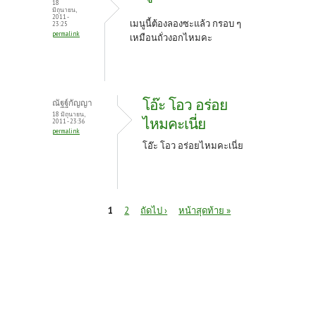
18
มิถุนายน,
2011 -
เมนูนี้ต้องลองซะแล้ว กรอบ ๆ
23:25
permalink
เหมือนถั่วงอกไหมคะ
โอ๊ะ โอว อร่อย
ณัฐฐ์กัญญา
18 มิถุนายน,
ไหมคะเนี่ย
2011 - 23:36
permalink
โอ๊ะ โอว อร่อยไหมคะเนี่ย
หน้า
1
2
ถัดไป ›
หน้าสุดท้าย »