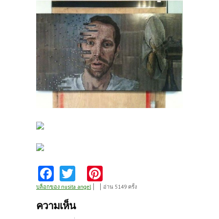
Fa
T
Pi
ce
w
nt
บล็อกของ nusita_angel
อ่าน 5149 ครั้ง
b
itt
er
ความเห็น
o
er
es