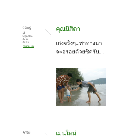
คุณนิสิตา
วิศิษฐ์
18
มิถุนายน,
2011 -
เก่งจริงๆ...ท่าทางน่า
21:36
permalink
จะอร่อยด้วยซิครับ....
เมนูใหม่
ครอง