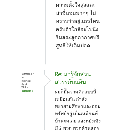
ความตั้งใจสูงและ
น่าชื่นชมมากๆ ไม่
ทราบว่าอยู่แถวไหน
ครับถ้าใกล้จะไปนั่ง
ริมสระสูดอากาศบริ
สูทธิให้เต็มปอด
Re: มารู้จักสวน
saensak
23
สวรรค์บนดิน
สิงหาคม,
2011 -
08:51
ผมก็มีึความคิดแบบนี้
permalink
เหมือนกัน กำลัง
พยายามศึกษาและออม
ทรัพย์อยู่ เป็นเหมือนที่
บ้านผมเลย ลองหยั่งเชิง
มี 2 พวก พวกค้านสุดๆ