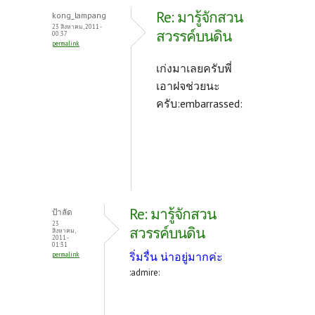
o
er
es
Re: มารู้จักสวน
kong_lampang
o
t
23 สิงหาคม, 2011 -
สวรรค์บนดิน
00:37
permalink
k
เก่งมาเลยครับพี่
เอาฝจช่วยนะ
ครับ:embarrassed:
Re: มารู้จักสวน
ป้าลัด
23
สวรรค์บนดิน
สิงหาคม,
2011 -
01:31
ริ่มรื่น น่าอยู่มากค่ะ
permalink
:admire: