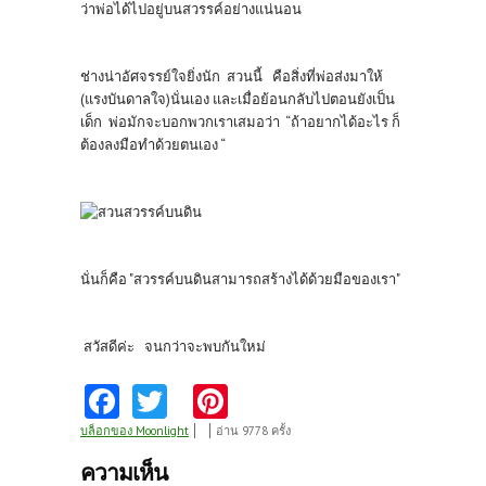
ว่าพ่อได้ไปอยู่บนสวรรค์อย่างแน่นอน
ช่างน่าอัศจรรย์ใจยิ่งนัก สวนนี้ คือสิ่งที่พ่อส่งมาให้
(แรงบันดาลใจ)นั่นเอง และเมื่อย้อนกลับไปตอนยังเป็น
เด็ก พ่อมักจะบอกพวกเราเสมอว่า “ถ้าอยากได้อะไร ก็
ต้องลงมือทำด้วยตนเอง “
นั่นก็คือ "สวรรค์บนดินสามารถสร้างได้ด้วยมือของเรา"
สวัสดีค่ะ จนกว่าจะพบกันใหม่
Fa
T
Pi
ce
w
nt
บล็อกของ Moonlight
อ่าน 9778 ครั้ง
b
itt
er
ความเห็น