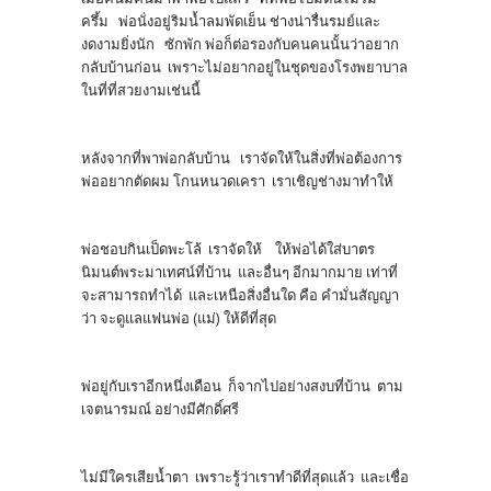
ครึ้ม พ่อนั่งอยู่ริมน้ำลมพัดเย็น ช่างน่ารื่นรมย์และ
งดงามยิ่งนัก ซักพัก พ่อก็ต่อรองกับคนคนนั้นว่าอยาก
กลับบ้านก่อน เพราะไม่อยากอยู่ในชุดของโรงพยาบาล
ในที่ที่สวยงามเช่นนี้
หลังจากที่พาพ่อกลับบ้าน เราจัดให้ในสิ่งที่พ่อต้องการ
พ่ออยากตัดผม โกนหนวดเครา เราเชิญช่างมาทำให้
พ่อชอบกินเป็ดพะโล้ เราจัดให้ ให้พ่อได้ใส่บาตร
นิมนต์พระมาเทศน์ที่บ้าน และอื่นๆ อีกมากมาย เท่าที่
จะสามารถทำได้ และเหนือสิ่งอื่นใด คือ คำมั่นสัญญา
ว่า จะดูแลแฟนพ่อ (แม่) ให้ดีที่สุด
พ่อยู่กับเราอีกหนึ่งเดือน ก็จากไปอย่างสงบที่บ้าน ตาม
เจตนารมณ์ อย่างมีศักดิ์ศรี
ไม่มีใครเสียน้ำตา เพราะรู้ว่าเราทำดีที่สุดแล้ว และเชื่อ