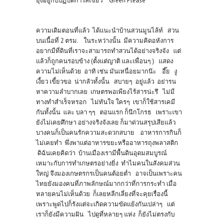
ยุ่งอยู่กับปฏิบัติการสีเขียว “Green Please”
ความเดิมตอนที่แล้ว ได้แนะนำบ้านสวนมูนไล้ท์ สวน
บนเนื้อที่ 2 ตรม. ในระหว่างนั้น มีความคิดอหังการ
อยากมีที่ดินที่เราจะสามารถทำสวนได้อย่างจริงจัง แต่
แล้วก็ถูกคนรอบข้าง (ตั้งแต่ญาติ และเพื่อนๆ ) แสดง
ความไม่เห็นด้วย อาทิ เช่น มันเหนื่อยมากน๊ะ อึ๊ย งู
เงี้ยว เขี้ยวขอ น่ากลัวทั้งนั้น สบายๆ อยู่แล้ว อย่ารน
หาความลำบากเลย เกษตรพอเพียงไร้สารน่ะรึ ไม่มี
ทางทำสำเร็จหรอก ไม่ทันใจ ใครๆ เขาก็ใช้สารเคมี
กันทั้งนั้น และ บลา ๆๆ ตอนแรก ก็นึกโกรธ เพราะเขา
ยังไม่เคยศึกษา อย่างจริงจังเลย ก็มาด่วนสรุปเสียแล้ว
บางคนก็เป็นคนรักความสะดวกสบาย อาหารการกินก็
ไม่เคยทำ พึ่งพาแต่อาหารขยะหรืออาหารถุงพลาสติก
ดิฉันเคยคิดว่า บ้านเมืองเรามีพื้นดินอุดมสมบูรณ์
เหมาะกับการทำเกษตรอย่างยิ่ง ทำไมคนในสังคมส่วน
ใหญ่ จึงมองเกษตรกรเป็นคนต้อยต่ำ อาจเป็นเพราะคน
ไทยยังมองคนที่ภาพลักษณ์มากกว่าที่การกระทำ เมื่อ
หลายคนไม่เห็นด้วย ก็เลยหลีกเลี่ยงที่จะคุยเรื่องนี้
เพราะพูดไปก็รังแต่จะเกิดความขัดแย้งกันเปล่าๆ แต่
เราก็ยังมีความฝัน ไปดูที่หลายๆ แห่ง ก็ยังไม่ตรงกับ