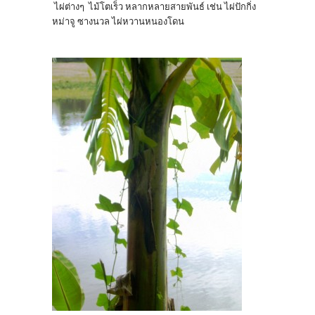
ไผ่ต่างๆ ไม้โตเร็ว หลากหลายสายพันธ์ เช่น ไผ่ปักกิ่ง
หม่าจู ซางนวล ไผ่หวานหนองโดน