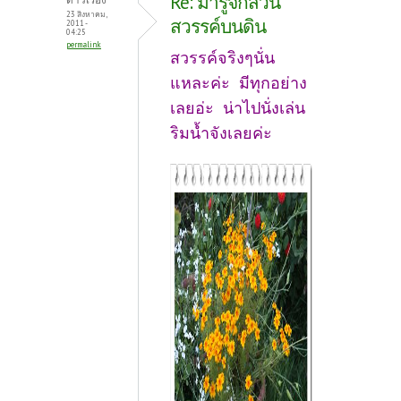
Re: มารู้จักสวน
23 สิงหาคม,
สวรรค์บนดิน
2011 -
04:25
permalink
สวรรค์จริงๆนั่น
แหละค่ะ มีทุกอย่าง
เลยอ่ะ น่าไปนั่งเล่น
ริมน้ำจังเลยค่ะ