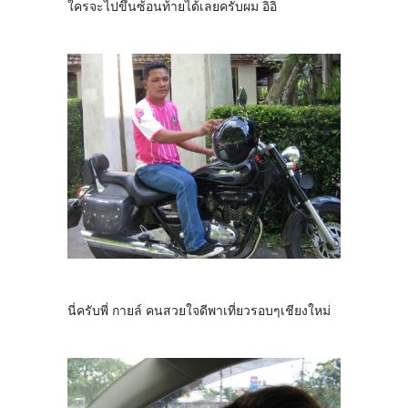
ใครจะไปขึ้นซ้อนท้ายได้เลยครับผม อิอิ
นี่ครับพี่ กายล์ คนสวยใจดีพาเที่ยวรอบๆเชียงใหม่