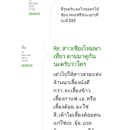
29
สิงหาคม,
2011 -
พี่รุจครับ ผมไปขอพรไห้
13:18
permalink
ชัยนาทเอฟซีชนะทุกๆที่
น่ะพี่ อิอิอิ
Re: สาวเชียงไหม่พา
ตั้ม
29
เที่ยว ตามมาดูกัน
สิงหาคม,
2011 -
13:05
นะครับว่าใคร
permalink
เด๋วไปให้สาวสวยแห่ง
ล้านนาเลี้ยงมั่งดี
กว่า..จะเลี้ยงข้าว
เลี้ยงกาแฟ..เอ..หรือ
เลี้ยงต้อย..มะใช่
สิ..เค้าไม่เลี้ยงต้อยคน
แก่ใช่ปะ..จุ้ย..แปะ