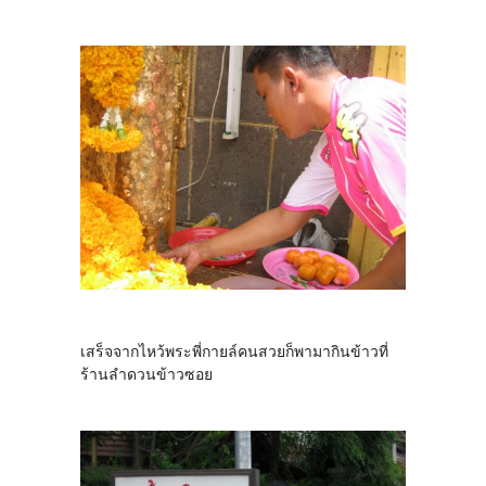
เสร็จจากไหว้พระพี่กายล์คนสวยก็พามากินข้าวที่
ร้านลำดวนข้าวซอย