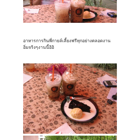
อาหารการกินพี่กายล์เลี้ยงฟรีทุกอย่างตลอดงาน
อิ่มจริงๆงานนี้อิอิ