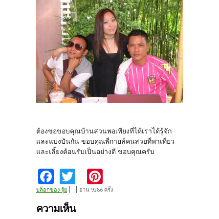
ต้องขอขอบคุณบ้านสวนพอเพียงที่ไห้เราได้รู้จัก
และแบ่งปันกัน ขอบคุณพี่กายล์คนสวยที่พาเที่ยว
และเลี้ยงต้อนรับเป็นอย่างดี ขอบคุณครับ
Fa
T
Pi
ce
w
nt
บล็อกของ จุ้ย
อ่าน 9286 ครั้ง
b
itt
er
ความเห็น