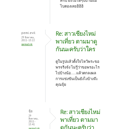
ครับ ยังไม่ได้ๆปบ้านแม่
ไบตองเลยอิอิอิ
Re: สาวเชียงไหม่
pemi.evil
29 สิงหาคม,
พาเที่ยว ตามมาดู
2011 - 13:22
permalink
กันนะครับว่าใคร
ดูในรูปแล้วตั้งใจไหว้พระขอ
พรจริงจัง ไม่รู้ว่าขอพรอะไร
ไปบ้างน้อ.....แล้วตกลงผล
การแข่งขันเป็นยังไงบ้างจ๊ะ
คุณจุ้ย
Re: สาวเชียงไหม่
จุ้ย
29
พาเที่ยว ตามมา
สิงหาคม,
2011 -
13:41
ดูกันนะครับว่า
permalink