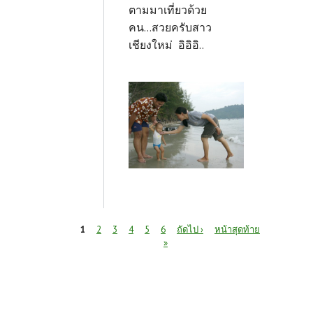
ตามมาเที่ยวด้วย
คน...สวยครับสาว
เชียงใหม่ อิอิอิ..
หน้า
1
2
3
4
5
6
ถัดไป ›
หน้าสุดท้าย
»