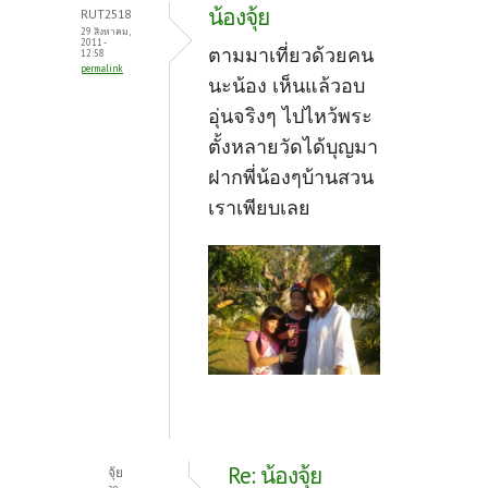
o
er
es
น้องจุ้ย
RUT2518
o
t
29 สิงหาคม,
2011 -
ตามมาเที่ยวด้วยคน
12:58
k
permalink
นะน้อง เห็นแล้วอบ
อุ่นจริงๆ ไปไหว้พระ
ตั้งหลายวัดได้บุญมา
ฝากพี่น้องๆบ้านสวน
เราเพียบเลย
Re: น้องจุ้ย
จุ้ย