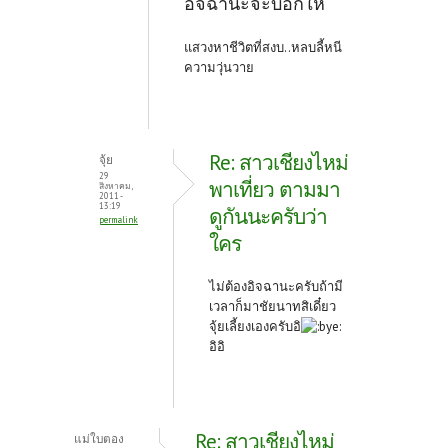
อิจฉานะจะบอกให้
แสวงหาชีวิตที่สงบ..หลบลี้หนี
ความวุ่นวาย
Re: สาวเชียงไหม่
จุ้ย
29
พาเที่ยว ตามมา
สิงหาคม,
2011 -
13:19
ดูกันนะครับว่า
permalink
ใคร
ไม่ต้องอิจฉานะครับถ้ามี
เวลาก็มาชัยนาทสิเดี๋ยว
จุ้ยเลี้ยงเองครับอิ
อิอิ
Re: สาวเชียงไหม่
แม่ใบตอง