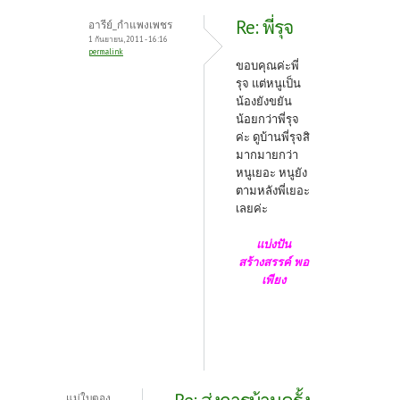
Re: พี่รุจ
อารีย์_กำแพงเพชร
1 กันยายน, 2011 - 16:16
permalink
ขอบคุณค่ะพี่
รุจ แต่หนูเป็น
น้องยังขยัน
น้อยกว่าพี่รุจ
ค่ะ ดูบ้านพี่รุจสิ
มากมายกว่า
หนูเยอะ หนูยัง
ตามหลังพี่เยอะ
เลยค่ะ
แบ่งปัน
สร้างสรรค์ พอ
เพียง
แม่ใบตอง