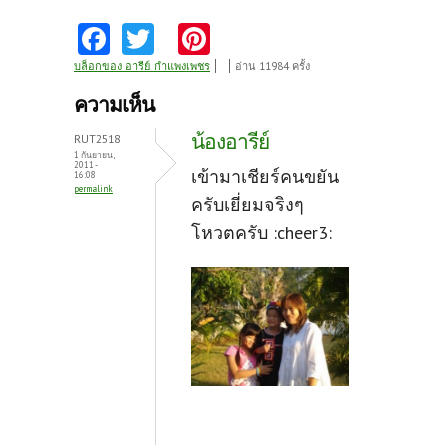
Fa
T
Pi
ce
w
nt
บล็อกของ อารีย์_กำแพงเพชร
อ่าน 11984 ครั้ง
b
itt
er
ความเห็น
o
er
es
น้องอารีย์
RUT2518
o
t
1 กันยายน,
2011 -
เข้ามาเชียร์คนขยัน
16:08
k
permalink
ครับเยี่ยมจริงๆ
โหวตครับ :cheer3: