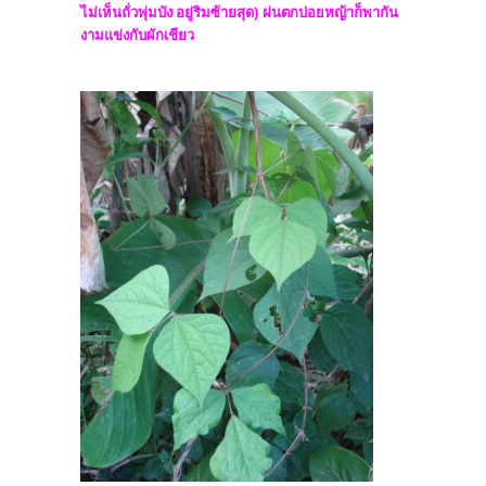
ไม่เห็นถั่วพุ่มบัง อยู่ริมซ้ายสุด) ฝนตกบ่อยหญ้าก็พากัน
งามแข่งกับผักเชียว