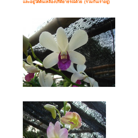
และอยู่ใต้ต้นเหลืองปรีดียาธรณ์ด้วย (รวมกันเราอยู่)