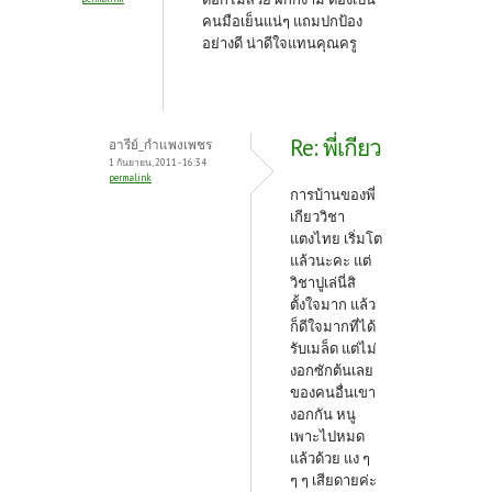
คนมือเย็นแน่ๆ แถมปกป้อง
อย่างดี น่าดีใจแทนคุณครู
Re: พี่เกียว
อารีย์_กำแพงเพชร
1 กันยายน, 2011 - 16:34
permalink
การบ้านของพี่
เกียววิชา
แตงไทย เริ่มโต
แล้วนะคะ แต่
วิชาปูเล่นี่สิ
ตั้งใจมาก แล้ว
ก็ดีใจมากที่ได้
รับเมล็ด แต่ไม่
งอกซักต้นเลย
ของคนอื่นเขา
งอกกัน หนู
เพาะไปหมด
แล้วด้วย แง ๆ
ๆ ๆ เสียดายค่ะ