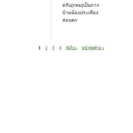
ครับ(กทม)เป็นการ
บ้านน้องประเทือง
สอบตก
หน้า
1
2
3
4
ถัดไป ›
หน้าสุดท้าย »