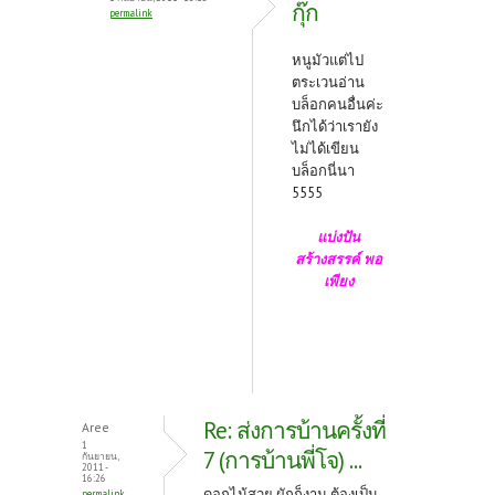
กุ๊ก
permalink
หนูมัวแต่ไป
ตระเวนอ่าน
บล็อกคนอื่นค่ะ
นึกได้ว่าเรายัง
ไม่ได้เขียน
บล็อกนี่นา
5555
แบ่งปัน
สร้างสรรค์ พอ
เพียง
Re: ส่งการบ้านครั้งที่
Aree
1
7 (การบ้านพี่โจ) ...
กันยายน,
2011 -
16:26
ดอกไม้สวย ผักก็งาม ต้องเป็น
permalink