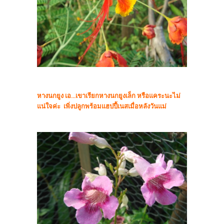
หางนกยูง เอ...เขาเรียกหางนกยูงเล็ก หรือแคระนะไม่
แน่ใจค่ะ เพิ่งปลูกพร้อมแฮปปี้เนสเมื่อหลังวันแม่