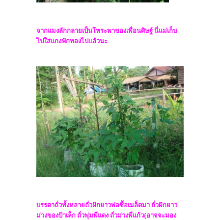
จากแมงลักกลายเป็นโหระพาของเพื่อนศิษฐ์ นี่แม่เก็บ
ไปใส่แกงฟักทองไปแล้วนะ
บรรดาถั่วทั้งหลายถั่วฝักยาวพ่อซื้อเมล็ดมา ถั่วฝักยาว
ม่วงของป้าเล็ก ถั่วพุ่มพี่แดง ถั่วม่วงพี่แก้ว(อาจจะมอง