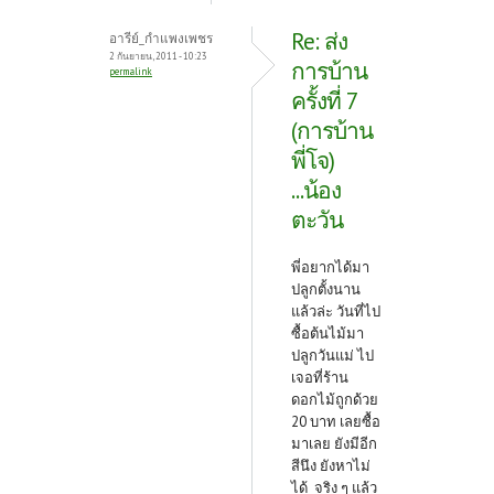
Re: ส่ง
อารีย์_กำแพงเพชร
2 กันยายน, 2011 - 10:23
การบ้าน
permalink
ครั้งที่ 7
(การบ้าน
พี่โจ)
...น้อง
ตะวัน
พี่อยากได้มา
ปลูกตั้งนาน
แล้วล่ะ วันที่ไป
ซื้อต้นไม้มา
ปลูกวันแม่ ไป
เจอที่ร้าน
ดอกไม้ถูกด้วย
20 บาท เลยซื้อ
มาเลย ยังมีอีก
สีนึง ยังหาไม่
ได้ จริง ๆ แล้ว