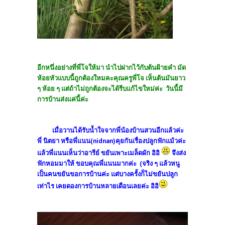
อีกหนึ่งอย่างที่พี่โจให้มา นำไปฝากไว้กับต้นฝ้ายคำ มัด
ห้อยหัวแบบนี้ถูกต้องใหมคะคุณครูพี่โจ เห็นต้นมันยาว
ๆ ห้อย ๆ แต่ถ้าไม่ถูกต้องจะได้รีบแก้ไขใหม่ค่ะ วันนี้มี
การบ้านส่งแค่นี้ค่ะ
เมื่อวานได้รับน้ำใจจากพี่น้องบ้านสวนอีกแล้วค่ะ
พี่ นิตยา หรือพี่แนน(nidnan)คุยกันเรื่องปลูกฟักแม้วค่ะ
แล้วพี่แนนเห็นว่าอารีย์ ขยันเพาะเมล็ดผัก อิอิ
จึงส่ง
ฟักหอมมาให้ ขอบคุณพี่แนนมากค่ะ (จริง ๆ แล้วหนู
เป็นคนขยันขอการบ้านค่ะ แต่บางครั้งก็ไม่ขยันปลูก
เท่าไร เคยดองการบ้านหลายเดือนเลยค่ะ อิอิ