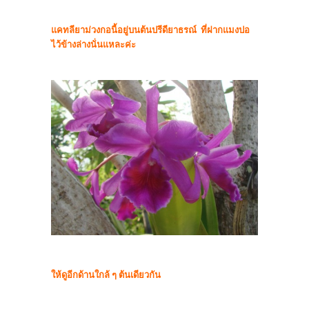
แคทลียาม่วงกอนี้อยู่บนต้นปรีดียาธรณ์ ที่ฝากแมงปอ
ไว้ข้างล่างนั่นแหละค่ะ
ให้ดูอีกด้านใกล้ ๆ ต้นเดียวกัน