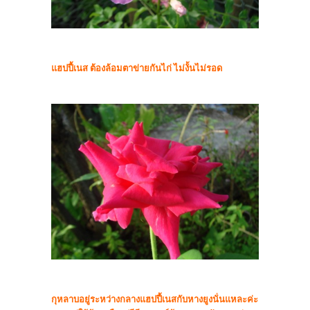
แฮปปี้เนส ต้องล้อมตาข่ายกันไก่ ไม่งั้นไม่รอด
กุหลาบอยู่ระหว่างกลางแฮปปี้เนสกับหางยูงนั่นแหละค่ะ