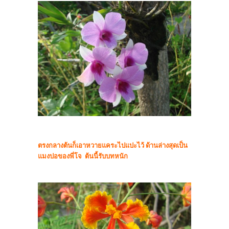
ตรงกลางต้นก็เอาหวายแคระไปแปะไว้ ด้านล่างสุดเป็น
แมงปอของพี่โจ ต้นนี้รับบทหนัก