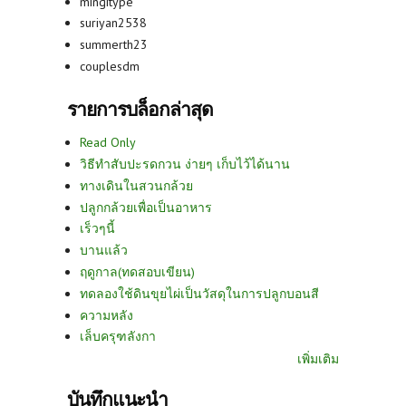
mingitype
suriyan2538
summerth23
couplesdm
รายการบล็อกล่าสุด
Read Only
วิธีทำสับปะรดกวน ง่ายๆ เก็บไว้ได้นาน
ทางเดินในสวนกล้วย
ปลูกกล้วยเพื่อเป็นอาหาร
เร็วๆนี้
บานแล้ว
ฤดูกาล(ทดสอบเขียน)
ทดลองใช้ดินขุยไผ่เป็นวัสดุในการปลูกบอนสี
ความหลัง
เล็บครุฑลังกา
เพิ่มเติม
บันทึกแนะนำ