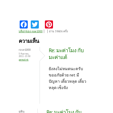
Fa
T
Pi
ce
w
nt
บล็อกของ rose1000
อ่าน 39606 ครั้ง
b
itt
er
ความเห็น
o
er
es
Re: มะค่าโมง กับ
rose1000
o
t
5 กันยายน,
มะค่าแต้
2011 - 13:50
permalink
k
ยังลงไม่หมดนะครับ
ขออภัยด้วย net มี
ปัญหา เดี๋ยวหลุด เดี๋ยว
หลุด เซ็งจัง
Re: มะค่าโมง กับ
ยุพิน