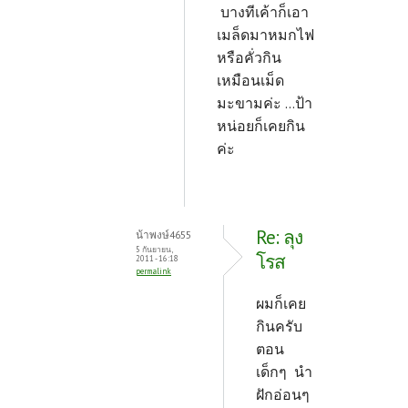
บางทีเค้าก็เอา
เมล็ดมาหมกไฟ
หรือคั่วกิน
เหมือนเม็ด
มะขามค่ะ ...ป้า
หน่อยก็เคยกิน
ค่ะ
Re: ลุง
น้าพงษ์4655
5 กันยายน,
โรส
2011 - 16:18
permalink
ผมก็เคย
กินครับ
ตอน
เด็กๆ นำ
ฝักอ่อนๆ