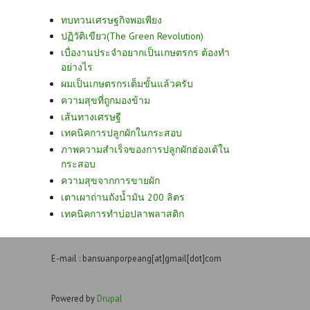
ทบทวนเศรษฐกิจพอเพียง
ปฏิวัติเขียว(The Green Revolution)
เบื่องานประจำอยากเป็นเกษตรกร ต้องทำ
อย่างไร
ผมเป็นเกษตรกรเต็มขั้นแล้วครับ
ความสุขที่ถูกมองข้าม
เส้นทางเศรษฐี
เทคนิคการปลูกผักในกระสอบ
ภาพความสำเร็จของการปลูกผักฮ่องเต้ใน
กระสอบ
ความสุขจากการขายผัก
เตาเผาถ่านถังน้ำมัน 200 ลิตร
เทคนิคการทำบ่อปลาพลาสติก
E-mail : bansuanporpeang[at]gmail[dot]com
Powered by
Drupal