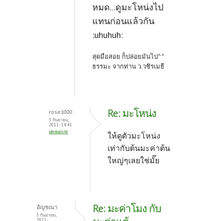
หมด...ดูมะโหน่งไป
แทนก่อนแล้วกัน
:uhuhuh:
สุดมือสอย ก็ปล่อยมันไป^^
ธรรมะ จากท่าน ว.วชิรเมธี
Re: มะโหน่ง
rose1000
5 กันยายน,
2011 - 14:41
permalink
ให้ดูตัวมะโหน่ง
เท่ากับต้นมะค่าต้น
ใหญ่ๆเลยใช่มั๊ย
Re: มะค่าโมง กับ
อัญชณา
5 กันยายน,
2011 -