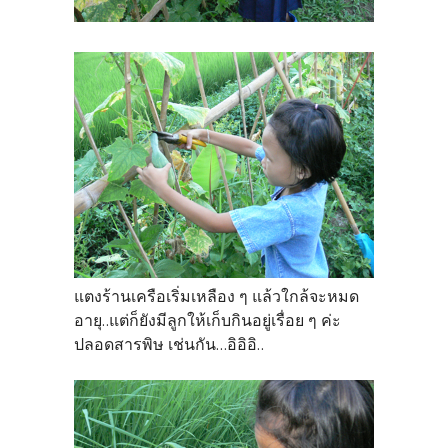
แตงร้านเครือเริ่มเหลือง ๆ แล้วใกล้จะหมด
อายุ..แต่ก็ยังมีลูกให้เก็บกินอยู่เรื่อย ๆ ค่ะ
ปลอดสารพิษ เช่นกัน...อิอิอิ..