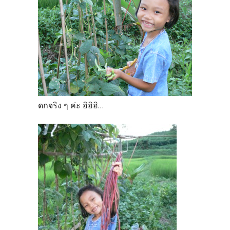
ดกจริง ๆ ค่ะ อิอิอิ...