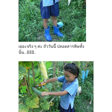
เยอะจริง ๆ ค่ะ ถั่ววันนี้ ปลอดสารพิษทั้ง
นั้น...อิอิอิ..