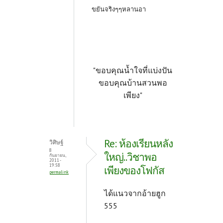
ขยันจริงๆๆหลานอา
"ขอบคุณน้ำใจที่แบ่งปัน
ขอบคุณบ้านสวนพอ
เพียง"
Re: ห้องเรียนหลัง
วิศิษฐ์
8
ใหญ่..วิชาพอ
กันยายน,
2011 -
19:58
เพียงของโฟกัส
permalink
ได้แนวจากอ้ายฮูก
555