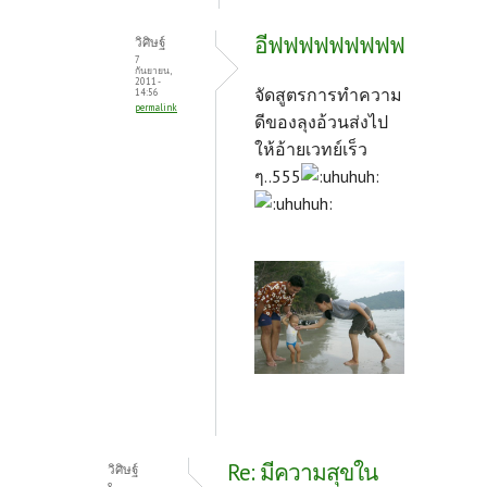
อีฟฟฟฟฟฟฟฟฟ
วิศิษฐ์
7
กันยายน,
2011 -
จัดสูตรการทำความ
14:56
permalink
ดีของลุงอ้วนส่งไป
ให้อ้ายเวทย์เร็ว
ๆ..555
Re: มีความสุขใน
วิศิษฐ์
8