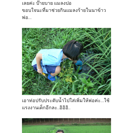
เลยค่ะ บ๊ายบาย แมลงปอ
ขอบใจนะที่มาช่วยกินแมลงร้ายในนาข้าว
พ่อ...
เอาท่อปรับประดับน้ำไปใส่เพิ่มให้พ่อค่ะ...ใช้
แรงงานเด็กอีกละ..อิอิอิ..