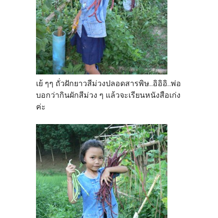
เย้ ๆๆ ถั่วฝักยาวสีม่วงปลอดสารพิษ..อิอิอิ..พ่อ
บอกว่ากินผักสีม่วง ๆ แล้วจะเรียนหนังสือเก่ง
ค่ะ