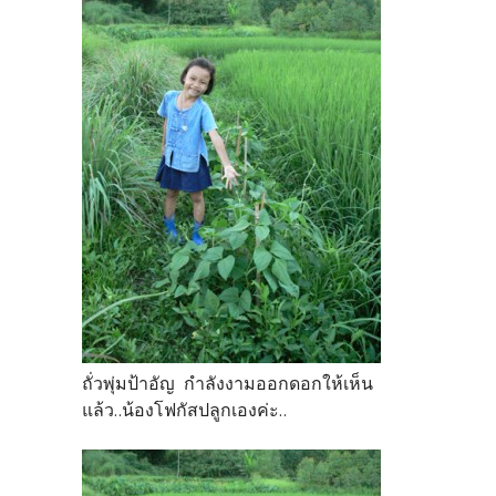
ถั่วพุ่มป้าอัญ กำลังงามออกดอกให้เห็น
แล้ว..น้องโฟกัสปลูกเองค่ะ..