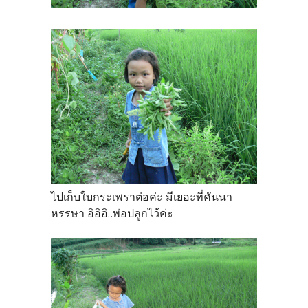
ไปเก็บใบกระเพราต่อค่ะ มีเยอะที่คันนา
หรรษา อิอิอิ..พ่อปลูกไว้ค่ะ