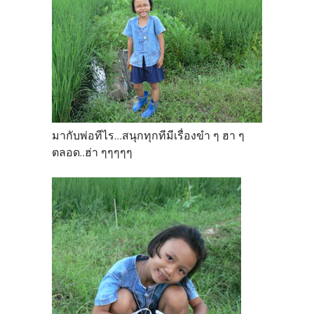
มากับพ่อทีไร...สนุกทุกทีมีเรื่องขำ ๆ ฮา ๆ
ตลอด..ฮ่า ๆๆๆๆๆ