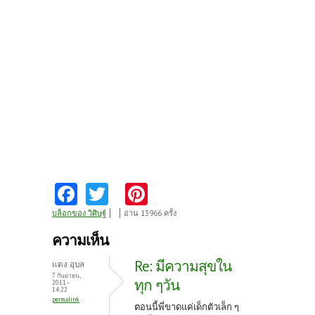
Fa
T
Pi
ce
w
nt
บล็อกของ วิศิษฐ์
อ่าน 13966 ครั้ง
b
itt
er
ความเห็น
o
er
es
Re: มีความสุขใน
แดง อุบล
o
t
7 กันยายน,
ทุก ๆวัน
2011 -
14:22
k
permalink
ตอนนี้พี่ขาดแค่เด็กตัวเล็ก ๆ