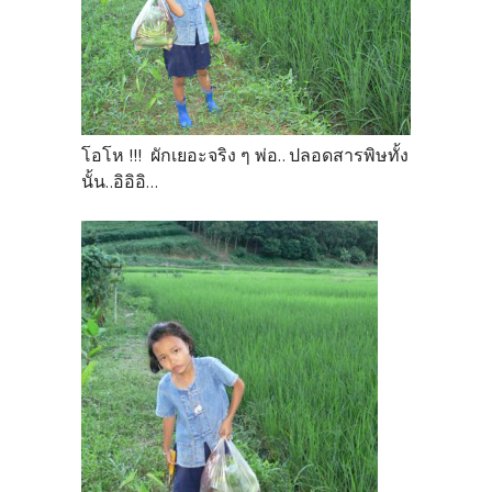
โอโห !!! ผักเยอะจริง ๆ พ่อ.. ปลอดสารพิษทั้ง
นั้น..อิอิอิ...