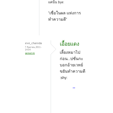
แค่นั้น :bye:
"เชื่อในผล แห่งการ
ทำความดี"
เอื้อยแดง
eve_chanida
7 กันยายน, 2011 -
14:54
เลี้ยงหมาไป
permalink
ก่อน...บ่ซั่นกะ
บอกอ้ายเวทย์
ขยันทำความดี
:shy:
""