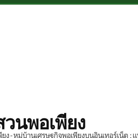
สวนพอเพียง
ยง - หมู่บ้านเศรษฐกิจพอเพียงบนอินเทอร์เน็ต : แ