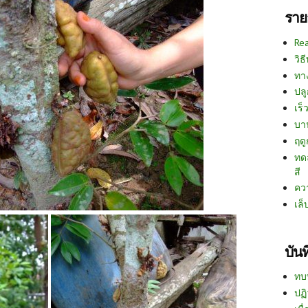
ราย
Re
วิธ
ทา
ปลู
เร็ว
บา
ฤด
ทด
สี
คว
เล็
บัน
ทบ
ปฏิ