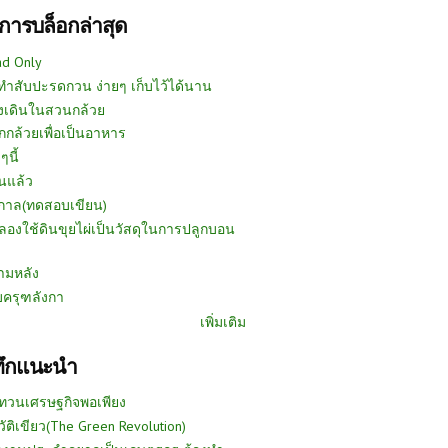
การบล็อกล่าสุด
ad Only
ีทำสับปะรดกวน ง่ายๆ เก็บไว้ได้นาน
งเดินในสวนกล้วย
กกล้วยเพื่อเป็นอาหาร
ๆนี้
นแล้ว
ูกาล(ทดสอบเขียน)
ลองใช้ดินขุยไผ่เป็นวัสดุในการปลูกบอน
ามหลัง
บครุฑลังกา
เพิ่มเติม
ทึกแนะนำ
ทวนเศรษฐกิจพอเพียง
วัติเขียว(The Green Revolution)