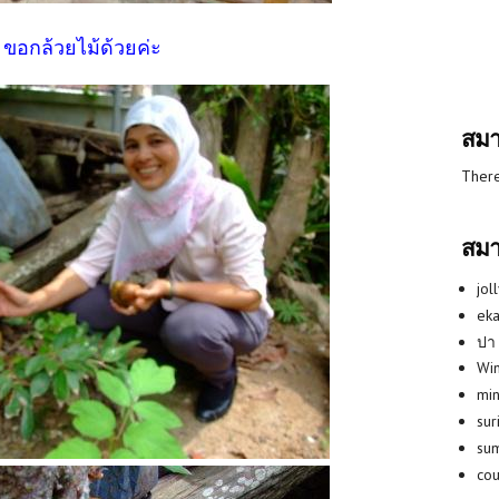
ขอกล้วยไม้ด้วยค่ะ
สมา
There
สมา
jol
eka
ปา
Win
min
su
su
co