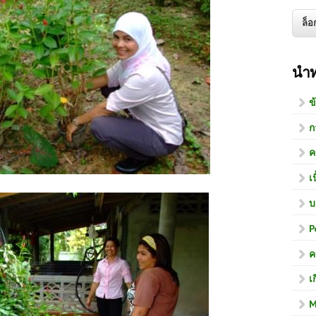
นำ
ข
ก
ค
เ
บ
P
ค
เ
M