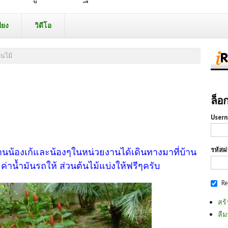
ียง
วิดีโอ
้นไม้
ล็อ
Usern
รหัสผ
วานน้องเก้และน้องๆในหน่วยงานได้เดินทางมาที่บ้าน
ค่าน้ำมันรถให้ ส่วนต้นไม้แบ่งให้ฟรีๆครับ
R
สร้
ลืม