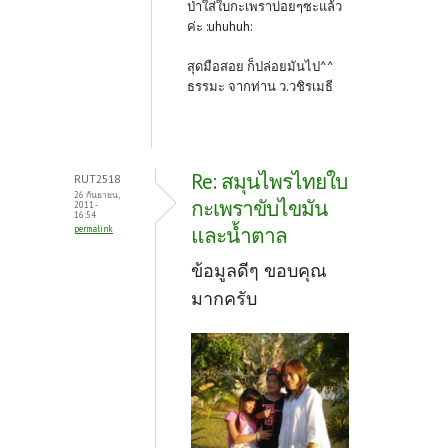
ป่าใส่ใบกะเพราบ่อยๆซะแล้ว
ค่ะ :uhuhuh:
สุดมือสอย ก็ปล่อยมันไป^^
ธรรมะ จากท่าน ว.วชิรเมธี
Re: สมุนไพรไทยใบ
RUT2518
26 กันยายน,
กะเพราขับไขมัน
2011 -
16:54
และน้ำตาล
permalink
ข้อมูลดีๆ ขอบคุณ
มากครับ