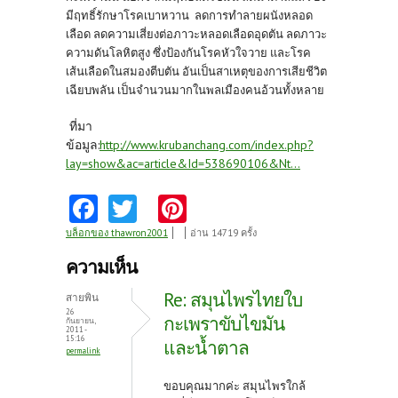
มีฤทธิ์รักษาโรคเบาหวาน ลดการทำลายผนังหลอด
เลือด ลดความเสี่ยงต่อภาวะหลอดเลือดอุดตัน ลดภาวะ
ความดันโลหิตสูง ซึ่งป้องกันโรคหัวใจวาย และโรค
เส้นเลือดในสมองตีบตัน อันเป็นสาเหตุของการเสียชีวิต
เฉียบพลัน เป็นจำนวนมากในพลเมืองคนอ้วนทั้งหลาย
ที่มา
ข้อมูล:
http://www.krubanchang.com/index.php?
lay=show&ac=article&Id=538690106&Nt...
Fa
T
Pi
ce
w
nt
บล็อกของ thawron2001
อ่าน 14719 ครั้ง
b
itt
er
ความเห็น
o
er
es
Re: สมุนไพรไทยใบ
สายพิน
o
t
26
กะเพราขับไขมัน
กันยายน,
2011 -
k
15:16
และน้ำตาล
permalink
ขอบคุณมากค่ะ สมุนไพรใกล้