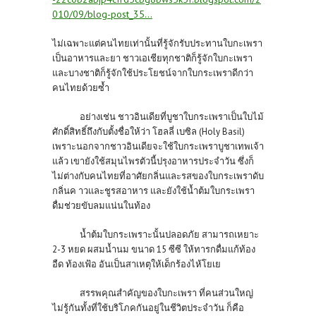
010/09/blog-post_35...
ไม่เฉพาะแต่คนไทยเท่านั้นที่รู้จักรับประทานใบกะเพรา
เป็นอาหารและยา ชาวเอเชียทุกชาติก็รู้จักใบกะเพรา
และบางชาติก็รู้จักใช้ประโยชน์จากใบกระเพราดีกว่า
คนไทยด้วยซ้ำ
อย่างเช่น ชาวอินเดียที่บูชาใบกระเพราเป็นใบไม้
ศักดิ์สิทธิ์ถึงกับตั้งชื่อให้ว่า โฮลลี่ เบซิล (Holy Basil)
เพราะนอกจากชาวอินเดียจะใช้ใบกระเพราบูชาเทพเจ้า
แล้ว เขายังใช้สมุนไพรตัวนี้ปรุงอาหารประจำวัน ซึ่งก็
ไม่ต่างกับคนไทยที่อาศัยกลิ่นและรสของใบกระเพราดับ
กลิ่นค าวและชูรสอาหาร และยังใช้น้ำต้มใบกระเพรา
ดื่มช่วยขับลมแน่นในท้อง
น้ำต้มใบกระเพราะนั้นปลอดภัย สามารถเหยาะ
2-3 หยด ผสมน้ำนม ขนาด 15 ซีซี ให้ทารกดื่มแก้ท้อง
อืด ท้องเฟ้อ อันเป็นสาเหตุให้เด็กร้องไห้โยเย
สรรพคุณสำคัญของใบกะเพรา ที่คนส่วนใหญ่
ไม่รู้กันทั้งที่ใช้บริโภคกันอยู่ในชีวิตประจำวัน ก็คือ