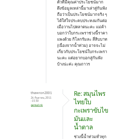
ตัวที่มีคุณค่าประโยชน์มาก
ดึงข้อมูลเหล่านี้มาเล่าสู่กันฟัง
ถือว่าเป็นประโยชน์มากจริง ๆ
ได้ใส่ใจประคบประหงมกันต่อ
เมื่อวานไปตลาดนะคะ แม่ค้า
บอกว่าใบกระเพราช่วงนี้ราคา
แพงด้วย กิโลกรัมละ สี่สิบบาท
(เนื่องจากน้ำท่วม) อาจจะไม่
เกี่ยวกับประโยชน์ใบกระเพรา
นะคะ แต่อยากบอกสู่กันฟัง
บ้างน่ะค่ะ คุณถาวร
Re: สมุนไพร
thawron2001
26 กันยายน, 2011
ไทยใบ
- 15:30
permalink
กะเพราขับไข
มันและ
น้ำตาล
ช่วงนี้น้ำท่วมทั่วทุก