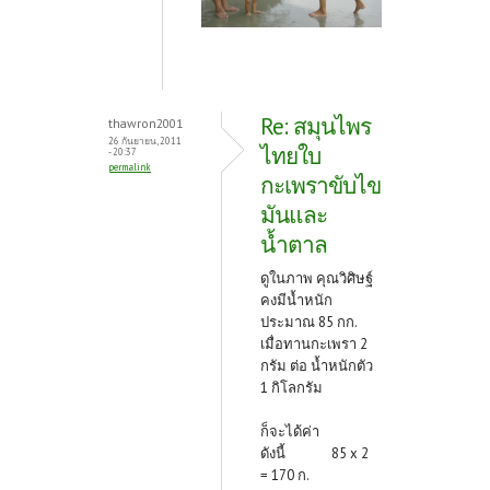
Re: สมุนไพร
thawron2001
26 กันยายน, 2011
ไทยใบ
- 20:37
permalink
กะเพราขับไข
มันและ
น้ำตาล
ดูในภาพ คุณวิศิษฐ์
คงมีน้ำหนัก
ประมาณ 85 กก.
เมื่อทานกะเพรา 2
กรัม ต่อ น้ำหนักตัว
1 กิโลกรัม
ก็จะได้ค่า
ดังนี้ 85 x 2
= 170 ก.