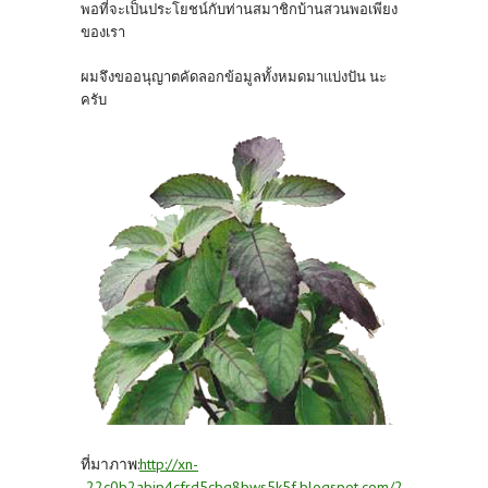
พอที่จะเป็นประโยชน์กับท่านสมาชิกบ้านสวนพอเพียง
ของเรา
ผมจึงขออนุญาตคัดลอกข้อมูลทั้งหมดมาแบ่งปัน นะ
ครับ
ที่มาภาพ:
http://xn-
-22c0b2abjp4cfrd5cbg8bws5k5f.blogspot.com/2