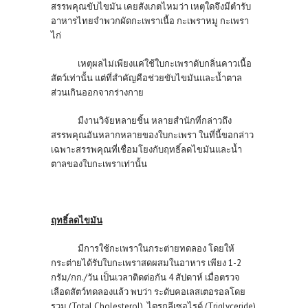
สรรพคุณขับไขมัน เคยสังเกตไหมว่า เหตุใดจึงมีตำรับ
อาหารไทยจำพวกผัดกะเพราเนื้อ กะเพราหมู กะเพรา
ไก่
เหตุผลไม่เพียงแค่ใช้ใบกะเพราดับกลิ่นคาวเนื้อ
สัตว์เท่านั้น แต่ที่สำคัญคือช่วยขับไขมันและน้ำตาล
ส่วนเกินออกจากร่างกาย
มีงานวิจัยหลายชิ้น หลายสำนักที่กล่าวถึง
สรรพคุณอันหลากหลายของใบกะเพรา ในที่นี้ขอกล่าว
เฉพาะสรรพคุณที่เชื่อมโยงกับฤทธิ์ลดไขมันและน้ำ
ตาลของใบกะเพราเท่านั้น
ฤทธิ์ลดไขมัน
มีการใช้กะเพราในกระต่ายทดลอง โดยให้
กระต่ายได้รับใบกะเพราสดผสมในอาหาร เพียง 1-2
กรัม/กก./วัน เป็นเวลาติดต่อกัน 4 สัปดาห์ เมื่อตรวจ
เลือดสัตว์ทดลองแล้ว พบว่า ระดับคอเลสเตอรอลโดย
รวม (Total Cholesterol) ไตรกลีเซอไรด์ (Triglyceride)