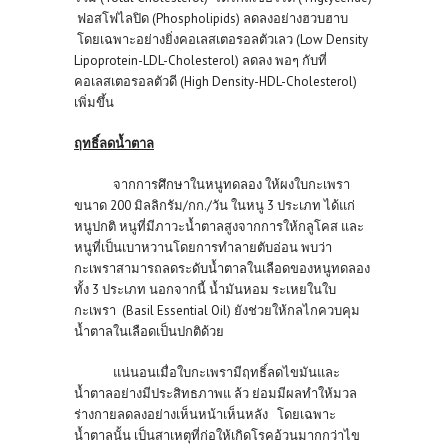
ฟอสโฟไลปิด (Phospholipids) ลดลงอย่างฮวบฮาบ
โดยเฉพาะอย่างยิ่งคอเลสเตอรอลตัวเลว (Low Density
Lipoprotein-LDL-Cholesterol) ลดลง พอๆ กับที่
คอเลสเตอรอลตัวดี (High Density-HDL-Cholesterol)
เพิ่มขึ้น
ฤทธิ์ลดน้ำตาล
จากการศึกษาในหนูทดลอง ให้ผงใบกะเพรา
ขนาด 200 มิลลิกรัม/กก./วัน ในหนู 3 ประเภท ได้แก่
หนูปกติ หนูที่มีภาวะน้ำตาลสูงจากการให้กลูโคส และ
หนูที่เป็นเบาหวานโดยการทำลายตับอ่อน พบว่า
กะเพราสามารถลดระดับน้ำตาลในเลือดของหนูทดลอง
ทั้ง 3 ประเภท นอกจากนี้ น้ำมันหอม ระเหยในใบ
กะเพรา (Basil Essential Oil) ยังช่วยให้กลไกควบคุม
น้ำตาลในเลือดเป็นปกติด้วย
แน่นอนเมื่อใบกะเพรามีฤทธิ์ลดไขมันและ
น้ำตาลอย่างมีประสิทธภาพแ ล้ว ย่อมมีผลทำให้มวล
ร่างกายลดลงอย่างเห็นหน้าเห็นหลัง โดยเฉพาะ
น้ำตาลนั้น เป็นสาเหตุที่ก่อให้เกิดโรคอ้วนมากกว่าไข