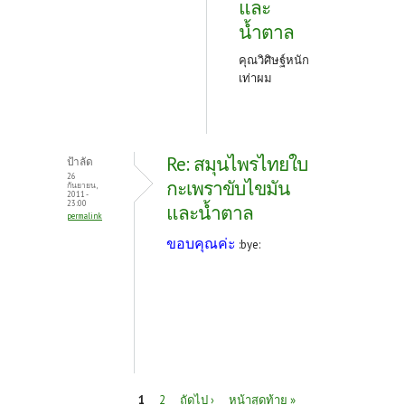
และ
น้ำตาล
คุณวิศิษฐ์หนัก
เท่าผม
Re: สมุนไพรไทยใบ
ป้าลัด
26
กะเพราขับไขมัน
กันยายน,
2011 -
23:00
และน้ำตาล
permalink
ขอบคุณค่ะ
:bye:
หน้า
1
2
ถัดไป ›
หน้าสุดท้าย »