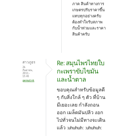
ภาค สินค้าทางการ
เกษตรปรับราคาขึ้น
แทบทุกอย่างครับ
ต้องทำใจรับสภาพ
กับน้ำท่วมและราคา
สินค้าครับ
Re: สมุนไพรไทยใบ
สาวภูธร
26
กะเพราขับไขมัน
กันยายน,
2011 -
15:45
และน้ำตาล
permalink
ขอบคุณสำหรับข้อมูลดี
ๆ กับสิ่งใกล้ ๆ ตัว ที่บ้าน
มีเยอะเลย กำลังถอน
ออก เมล็ดมันปลิว งอก
ไปทั่วจนไม่มีทางจะเดิน
แล้ว :uhuhuh: :uhuhuh: