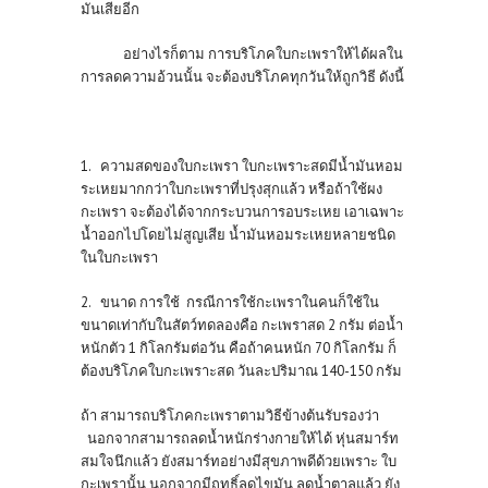
มันเสียอีก
อย่างไรก็ตาม การบริโภคใบกะเพราให้ได้ผลใน
การลดความอ้วนนั้น จะต้องบริโภคทุกวันให้ถูกวิธี ดังนี้
1. ความสดของใบกะเพรา ใบกะเพราะสดมีน้ำมันหอม
ระเหยมากกว่าใบกะเพราที่ปรุงสุกแล้ว หรือถ้าใช้ผง
กะเพรา จะต้องได้จากกระบวนการอบระเหย เอาเฉพาะ
น้ำออกไปโดยไม่สูญเสีย น้ำมันหอมระเหยหลายชนิด
ในใบกะเพรา
2. ขนาด การใช้ กรณีการใช้กะเพราในคนก็ใช้ใน
ขนาดเท่ากับในสัตว์ทดลองคือ กะเพราสด 2 กรัม ต่อน้ำ
หนักตัว 1 กิโลกรัมต่อวัน คือถ้าคนหนัก 70 กิโลกรัม ก็
ต้องบริโภคใบกะเพราะสด วันละปริมาณ 140-150 กรัม
ถ้า สามารถบริโภคกะเพราตามวิธีข้างต้นรับรองว่า
นอกจากสามารถลดน้ำหนักร่างกายให้ได้ หุ่นสมาร์ท
สมใจนึกแล้ว ยังสมาร์ทอย่างมีสุขภาพดีด้วยเพราะ ใบ
กะเพรานั้น นอกจากมีฤทธิ์ลดไขมัน ลดน้ำตาลแล้ว ยัง