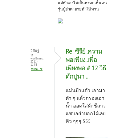
แต่ทำเองไม่เป็นหรอกเห็นคน
รุ่นปู่ย่าตายายทำให้ทาน
Re: ซีรีย์..ความ
วิศิษฐ์
15
พอเพียง..เพื่อ
พฤศจิกายน,
2011 -
11:56
เพียงพอ # 12 วิธี
permalink
ดักปูนา ...
แม่นป้าแต๋ว เอามา
ตำ ๆ แล้วกรองเอา
น้ำ ออดใส่ผักชีลาว
แซบอย่าบอกไผ๋เลย
หิว ๆๆๆ 555