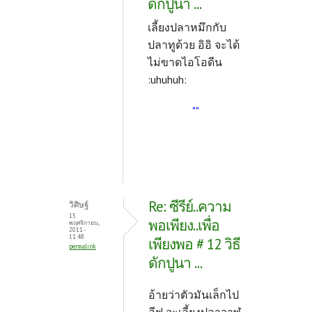
ดักปูนา ...
เลี้ยงปลาหมึกกับ
ปลาทูด้วย อิอิ จะได้
ไม่ขาดไอโอดีน
:uhuhuh:
""
Re: ซีรีย์..ความ
วิศิษฐ์
15
พอเพียง..เพื่อ
พฤศจิกายน,
2011 -
11:48
เพียงพอ # 12 วิธี
permalink
ดักปูนา ...
อ้ายว่าตัวมันเล็กไป
อีฟ จะเลี้ยงปลาวาฬ