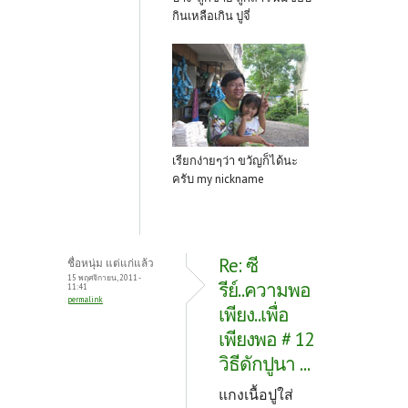
กินเหลือเกิน ปูจี่
เรียกง่ายๆว่า ขวัญก็ได้นะ
ครับ my nickname
Re: ซี
ชื่อหนุ่ม แต่แก่แล้ว
15 พฤศจิกายน, 2011 -
รีย์..ความพอ
11:41
permalink
เพียง..เพื่อ
เพียงพอ # 12
วิธีดักปูนา ...
แกงเนื้อปูใส่