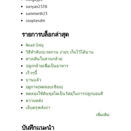
suriyan2538
summerth23
couplesdm
รายการบล็อกล่าสุด
Read Only
วิธีทำสับปะรดกวน ง่ายๆ เก็บไว้ได้นาน
ทางเดินในสวนกล้วย
ปลูกกล้วยเพื่อเป็นอาหาร
เร็วๆนี้
บานแล้ว
ฤดูกาล(ทดสอบเขียน)
ทดลองใช้ดินขุยไผ่เป็นวัสดุในการปลูกบอนสี
ความหลัง
เล็บครุฑลังกา
เพิ่มเติม
บันทึกแนะนำ