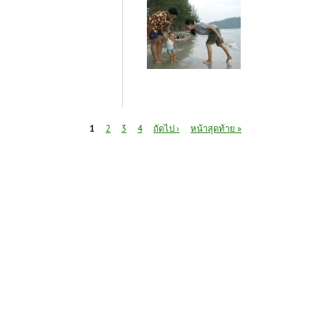
หน้า
1
2
3
4
ถัดไป ›
หน้าสุดท้าย »