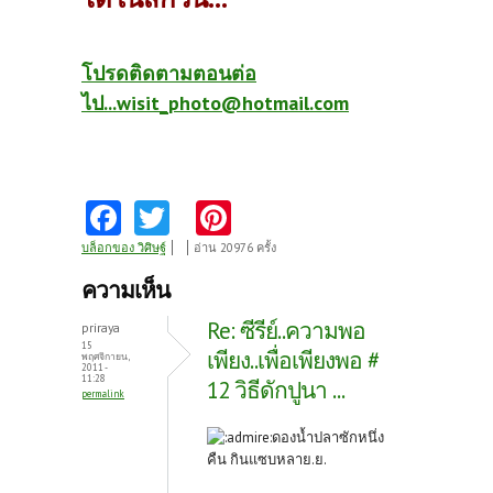
โปรดติดตามตอนต่อ
ไป...wisit_photo@hotmail.com
Fa
T
Pi
ce
w
nt
บล็อกของ วิศิษฐ์
อ่าน 20976 ครั้ง
b
itt
er
ความเห็น
o
er
es
Re: ซีรีย์..ความพอ
priraya
o
t
15
เพียง..เพื่อเพียงพอ #
พฤศจิกายน,
2011 -
k
11:28
12 วิธีดักปูนา ...
permalink
ดองน้ำปลาซักหนึ่ง
คืน กินแซบหลาย.ย.