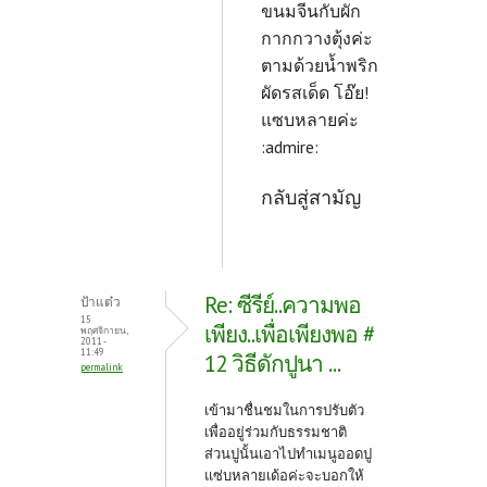
ขนมจีนกับผัก
กากกวางตุ้งค่ะ
ตามด้วยน้ำพริก
ผัดรสเด็ด โอ๊ย!
แซบหลายค่ะ
:admire:
กลับสู่สามัญ
Re: ซีรีย์..ความพอ
ป้าแต๋ว
15
เพียง..เพื่อเพียงพอ #
พฤศจิกายน,
2011 -
11:49
12 วิธีดักปูนา ...
permalink
เข้ามาชื่นชมในการปรับตัว
เพื่ออยู่ร่วมกับธรรมชาติ
ส่วนปูนั้นเอาไปทำเมนูออดปู
แซ่บหลายเด้อค่ะจะบอกให้