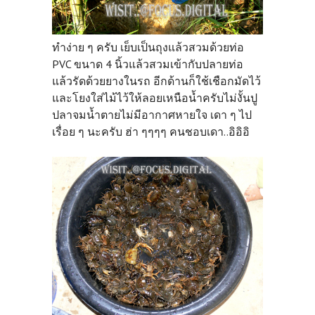
ทำง่าย ๆ ครับ เย็บเป็นถุงแล้วสวมด้วยท่อ
PVC ขนาด 4 นิ้วแล้วสวมเข้ากับปลายท่อ
แล้วรัดด้วยยางในรถ อีกด้านก็ใช้เชือกมัดไว้
และโยงใส่ไม้ไว้ให้ลอยเหนือน้ำครับไม่งั้นปู
ปลาจมน้ำตายไม่มีอากาศหายใจ เดา ๆ ไป
เรื่อย ๆ นะครับ ฮ่า ๆๆๆๆ คนชอบเดา..อิอิอิ