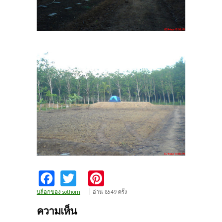
Fa
T
Pi
ce
w
nt
บล็อกของ sothorn
อ่าน 8549 ครั้ง
b
itt
er
ความเห็น