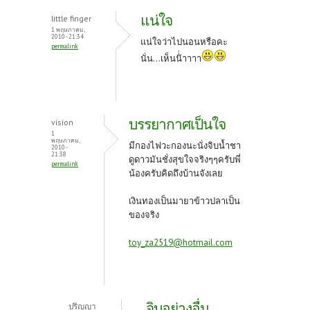
แน่ใจ
little finger
1 พฤษภาคม,
2010 - 21:34
แน่ใจว่าไปนอนหรือคะ
permalink
นั่น...เห็นน๊่่าาาา
บรรยากาศเป็นใจ
vision
1
พฤษภาคม,
มีกองไฟวะกองนะนั่งจิบน้ำชา
2010 -
21:38
ดูดาวมันชั่งสุขใจจริงๆๆครับพี่
permalink
น้องครับคิดถึงบ้านจังเลย
เงินทองเป็นมายาข้าวปลาเป็น
ของจริง
toy_za2519@hotmail.com
จิบอย่างอื่น
ปริญญา