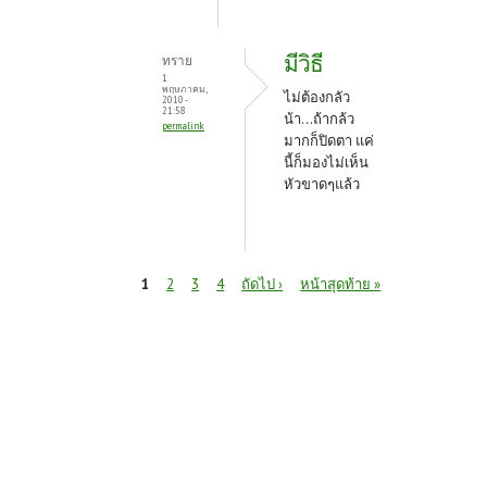
มีวิธี
ทราย
1
พฤษภาคม,
ไม่ต้องกลัว
2010 -
21:58
น้า...ถ้ากล้ว
permalink
มากก็ปิดตา แค่
นี้ก็มองไม่เห็น
หัวขาดๆแล้ว
หน้า
1
2
3
4
ถัดไป ›
หน้าสุดท้าย »