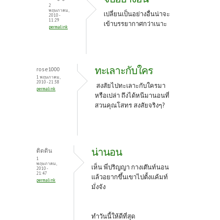
2
พฤษภาคม,
เปลี่ยนเป็นอย่างอื่นน่าจะ
2010 -
11:29
เข้าบรรยากาศกว่าเนาะ
permalink
ทะเลาะกับใคร
rose1000
1 พฤษภาคม,
2010 - 21:38
สงสัยไปทะเลาะกับใครมา
permalink
หรือเปล่า ถึงได้หนีมานอนที่
สวนคุณโสทร สงสัยจริงๆ?
น่านอน
ติดดิน
1
พฤษภาคม,
เห็น พี่ปริญญา กางเต๊นท์นอน
2010 -
21:47
แล้วอยากขึ้นเขาไปตั้งแค้มท์
permalink
มั่งจัง
ทำวันนี้ให้ดีที่สุด