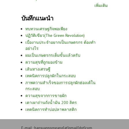
เพิ่มเติม
บันทึกแนะนำ
ทบทวนเศรษฐกิจพอเพียง
ปฏิวัติเขียว(The Green Revolution)
เบื่องานประจำอยากเป็นเกษตรกร ต้องทำ
อย่างไร
ผมเป็นเกษตรกรเต็มขั้นแล้วครับ
ความสุขที่ถูกมองข้าม
เส้นทางเศรษฐี
เทคนิคการปลูกผักในกระสอบ
ภาพความสำเร็จของการปลูกผักฮ่องเต้ใน
กระสอบ
ความสุขจากการขายผัก
เตาเผาถ่านถังน้ำมัน 200 ลิตร
เทคนิคการทำบ่อปลาพลาสติก
E-mail : bansuanporpeang[at]gmail[dot]com