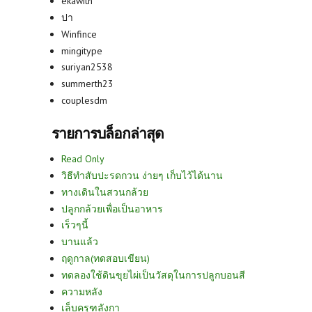
ekawith
ปา
Winfince
mingitype
suriyan2538
summerth23
couplesdm
รายการบล็อกล่าสุด
Read Only
วิธีทำสับปะรดกวน ง่ายๆ เก็บไว้ได้นาน
ทางเดินในสวนกล้วย
ปลูกกล้วยเพื่อเป็นอาหาร
เร็วๆนี้
บานแล้ว
ฤดูกาล(ทดสอบเขียน)
ทดลองใช้ดินขุยไผ่เป็นวัสดุในการปลูกบอนสี
ความหลัง
เล็บครุฑลังกา