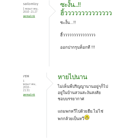
o
er
es
ซะงั้น...!!
sailomloy
o
t
1 พฤษภาคม,
ฮิ้วววววววววววววว
2010 - 21:27
permalink
k
ซะงั้น...!!
ฮิ้ววววววววววววววว
ออกปากรุนท็อกที !!!
หายไปนาน
เซพ
1
พฤษภาคม,
ไม่เห็นพี่ปริญญานานอยู่ๆก็ไป
2010 -
21:31
อยู่ในบ้านสวนสะงันสงสัย
permalink
ชอบบรรยากาศ
แถมพกหวีไปด้วยฮืย.ไม่ไช่
พกกล้วยเป็นหวี