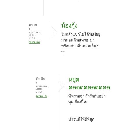
น้องกุ้ง
ทราย
1
พฤษภาคม,
ไม่กลัวแขกไม่ได้รับเชิญ
2010 -
21:53
มานอนด้วยเหรอ มา
permalink
พร้อมกับกลิ่นหอมเย็นๆ
ๆๆ
หยุด
ติดดิน
1
ดดดดดดดดดดด
พฤษภาคม,
2010 -
21:55
พี่ทรายจ๋า ถ้ารักกันอย่า
permalink
พูดเยี่ยงนี้ค่ะ
ทำวันนี้ให้ดีที่สุด