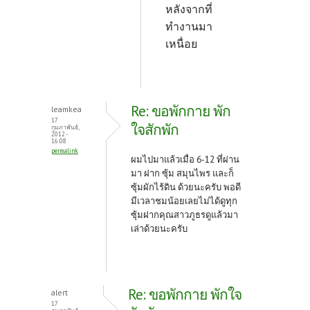
หลังจากที่
ทำงานมา
เหนื่อย
Re: ขอพักกาย พัก
leamkea
17
ใจสักพัก
กุมภาพันธ์,
2012 -
16:08
permalink
ผมไปมาแล้วเมื่อ 6-12 ที่ผ่าน
มา ฝาก ซุ้ม สมุนไพร และก็
ซุ้มผักไร้ดิน ด้วยนะครับ พอดี
มีเวลาชมน้อยเลยไม่ได้ดูทุก
ซุ้มฝากคุณสาวภูธรดูแล้วมา
เล่าด้วยนะครับ
Re: ขอพักกาย พักใจ
alert
17