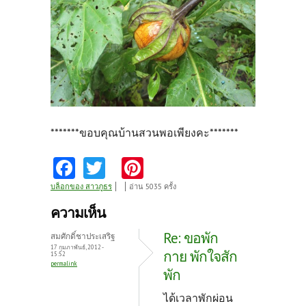
*******ขอบคุณบ้านสวนพอเพียงคะ*******
Fa
T
Pi
ce
w
nt
บล็อกของ สาวภูธร
อ่าน 5035 ครั้ง
b
itt
er
ความเห็น
o
er
es
Re: ขอพัก
สมศักดิ์ชาประเสริฐ
o
t
17 กุมภาพันธ์, 2012 -
กาย พักใจสัก
15:52
permalink
k
พัก
ได้เวลาพักผ่อน