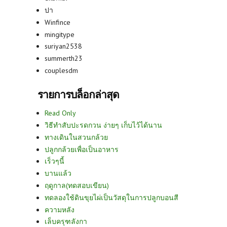
ปา
Winfince
mingitype
suriyan2538
summerth23
couplesdm
รายการบล็อกล่าสุด
Read Only
วิธีทำสับปะรดกวน ง่ายๆ เก็บไว้ได้นาน
ทางเดินในสวนกล้วย
ปลูกกล้วยเพื่อเป็นอาหาร
เร็วๆนี้
บานแล้ว
ฤดูกาล(ทดสอบเขียน)
ทดลองใช้ดินขุยไผ่เป็นวัสดุในการปลูกบอนสี
ความหลัง
เล็บครุฑลังกา