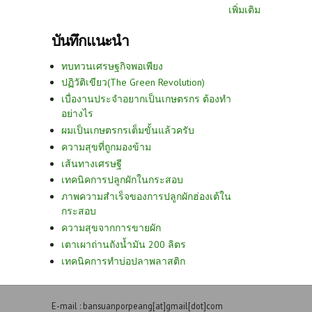
เพิ่มเติม
บันทึกแนะนำ
ทบทวนเศรษฐกิจพอเพียง
ปฏิวัติเขียว(The Green Revolution)
เบื่องานประจำอยากเป็นเกษตรกร ต้องทำ
อย่างไร
ผมเป็นเกษตรกรเต็มขั้นแล้วครับ
ความสุขที่ถูกมองข้าม
เส้นทางเศรษฐี
เทคนิคการปลูกผักในกระสอบ
ภาพความสำเร็จของการปลูกผักฮ่องเต้ใน
กระสอบ
ความสุขจากการขายผัก
เตาเผาถ่านถังน้ำมัน 200 ลิตร
เทคนิคการทำบ่อปลาพลาสติก
E-mail : bansuanporpeang[at]gmail[dot]com