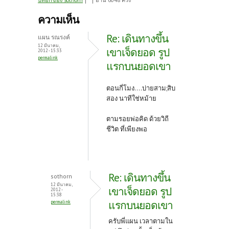
ce
w
nt
บล็อกของ sothorn
อ่าน 6048 ครั้ง
b
itt
er
ความเห็น
o
er
es
Re: เดินทางขึ้น
แผน รณรงค์
o
t
12 มีนาคม,
เขาเจ็ดยอด รูป
2012 - 15:33
permalink
k
แรกบนยอดเขา
ตอนกี่โมง....บ่ายสาม;สิบ
สอง นาทีใช่หม้าย
ตามรอยพ่อคิด ด้วยวิถี
ชีวิต ที่เพียงพอ
Re: เดินทางขึ้น
sothorn
12 มีนาคม,
เขาเจ็ดยอด รูป
2012 -
15:38
แรกบนยอดเขา
permalink
ครับพี่แผน เวลาตามใน