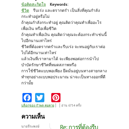
ข้อคิดสะกิดใจ
Keywords:
ชีวิต
รีบเร่ง และตรากตรำ เป็นสิ่งที่คุณกำลัง
กระทำอยู่หรือไม่
ถ้าคุณกำลังกระทำอยู่ คุณคิดว่าคุณทำเพื่ออะไร
เพื่อเงิน หรือเพื่อชีวิต
ถ้าคุณทำเพื่อเงิน คุณคิดว่าคุณจะต้องกระทำเช่นนี้
ไปอีกนานเท่าไหร่
ชีวิตที่ต้องตรากตรำและรีบเร่ง จะทนอยู่กับเราต่อ
ไปได้อีกนานเท่าไหร่
แล้วเงินที่เราหามาได้ จะเพียงพอต่อการนำไป
บำบัดรักษาชีวิตที่หมดสภาพหรือ
การใช้ชีวิตแบบพอเพียง ยึดมั่นอยู่บนทางสายกลาง
ทำทุกอย่างแบบพอประมาณ น่าจะเป็นทางออกที่ดี
กว่ามั้ย
Fa
T
Pi
ce
w
nt
บล็อกของ กำพล คมคาย
อ่าน 6754 ครั้ง
b
itt
er
ความเห็น
o
er
es
Re: การที่ต้องรีบ
นายจีระพงษ์