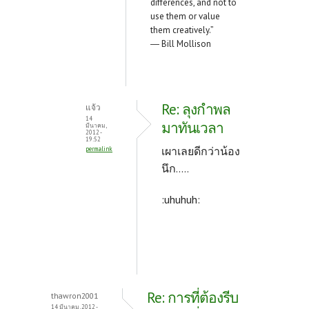
differences, and not to
use them or value
them creatively.”
― Bill Mollison
Re: ลุงกำพล
แจ้ว
14
มาทันเวลา
มีนาคม,
2012 -
19:52
เผาเลยดีกว่าน้อง
permalink
นึก.....
:uhuhuh:
Re: การที่ต้องรีบ
thawron2001
14 มีนาคม, 2012 -