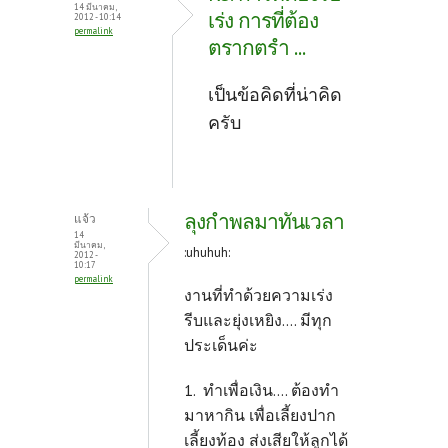
o
t
14 มีนาคม,
เร่ง การที่ต้อง
2012 - 10:14
permalink
k
ตรากตรำ ...
เป็นข้อคิดที่น่าคิด
ครับ
ลุงกำพลมาทันเวลา
แจ้ว
14
มีนาคม,
:uhuhuh:
2012 -
10:17
permalink
งานที่ทำด้วยความเร่ง
รีบและยุ่งเหยิง.... มีทุก
ประเด็นค่ะ
1. ทำเพื่อเงิน.... ต้องทำ
มาหากิน เพื่อเลี้ยงปาก
เลี้ยงท้อง ส่งเสียให้ลูกได้