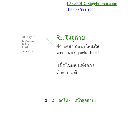
EAKAPONG_36@hotmail.com
Tel 087 959 9004
Re: จิงจูฉ่าย
แดง อุบล
16 มีนาคม,
2012 -
ที่บ้านพี่มี 1 ต้น มะโหน่งให้
15:01
permalink
มาจากนครปฐมค่ะ :cheer3:
"เชื่อในผล แห่งการ
ทำความดี"
หน้า
1
2
ถัดไป ›
หน้าสุดท้าย »