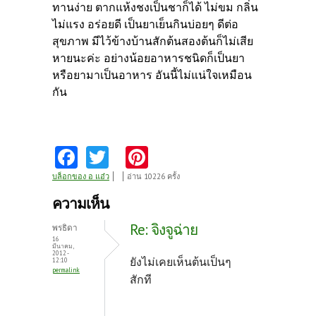
ทานง่าย ตากแห้งชงเป็นชาก็ได้ ไม่ขม กลิ่น
ไม่แรง อร่อยดี เป็นยาเย็นกินบ่อยๆ ดีต่อ
สุขภาพ มีไว้ข้างบ้านสักต้นสองต้นก็ไม่เสีย
หายนะค่ะ อย่างน้อยอาหารชนิดก็เป็นยา
หรือยามาเป็นอาหาร อันนี้ไม่แน่ใจเหมือน
กัน
Fa
T
Pi
ce
w
nt
บล็อกของ อ แอ๋ว
อ่าน 10226 ครั้ง
b
itt
er
ความเห็น
o
er
es
Re: จิงจูฉ่าย
พรธิดา
o
t
16
มีนาคม,
2012 -
k
ยังไม่เคยเห็นต้นเป็นๆ
12:10
permalink
สักที