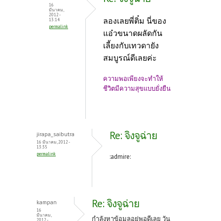
16
มีนาคม,
2012 -
ลองเลยพี่ติ๋ม นี่ของ
13:14
permalink
แอ๋วขนาดผลัดกัน
เลี้ยงกับเทวดายัง
สมบูรณ์ดีเลยค่ะ
ความพอเพียงจะทำให้
ชีวิตมีความสุขแบบยั่งยืน
Re: จิงจูฉ่าย
jirapa_saibutra
16 มีนาคม, 2012 -
13:35
permalink
:admire:
Re: จิงจูฉ่าย
kampan
16
มีนาคม,
กำลังหาข้อมูลอยู่พอดีเลย วัน
2012 -