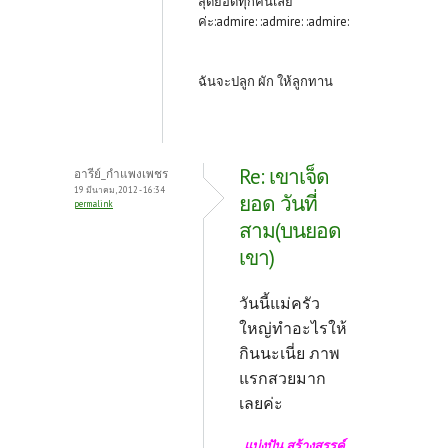
สุดยอดทุกคนเลย
ค่ะ:admire: :admire: :admire:
ฉันจะปลูก ผัก ให้ลูกทาน
Re: เขาเจ็ด
อารีย์_กำแพงเพชร
19 มีนาคม, 2012 - 16:34
ยอด วันที่
permalink
สาม(บนยอด
เขา)
วันนี้แม่ครัว
ใหญ่ทำอะไรให้
กินนะเนี่ย ภาพ
แรกสวยมาก
เลยค่ะ
แบ่งปัน สร้างสรรค์