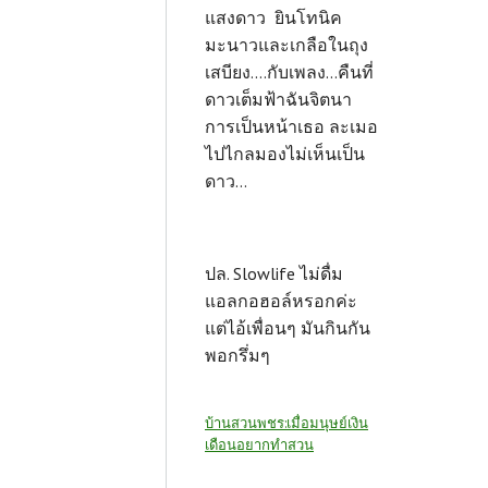
แสงดาว ยินโทนิค
มะนาวและเกลือในถุง
เสบียง....กับเพลง...คืนที่
ดาวเต็มฟ้าฉันจิตนา
การเป็นหน้าเธอ ละเมอ
ไปไกลมองไม่เห็นเป็น
ดาว...
ปล. Slowlife ไม่ดื่ม
แอลกอฮอล์หรอกค่ะ
แต่ไอ้เพื่อนๆ มันกินกัน
พอกรึ่มๆ
บ้านสวนพชร:เมื่อมนุษย์เงิน
เดือนอยากทำสวน