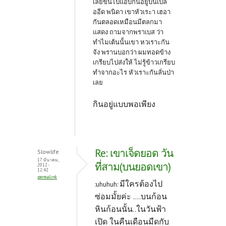
เลยขึ้นไปแอบกันอยู่บนเปล
ออีด พนิดา เขาหัวเระา เฮอา
กันตลอดเหมือนมีตลกมา
แสดง ถามจากพราเบส ว่า
ทำไมเต้นนั้นเขา หวเราะกัน
จัง พรานบอกว่า ผมทอดข้าง
เกรียบไปส่งให้ ไม่รู้ข้าวเกรียบ
ทำจากอะไร หัวเราะกันลั่นป่า
เลย
กินอยู่แบบพอเพียง
Re: เขาเจ็ดยอด วัน
Slowlife
17 มีนาคม,
ที่สาม(บนยอดเขา)
2012 -
12:42
permalink
มีใครต้องไป
:uhuhuh:
ซ่อมมั้ยค่ะ ....บนก้อน
หินก้อนนั้น..ในวันฟ้า
เปิด ในคืนเดือนมืดกับ