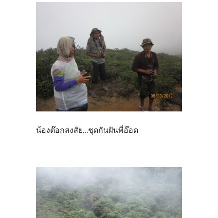
น้องต๊อกสงสัย...ชุดกันฝันพี่อ๊อด