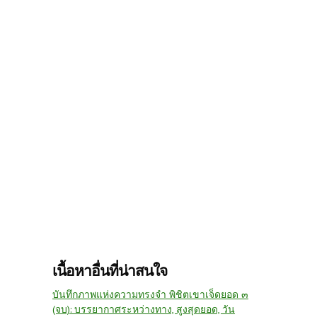
เนื้อหาอื่นที่น่าสนใจ
บันทึกภาพแห่งความทรงจำ พิชิตเขาเจ็ดยอด ๓
(จบ): บรรยากาศระหว่างทาง, สูงสุดยอด, วัน