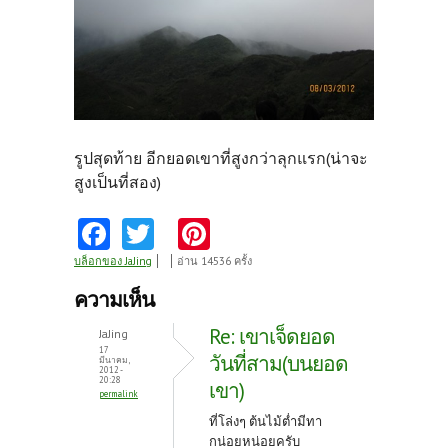
รูปสุดท้าย อีกยอดเขาที่สูงกว่าลุกแรก(น่าจะ
สูงเป็นที่สอง)
Fa
T
Pi
ce
w
nt
บล็อกของ JaJing
อ่าน 14536 ครั้ง
b
itt
er
ความเห็น
o
er
es
Re: เขาเจ็ดยอด
JaJing
o
t
17
วันที่สาม(บนยอด
มีนาคม,
2012 -
k
20:28
เขา)
permalink
ที่โล่งๆ ต้นไม้ต่ำมีทา
กน่อยหน่อยครับ