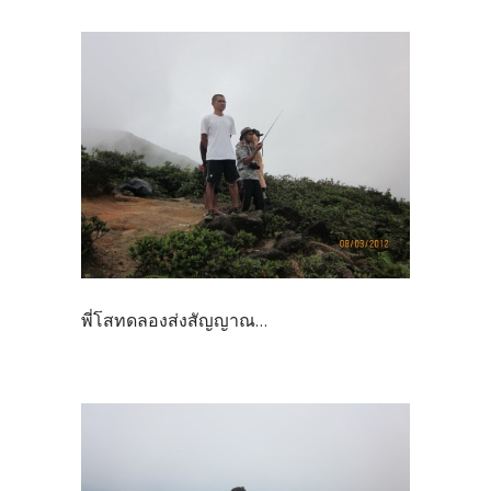
พี่โสทดลองส่งสัญญาณ...