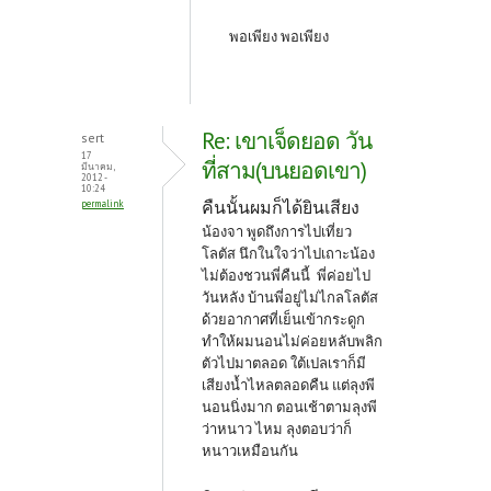
พอเพียง พอเพียง
Re: เขาเจ็ดยอด วัน
sert
17
ที่สาม(บนยอดเขา)
มีนาคม,
2012 -
10:24
คืนนั้นผมก็ได้ยินเสียง
permalink
น้องจา พูดถึงการไปเที่ยว
โลตัส นึกในใจว่าไปเถาะน้อง
ไม่ต้องชวนพี่คืนนี้ พี่ค่อยไป
วันหลัง บ้านพี่อยู่ไม่ไกลโลตัส
ด้วยอากาศที่เย็นเข้ากระดูก
ทำให้ผมนอนไม่ค่อยหลับพลิก
ตัวไปมาตลอด ใต้เปลเราก็มี
เสียงน้ำไหลตลอดคืน แต่ลุงพี
นอนนิ่งมาก ตอนเช้าตามลุงพี
ว่าหนาว ไหม ลุงตอบว่าก็
หนาวเหมือนกัน