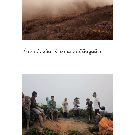
ตั้งค่ากล้องผิด... ข้างบนยอดมีต้นจูดด้วย..