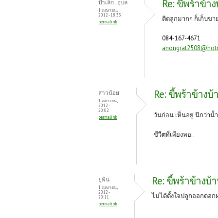
Re: ขี้พร้าข้า
ป้าเล็ก..อุบล
o
t
1 เมษายน,
2012 - 18:33
ติดลูกมากๆ ก็เก็บขา
permalink
k
084-167-4671
anongrat2508@hot
Re: ขี้พร้าข้างบ้
สาวน้อย
1 เมษายน,
2012 -
20:02
วันก่อน เห็นอยู่ นึกว่าน้
permalink
ชีวืตที่เพียงพอ..
Re: ขี้พร้าข้างบ้
ยุพิน
1 เมษายน,
2012 -
ไม่ได้ตั้งใจปลูกออกดอกผล
20:11
permalink