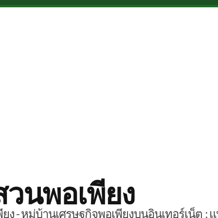
สวนพอเพียง
ยง - หมู่บ้านเศรษฐกิจพอเพียงบนอินเทอร์เน็ต : แ