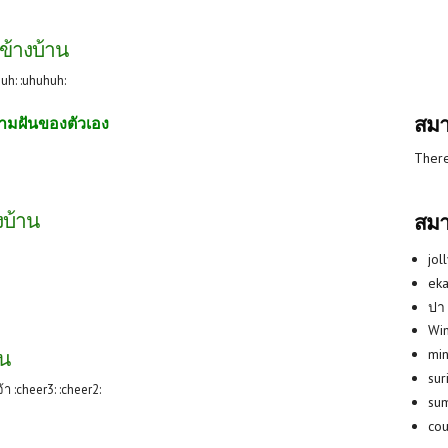
าข้างบ้าน
uh: :uhuhuh:
สมา
ามฝันของตัวเอง
There
างบ้าน
สมา
jol
eka
ปา
Win
min
าน
su
า :cheer3: :cheer2:
su
co