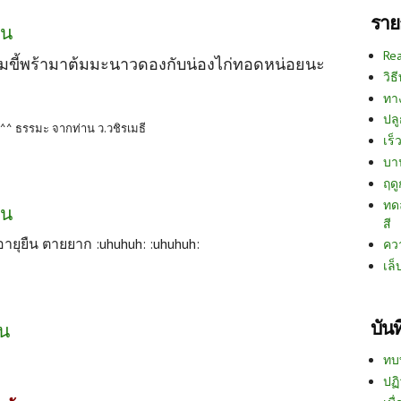
ราย
าน
Re
ขอยืมขี้พร้ามาต้มมะนาวดองกับน่องไก่ทอดหน่อยนะ
วิธ
ทา
ปลู
^^ ธรรมะ จากท่าน ว.วชิรเมธี
เร็ว
บา
ฤด
ทด
าน
สี
ายุยืน ตายยาก :uhuhuh: :uhuhuh:
คว
เล็
บัน
าน
ทบ
ปฏิ