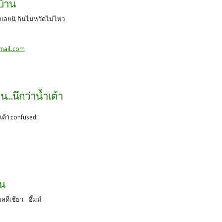
งบ้าน
ยเลยนิ กินไม่หวัดไม่ไหว
mail.com
าน...นึกว่าน้ำเต้า
ำเต้า:confused:
าน
ดีเชียว...อึ้มม์