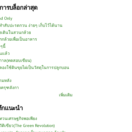
การบล็อกล่าสุด
ad Only
ีทำสับปะรดกวน ง่ายๆ เก็บไว้ได้นาน
งเดินในสวนกล้วย
กกล้วยเพื่อเป็นอาหาร
ๆนี้
นแล้ว
ูกาล(ทดสอบเขียน)
ลองใช้ดินขุยไผ่เป็นวัสดุในการปลูกบอน
ามหลัง
บครุฑลังกา
เพิ่มเติม
ทึกแนะนำ
ทวนเศรษฐกิจพอเพียง
วัติเขียว(The Green Revolution)