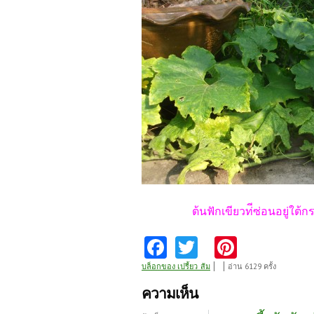
ต้นฟักเขียวท่ีซ่อนอยู่ใ
Fa
T
Pi
ce
w
nt
บล็อกของ เปรี้ยว_ส้ม
อ่าน 6129 ครั้ง
b
itt
er
ความเห็น
o
er
es