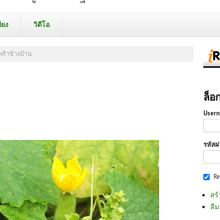
ียง
วิดีโอ
้พร้าข้างบ้าน
ล็อ
Usern
รหัสผ
R
สร้
ลืม