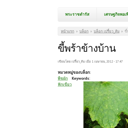
พระราชดำรัส
เศรษฐกิจพอเพ
คุณอยู่ที่นี่
หน้าแรก
»
บล็อก
»
บล็อก เปรี้ยว_ส้ม
»
ขี
ขี้พร้าข้างบ้าน
เขียนโดย
เปรี้ยว_ส้ม
เมื่อ 1 เมษายน, 2012 - 17:47
หมวดหมู่ของบล็อก:
พืชผัก
Keywords:
ฟักเขียว