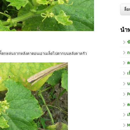
นำ
ข
ก
็ดท่ี่ตกหล่นจากหลังคาตอนเอาเมล็ดไปตากบนหลังคาครัว
ค
เ
บ
P
ค
เ
M