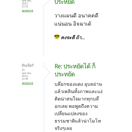
ประหยัด
เมษายน,
2012 -
11:31
permalink
วางแผนดี อนาคตดี
แน่นอน อิจฉาเด้
คงจะดี ถ้า...
Re: ประหยัดได้ ก็
อินเนียร์
25
ประหยัด
เมษายน,
2012 -
11:39
บล๊อกของแดง อุบลอ่าน
permalink
แล้วเพลินทั้งภาพและแง่
คิดน่าสนใจมากทุกบล๊
อกเลย พอพูดถึงความ
เปลี่ยนแปลงของ
ธรรมชาติแล้วน่าโมโห
จริงๆเลย