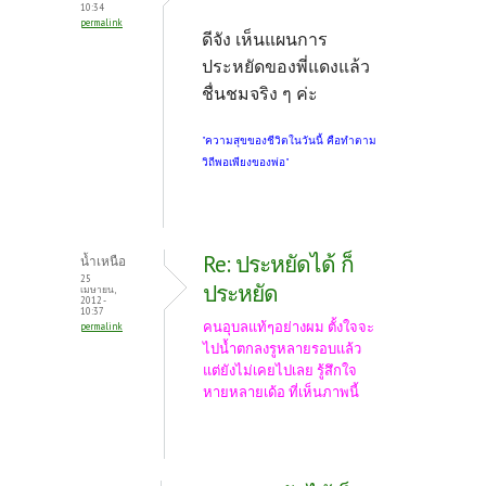
k
10:34
permalink
ดีจัง เห็นแผนการ
ประหยัดของพี่แดงแล้ว
ชื่นชมจริง ๆ ค่ะ
"ความสุขของชีวิตในวันนี้ คือทำตาม
วิถีพอเพียงของพ่อ"
Re: ประหยัดได้ ก็
น้ำเหนือ
25
ประหยัด
เมษายน,
2012 -
10:37
คนอุบลแท้ๆอย่างผม ตั้งใจจะ
permalink
ไปน้ำตกลงรูหลายรอบแล้ว
แต่ยังไม่เคยไปเลย รู้สึกใจ
หายหลายเด้อ ที่เห็นภาพนี้