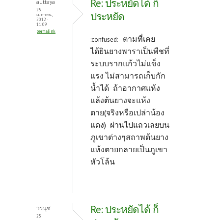
Re: ประหยัดได้ ก็
auttaya
25
ประหยัด
เมษายน,
2012 -
11:09
permalink
ตามที่เคย
:confused:
ได้ยินยางพาราเป็นพืชที่
ระบบรากแก้วไม่แข็ง
แรง ไม่สามารถเก็บกัก
น้ำได้ ถ้าอากาศแห้ง
แล้งต้นยางจะแห้ง
ตาย(จริงหรือเปล่าน้อง
แดง) ผ่านไปแถวเลยบน
ภูเขาต่างๆสถาพต้นยาง
แห้งตายกลายเป็นภูเขา
หัวโล้น
Re: ประหยัดได้ ก็
วรนุช
25