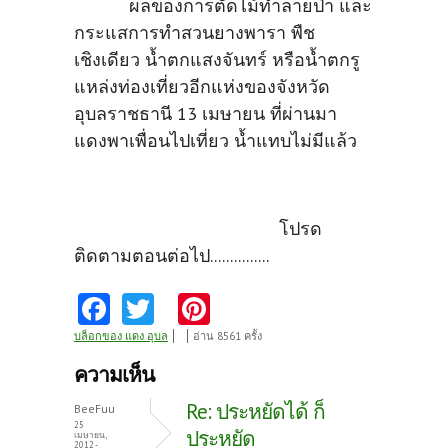
ผลของการตัดไม้ทำลายป่า และ
กระแสการทำสวนยางพารา พืช
เชิงเดียว น้ำตกแสงจันทร์ หรือน้ำตกรู
แหล่งท่องเที่ยวอีกแห่งของจังหวัด
อุบลราชธานี 13 เมษายน ที่ผ่านมา
แดงพาเพื่อนไปเที่ยว น้ำแทบไม่มีแล้ว
โปรด
ติดตามตอนต่อไป...............
Fa
T
Pi
ce
w
nt
บล็อกของ แดง อุบล
อ่าน 8561 ครั้ง
b
itt
er
ความเห็น
o
er
es
Re: ประหยัดได้ ก็
BeeFuu
o
t
25
ประหยัด
เมษายน,
2012 -