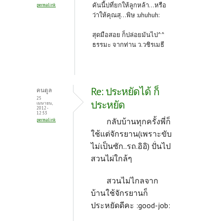
คันนี้บ่ที่ยกให้ลูกหล้า...หรือ
permalink
ว่าให้คุณสุ...พิษ :uhuhuh:
สุดมือสอย ก็ปล่อยมันไป^^
ธรรมะ จากท่าน ว.วชิรเมธี
Re: ประหยัดได้ ก็
คนตูล
25
ประหยัด
เมษายน,
2012 -
12:53
กลับบ้านทุกครั้งพี่ก็
permalink
ใช้แต่จักรยาน(เพราะขับ
ไม่เป็นซัก..รถ.อิอิ) ปั่นไป
สวนไผ่ใกล้ๆ
สวนไม่ไกลจาก
บ้านใช้จักรยานก็
ประหยัดดีคะ :good-job: