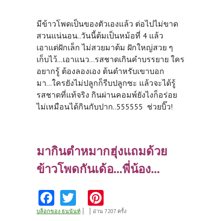
มีข้าวโพดเป็นของตัวเองแล้ว ต่อไปไม่ขาด
สวนแน่นอน..วันนี้ต้มเป็นหม้อที่ 4 แล้ว
เอาแต่ฝักเล็ก ไม่สวยมาต้ม ฝักใหญ่สวย ๆ
เก็บไว้...เอาแนว
รสชาดเกินคำบรรยาย ใคร
...
อยากรู้ ต้องลองเอง ต้นตำหรับเขาบอก
มา...ใครยังไม่ปลูกก็รีบปลูกซะ แล้วจะได้รู้
รสชาดที่แท้จริง กินผ่านคอมพ์ยังไงก็อร่อย
ไม่เหมือนได้กินกับปาก..555555 ช่วยบิ๊ว!
มากินตำหมากฮุ่งแถมด้วย
ข้าวโพดกันเด้อ...พี่น้อง...
Fa
T
Pi
ce
w
nt
บล็อกของ ธนนันท์
อ่าน 7207 ครั้ง