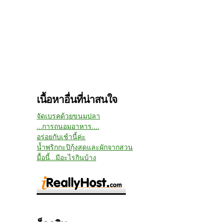
เนื้อหาอื่นที่น่าสนใจ
จัดเบรคด้วยขนมปลา
...การถนอมอาหาร....
อร่อยกับเช้านี้ค่ะ
น้ำพริกกะปิกุ้งสดและผักจากสวน
มื้อนี้...มีอะไรกินบ้าง