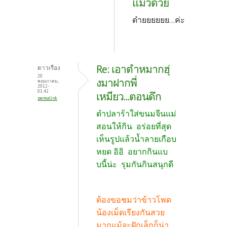
แมวด้วย
ด๋ายยยยยย...ค่ะ
Re: เอาตำหมากฮุ่
ดาวเรือง
20
งมาฝากพี่
พฤษภาคม,
2012 -
01:42
เหมียว...ตอนดึก
permalink
ตำปลาร้าใส่ขนมจีนแม่
สอนให้กิน อร่อยที่สุด
เห็นรูปแล้วน้ำลายเกือบ
หยด อิอิ อยากกินแบ
บนี้น่ะ รุมกันกินสนุกดี
ต้องขอชมว่าข้าวโพด
น้องเม็ดเรียงกันสวย
มากแม้จะฝักเล็กก็น่า