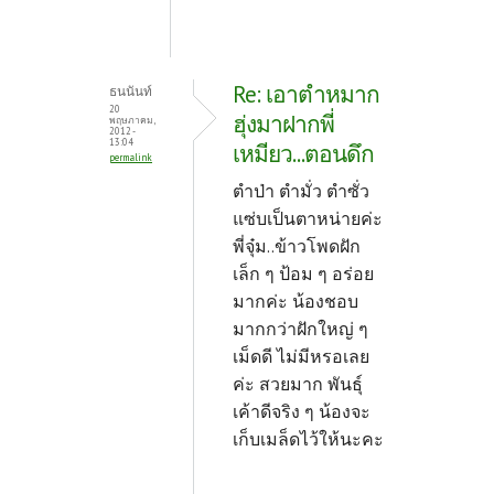
Re: เอาตำหมาก
ธนนันท์
20
ฮุ่งมาฝากพี่
พฤษภาคม,
2012 -
13:04
เหมียว...ตอนดึก
permalink
ตำป่า ตำมั่ว ตำซั่ว
แซ่บเป็นตาหน่ายค่ะ
พี่จุ๋ม..ข้าวโพดฝัก
เล็ก ๆ ป้อม ๆ อร่อย
มากค่ะ น้องชอบ
มากกว่าฝักใหญ่ ๆ
เม็ดดี ไม่มีหรอเลย
ค่ะ สวยมาก พันธุ์
เค้าดีจริง ๆ น้องจะ
เก็บเมล็ดไว้ให้นะคะ