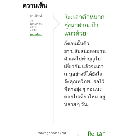
b
itt
er
ความเห็น
o
er
es
Re: เอาตำหมาก
ธนนันท์
o
t
19
ฮุ่งมาฝาก...ป้า
พฤษภาคม,
2012 -
k
23:12
แมวด้วย
permalink
ก็ตอนนั้นคิว
ยาว..สับสนอลหม่าน
มัวแต่ไปทำบุญไป
เที่ยวกัน แล้วจะเอา
เมนูอย่างนี้ได้ยังไง
จ๊ะคุณทวิภพ...รอไว้
พี่หายยุ่ง ๆ ก่อนนะ
ค่อยไปเที่ยวใหม่ อยู่
หลาย ๆ วัน..
Re: เอา
thiwagonblackcat