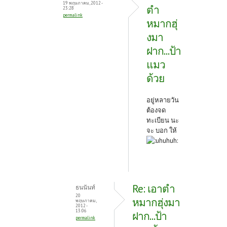
19 พฤษภาคม, 2012 -
ตำ
23:28
permalink
หมากฮุ่
งมา
ฝาก...ป้า
แมว
ด้วย
อยู่หลายวัน
ต้องจด
ทะเบียน นะ
จะ บอก ให้
Re: เอาตำ
ธนนันท์
20
หมากฮุ่งมา
พฤษภาคม,
2012 -
13:06
ฝาก...ป้า
permalink