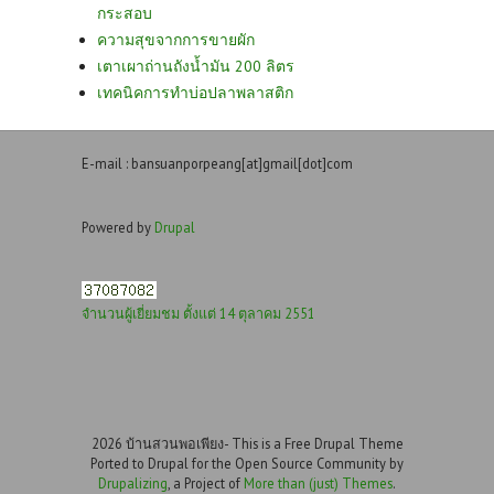
กระสอบ
ความสุขจากการขายผัก
เตาเผาถ่านถังน้ำมัน 200 ลิตร
เทคนิคการทำบ่อปลาพลาสติก
E-mail : bansuanporpeang[at]gmail[dot]com
Powered by
Drupal
จำนวนผู้เยี่ยมชม ตั้งแต่ 14 ตุลาคม 2551
2026 บ้านสวนพอเพียง- This is a Free Drupal Theme
Ported to Drupal for the Open Source Community by
Drupalizing
, a Project of
More than (just) Themes
.