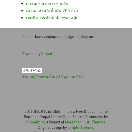
ความสุขจากการขายผัก
เตาเผาถ่านถังน้ำมัน 200 ลิตร
เทคนิคการทำบ่อปลาพลาสติก
E-mail : bansuanporpeang[at]gmail[dot]com
Powered by
Drupal
จำนวนผู้เยี่ยมชม ตั้งแต่ 14 ตุลาคม 2551
2026 บ้านสวนพอเพียง- This is a Free Drupal Theme
Ported to Drupal for the Open Source Community by
Drupalizing
, a Project of
More than (just) Themes
.
Original design by
Simple Themes
.