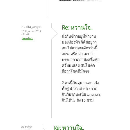
Re: หวานใจ..
nusita_angel
10 มิถุนายน, 2012
- 09:40
นั่งกินข้าวอยู่ที่ทำงาน
permalink
มองท้องฟ้า ก็คิดอยู่ว่า
เธอไปสวนจตุจักรวันนี้
จะรอดรึเปล่า เพราะ
บรรยากาศกำลังครึ้มฟ้า
ครึ้มฝนเลย ฝนไม่ตก
ถือว่าโชคดีมั่กๆๆ
2 คนนี้กินจุมากเลย เก่ง
ทั้งคู่ น่าส่งเข้าประกวด
กินวิบากนะเนี่ย :uhuhuh:
กินได้นะ ตั้ง 15 ชาม
Re: หวานใจ..
auttaya