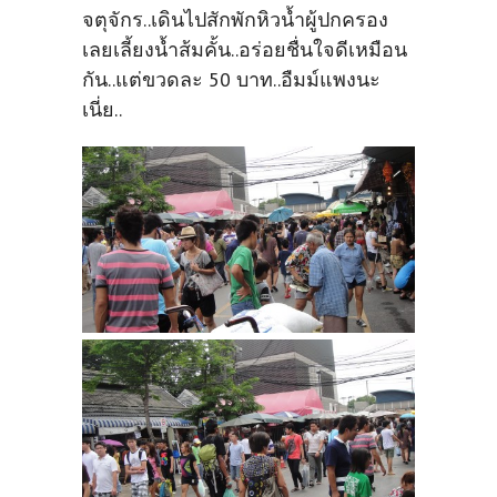
จตุจักร..เดินไปสักพักหิวน้ำผู้ปกครอง
เลยเลี้ยงน้ำส้มคั้น..อร่อยชื่นใจดีเหมือน
กัน..แต่ขวดละ 50 บาท..อืมม์แพงนะ
เนี่ย..