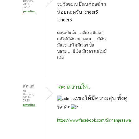
o
t
มิถุนายน,
ระวังจะเหมือนก่องข้าว
2012 -
k
06:52
น้อยนะครับ :cheer3:
permalink
:cheer3:
ตอนเป็นเด็ก....มีแรง มีเวลา
แต่ไม่มีเงิน กลางคน.....มีเงิน
มีแรง แต่ไม่มีเวลา ปั้น
ปลาย.....มีเงิน มีเวลา แต่ไม่มี
แรง
Re: หวานใจ..
ศิรินันท์
10
มิถุนายน,
ขอให้มีความสุข ทั้งคู่
2012 -
09:25
permalink
นะค่ะ
https://www.facebook.com/Sirinanpraewa