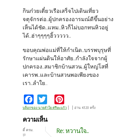
กินก๋วยเตี๋ยวเรือเสร็จไปเดินเที่ยว
จตุจักรต่อ..ผู้ปกครองอารมณ์ดีขึ้นอย่าง
เห็นได้ชัด..แหม..หิวก็ไม่บอกทนหิวอยู่
ได้..ฮ่าๆๆๆๆฮิ้ววววว..
ขอบคุณพ่อแม่ที่ให้กำเนิด..บรรพบุรุษที่
รักษาแผ่นดินให้อาศัย..กำลังใจจากผู้
ปกครอง..สมาชิกบ้านสวน..ผู้ใหญ่โสที่
เคารพ..และบ้านสวนพอเพียงของ
เรา..ลำใย
..
Fa
T
Pi
ce
w
nt
บล็อกของ นายลำใย ศรีษะแก้ว
อ่าน 4320 ครั้ง
b
itt
er
ความเห็น
o
er
es
Re: หวานใจ..
ตี๋ ครม.
10