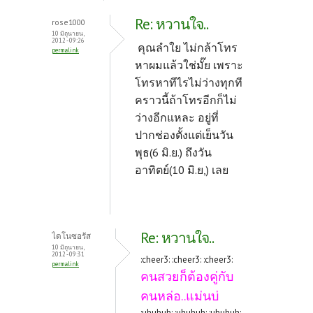
Re: หวานใจ..
rose1000
10 มิถุนายน,
2012 - 09:26
คุณลำใย ไม่กล้าโทร
permalink
หาผมแล้วใช่มั๊ย เพราะ
โทรหาทีไรไม่ว่างทุกที
คราวนี้ถ้าโทรอีกก็ไม่
ว่างอีกแหละ อยู่ที่
ปากช่องตั้งแต่เย็นวัน
พุธ(6 มิ.ย.) ถึงวัน
อาทิตย์(10 มิ.ย,) เลย
Re: หวานใจ..
ไดโนซอรัส
10 มิถุนายน,
2012 - 09:31
:cheer3: :cheer3: :cheer3:
permalink
คนสวยก็ต้องคู่กับ
คนหล่อ..แม่นบ่
:uhuhuh: :uhuhuh: :uhuhuh: