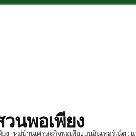
สวนพอเพียง
ยง - หมู่บ้านเศรษฐกิจพอเพียงบนอินเทอร์เน็ต : แ