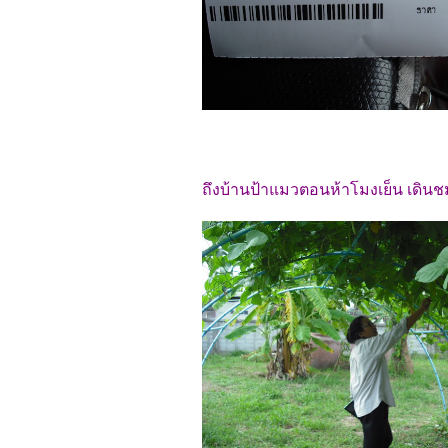
ถึงบ้านป้าแมวตอนห้าโมงเย็น เดิน