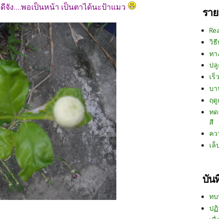
จัง....พอเป็นหน้า เป็นตาได้นะป้าแมว
ราย
Re
วิธ
ทา
ปลู
เร็ว
บา
ฤด
ทด
สี
คว
เล็
บัน
ทบ
ปฏิ