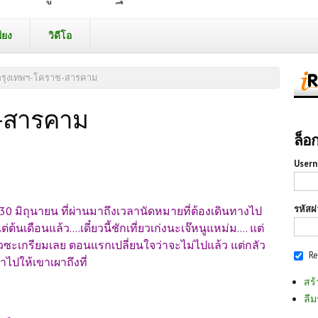
ียง
วิดีโอ
กรุงเทพฯ-โคราช-สารคาม
ช-สารคาม
ล็อ
Usern
รหัสผ
ี่ 30 มิถุนายน ที่ผ่านมาถึงเวลานัดหมายที่ต้องเดินทางไป
้นเดือนแล้ว....เดี๋ยวนี้ชักเที่ยวเก่งนะเจ๊หนูแหม่ม.... แต่
ซะเกรียมเลย ตอนแรกเปลี่ยนใจว่าจะไม่ไปแล้ว แต่กลัว
R
ไปให้เขาเผาถึงที่
สร้
ลืม