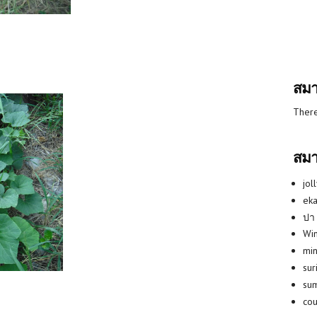
สมา
There
สมา
jol
eka
ปา
Win
min
su
su
co