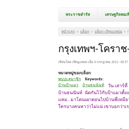
พระราชดำรัส
เศรษฐกิจพอเพ
คุณอยู่ที่นี่
หน้าแรก
»
บล็อก
»
บล็อก เจ๊หนูแหม่ม
»
กรุงเทพฯ-โครา
เขียนโดย
เจ๊หนูแหม่ม
เมื่อ 6 กรกฎาคม, 2012 - 00:37
หมวดหมู่ของบล็อก:
พบปะสมาชิก
Keywords:
บ้านป้าแมว
บ้านธนนันท์
วัน เสาร์ท
บ้านธนนันท์ นัดกันไว้กับป้าแมวตั้งแต่ต
แหม...มาโดนเผาตอนไปบ้านพี่เหมียว
ใครบางคนหาว่าไม่แน่ เขาบอกว่าเรา