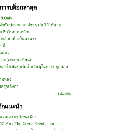
การบล็อกล่าสุด
ad Only
ีทำสับปะรดกวน ง่ายๆ เก็บไว้ได้นาน
งเดินในสวนกล้วย
กกล้วยเพื่อเป็นอาหาร
ๆนี้
นแล้ว
ูกาล(ทดสอบเขียน)
ลองใช้ดินขุยไผ่เป็นวัสดุในการปลูกบอน
ามหลัง
บครุฑลังกา
เพิ่มเติม
ทึกแนะนำ
ทวนเศรษฐกิจพอเพียง
วัติเขียว(The Green Revolution)