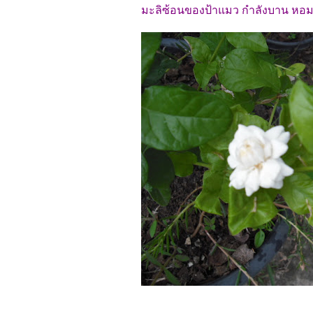
มะลิซ้อนของป้าแมว กำลังบาน หอมดี