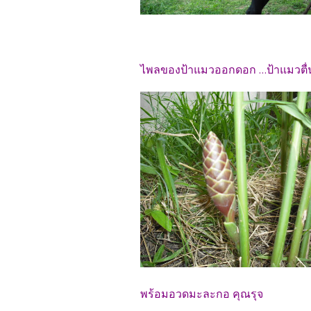
ไพลของป้าแมวออกดอก ...ป้าแมวตื่น
พร้อมอวดมะละกอ คุณรุจ