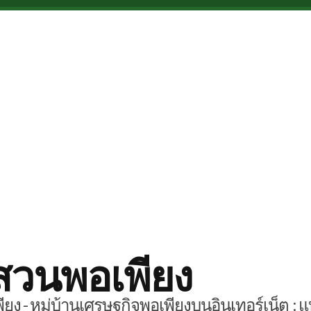
สวนพอเพียง
ยง - หมู่บ้านเศรษฐกิจพอเพียงบนอินเทอร์เน็ต : แ