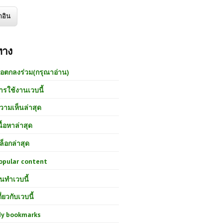
ทาง
้อตกลงร่วม(กรุณาอ่าน)
ารใช้งานเวบนี้
วามเห็นล่าสุด
นื้อหาล่าสุด
ล็อกล่าสุด
opular content
นทำเวบนี้
กี่ยวกับเวบนี้
y bookmarks