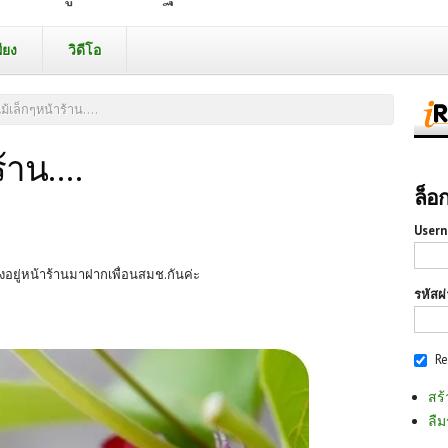
ียง
วิดีโอ
้เล็กๆหน้าร้าน....
าน....
ล็อ
Usern
่งอยู่หน้าร้านมาฝากเพื่อนสมช.กันค่ะ
รหัสผ
R
สร้
ลืม