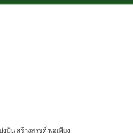
บ่งปัน สร้างสรรค์ พอเพียง