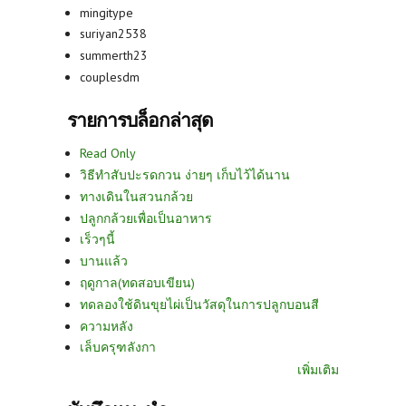
mingitype
suriyan2538
summerth23
couplesdm
รายการบล็อกล่าสุด
Read Only
วิธีทำสับปะรดกวน ง่ายๆ เก็บไว้ได้นาน
ทางเดินในสวนกล้วย
ปลูกกล้วยเพื่อเป็นอาหาร
เร็วๆนี้
บานแล้ว
ฤดูกาล(ทดสอบเขียน)
ทดลองใช้ดินขุยไผ่เป็นวัสดุในการปลูกบอนสี
ความหลัง
เล็บครุฑลังกา
เพิ่มเติม