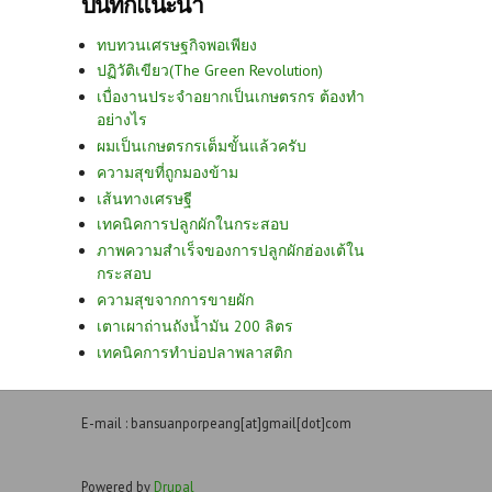
บันทึกแนะนำ
ทบทวนเศรษฐกิจพอเพียง
ปฏิวัติเขียว(The Green Revolution)
เบื่องานประจำอยากเป็นเกษตรกร ต้องทำ
อย่างไร
ผมเป็นเกษตรกรเต็มขั้นแล้วครับ
ความสุขที่ถูกมองข้าม
เส้นทางเศรษฐี
เทคนิคการปลูกผักในกระสอบ
ภาพความสำเร็จของการปลูกผักฮ่องเต้ใน
กระสอบ
ความสุขจากการขายผัก
เตาเผาถ่านถังน้ำมัน 200 ลิตร
เทคนิคการทำบ่อปลาพลาสติก
E-mail : bansuanporpeang[at]gmail[dot]com
Powered by
Drupal