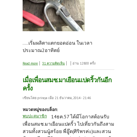
เริ่มผลิตาแตกยอดอ่อน ในเวลา
.....
ประมาณ2อาทิตย์
about น้ำใจกับไอเดีย
Read more
31 ความคิดเห็น
อ่าน 12800 ครั้ง
เมื่อเพื่อนสมช.มาเยือนแปดริ้วกันอีก
ครั้ง
เขียนโดย
priraya
เมื่อ 21 ธันวาคม, 2014 - 21:46
หมวดหมู่ของบล็อก:
พบปะสมาชิก
14ธค.57 ได้มีโอกาสต้อนรับ
เพื่อนสมช.มาเยือนแปดริ้ว ไปเที่ยวกันถึงสาม
สวนทั้งสวนนู๋สร้อย พี่อู๊ด(ศิริพรค่ะ)และสวน