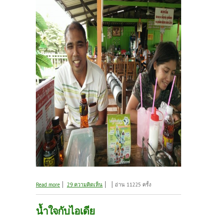
about ผญ.โสธรและน้องสมช.บ้านสวนมาเที่ยวแปดริ้ว
Read more
29 ความคิดเห็น
อ่าน 11225 ครั้ง
น้ำใจกับไอเดีย