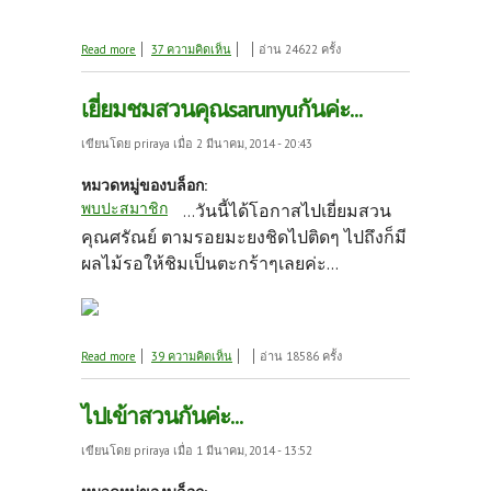
about ลูกอะไรคะ...คนขายเรียกมะนาวหวาน ได้ชื่อ
Read more
37 ความคิดเห็น
อ่าน 24622 ครั้ง
จากน้องตุ้ยแล้วค่ะ มะนาวYemenite citron
เยี่ยมชมสวนคุณsarunyuกันค่ะ...
เขียนโดย
priraya
เมื่อ 2 มีนาคม, 2014 - 20:43
หมวดหมู่ของบล็อก:
พบปะสมาชิก
วันนี้ได้โอกาสไปเยี่ยมสวน
...
คุณศรัณย์ ตามรอยมะยงชิดไปติดๆ ไปถึงก็มี
ผลไม้รอให้ชิมเป็นตะกร้าๆเลยค่ะ...
about เยี่ยมชมสวนคุณsarunyuกันค่ะ...
Read more
39 ความคิดเห็น
อ่าน 18586 ครั้ง
ไปเข้าสวนกันค่ะ...
เขียนโดย
priraya
เมื่อ 1 มีนาคม, 2014 - 13:52