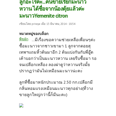
ลูกอะไรคะ...คนขายเรียกมะนาว
หวาน ได้ชื่อจากน้องตุ้ยแล้วค่ะ
มะนาวYemenite citron
เขียนโดย
priraya
เมื่อ 13 มีนาคม, 2014 - 18:54
หมวดหมู่ของบล็อก:
พืชผัก
...มีเรื่องขอความช่วยเหลือเพื่อนๆค่ะ
ซื้อมะนาวจากชาวเขามา 1 ลูกจากดอยสุ
เทพฯแถมหิ้วต้นมาอีก 2 ต้นแบ่งกันกับพี่อู๊ด
เค้าบอกว่าเป็นมะนาวหวาน เลยรีบซื้อมา รอ
จนเปลือกเหลือง ลองผ่าดูว่าหวานจริงมั้ย
ปรากฏว่ามันไม่เหมือนมะนาวน่ะคะ่
ลูกที่ซื้อมาหนักประมาณ 2.50 กก.เปลือกมี
กลิ่นหอมแรงเหมือนมะนาวทุกอย่าง(ที่วาง
ขายลูกใหญ่กว่านี้ก็มีนะคะ)