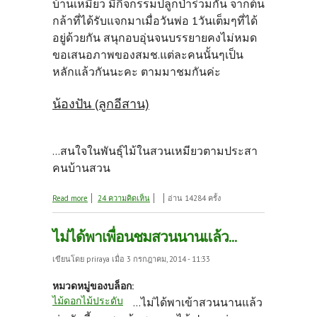
บ้านเหมียว มีกิจกรรมปลูกป่าร่วมกัน จากต้น
กล้าที่ได้รับแจกมาเมื่อวันพ่อ 1วันเต็มๆที่ได้
อยู่ด้วยกัน สนุกอบอุ่นจนบรรยายคงไม่หมด
ขอเสนอภาพของสมช.แต่ละคนนั้นๆเป็น
หลักแล้วกันนะคะ ตามมาชมกันค่ะ
น้องปัน (ลูกอีสาน)
...สนใจในพันธุ์ไม้ในสวนเหมียวตามประสา
คนบ้านสวน
about เมื่อเพื่อนสมช.มาเยือนแปดริ้วกันอีกครั้ง
Read more
24 ความคิดเห็น
อ่าน 14284 ครั้ง
ไม่ได้พาเพื่อนชมสวนนานแล้ว...
เขียนโดย
priraya
เมื่อ 3 กรกฎาคม, 2014 - 11:33
หมวดหมู่ของบล็อก:
ไม้ดอกไม้ประดับ
...ไม่ได้พาเข้าสวนนานแล้ว