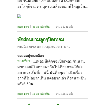
ค่ะ วันนี้เลยพาเข้าชมดอกไม้ ฝนตกบ่อย
อะไรๆก็งามค่ะ บุหรงเหลืองดอกนี้ใหญ่เบิ้ม...
about ไม่ได้พาเพื่อนชมสวนนานแล้ว...
Read more
45 ความคิดเห็น
อ่าน 36041 ครั้ง
พักผ่อนยามลูกๆปิดเทอม
เขียนโดย
priraya
เมื่อ 11 มิถุนายน, 2014 - 10:45
หมวดหมู่ของบล็อก:
ท่องเที่ยว
...เทอมนี้เด็กๆจะปิดเทอมกันนาน
มาก เลยมีโอกาสพากันไปเที่ยวภาคใต้ค่ะ
อยากจะเริ่มที่ภาพนี้ มันคือจุดกำเนิดเรื่อง
ราวที่ไม่อยากเห็น แต่อยากเล่า ถึงสนามบิน
ตรัง8.30น.
about พักผ่อนยามลูกๆปิดเทอม
Read more
36 ความคิดเห็น
อ่าน 16532 ครั้ง