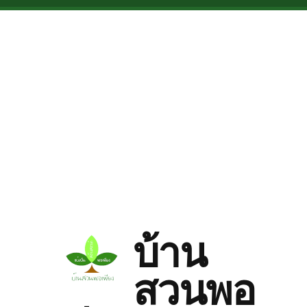
Skip to main content
บ้าน
สวนพอ