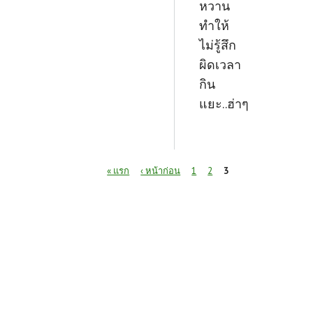
หวาน
ทำให้
ไม่รู้สึก
ผิดเวลา
กิน
แยะ..ฮ่าๆ
หน้า
« แรก
‹ หน้าก่อน
1
2
3