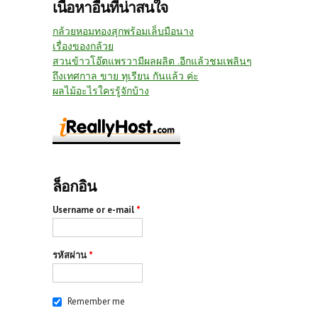
เนื้อหาอื่นที่น่าสนใจ
กล้วยหอมทองสุกพร้อมเล็บมือนาง
เรื่องของกล้วย
สวนข้าวโอ๊ตแพรวามีผลผลิต .อีกแล้วชมเพลินๆ
ถึงเทศกาล ขาย ทุเรียน กันแล้ว ค่ะ
ผลไม้อะไรใครรู้จักบ้าง
ล็อกอิน
Username or e-mail
*
รหัสผ่าน
*
Remember me