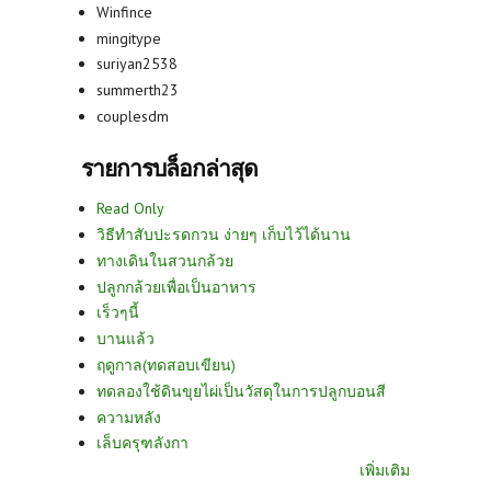
Winfince
mingitype
suriyan2538
summerth23
couplesdm
รายการบล็อกล่าสุด
Read Only
วิธีทำสับปะรดกวน ง่ายๆ เก็บไว้ได้นาน
ทางเดินในสวนกล้วย
ปลูกกล้วยเพื่อเป็นอาหาร
เร็วๆนี้
บานแล้ว
ฤดูกาล(ทดสอบเขียน)
ทดลองใช้ดินขุยไผ่เป็นวัสดุในการปลูกบอนสี
ความหลัง
เล็บครุฑลังกา
เพิ่มเติม