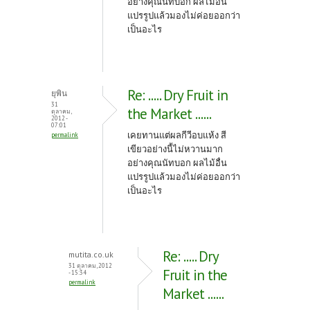
อย่างคุณนัทบอก ผลไม้อื่น
แปรรูปแล้วมองไม่ค่อยออกว่า
เป็นอะไร
Re: ..... Dry Fruit in
ยุพิน
31
the Market ......
ตุลาคม,
2012 -
07:01
เคยทานแต่ผลกีวีอบแห้ง สี
permalink
เขียวอย่างนี้ไม่หวานมาก
อย่างคุณนัทบอก ผลไม้อื่น
แปรรูปแล้วมองไม่ค่อยออกว่า
เป็นอะไร
Re: ..... Dry
mutita.co.uk
31 ตุลาคม, 2012
Fruit in the
- 15:34
permalink
Market ......