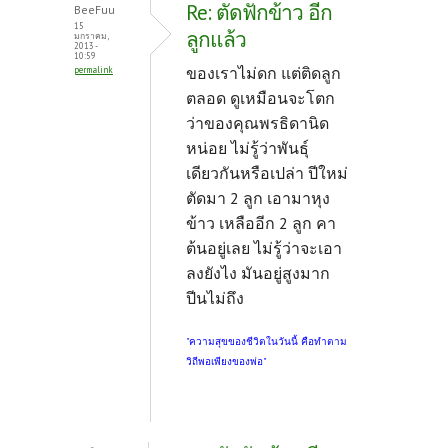
Re: ตัดฟักข้าว อีก
BeeFuu
15
ลูกแล้ว
มกราคม,
2013 -
10:59
ของเราไม่ดก แต่ติดลูก
permalink
ตลอด ดูเหมือนจะโตก
ว่าของคุณพรธิดานิด
หน่อย ไม่รู้ว่าพันธุ์
เดียวกันหรือเปล่า ปีใหม่
ตัดมา 2 ลูก เอามาหุง
ข้าว เหลืออีก 2 ลูก คา
ต้นอยู่เลย ไม่รู้ว่าจะเอา
ลงยังไง มันอยู่สูงมาก
ปีนไม่ถึง
"ความสุขของชีวิตในวันนี้ คือทำตาม
วิถีพอเพียงของพ่อ"