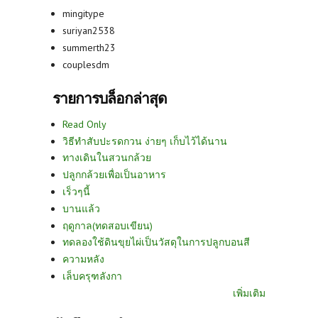
mingitype
suriyan2538
summerth23
couplesdm
รายการบล็อกล่าสุด
Read Only
วิธีทำสับปะรดกวน ง่ายๆ เก็บไว้ได้นาน
ทางเดินในสวนกล้วย
ปลูกกล้วยเพื่อเป็นอาหาร
เร็วๆนี้
บานแล้ว
ฤดูกาล(ทดสอบเขียน)
ทดลองใช้ดินขุยไผ่เป็นวัสดุในการปลูกบอนสี
ความหลัง
เล็บครุฑลังกา
เพิ่มเติม