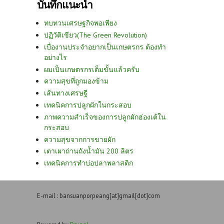
บันทึกแนะนำ
ทบทวนเศรษฐกิจพอเพียง
ปฏิวัติเขียว(The Green Revolution)
เบื่องานประจำอยากเป็นเกษตรกร ต้องทำ
อย่างไร
ผมเป็นเกษตรกรเต็มขั้นแล้วครับ
ความสุขที่ถูกมองข้าม
เส้นทางเศรษฐี
เทคนิคการปลูกผักในกระสอบ
ภาพความสำเร็จของการปลูกผักฮ่องเต้ใน
กระสอบ
ความสุขจากการขายผัก
เตาเผาถ่านถังน้ำมัน 200 ลิตร
เทคนิคการทำบ่อปลาพลาสติก
E-mail : bansuanporpeang[at]gmail[dot]com