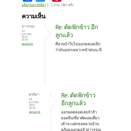
ce
w
nt
บล็อกของ พรธิดา
อ่าน 7907 ครั้ง
b
itt
er
ความเห็น
o
er
es
Re: ตัดฟักข้าว อีก
ย่าวรรณ
o
t
14
ลูกแล้ว
มกราคม,
2013 -
k
19:33
ที่สวนบ้าใบไม่ออกผลเลยนึก
permalink
ว่ามันออกเฉพาะหน้าฝนนะนี่
Re: ตัดฟักข้าว
พรธิดา
14
อีกลูกแล้ว
มกราคม,
2013 -
20:26
ออกผลตลอดเลยจ้าถ้า
permalink
ยอดลีบเหี่ยวตัดเลยเดี่ยว
เค้าจะแตกยอดอวบอ้วน
พร้อมออกผลจ้าย่าวรรณ