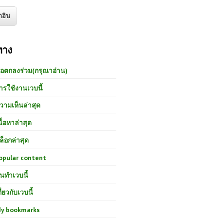
ทาง
้อตกลงร่วม(กรุณาอ่าน)
ารใช้งานเวบนี้
วามเห็นล่าสุด
นื้อหาล่าสุด
ล็อกล่าสุด
opular content
นทำเวบนี้
กี่ยวกับเวบนี้
y bookmarks