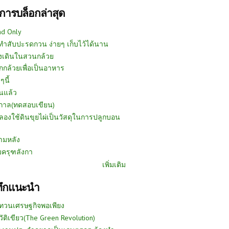
การบล็อกล่าสุด
ad Only
ีทำสับปะรดกวน ง่ายๆ เก็บไว้ได้นาน
งเดินในสวนกล้วย
กกล้วยเพื่อเป็นอาหาร
ๆนี้
นแล้ว
ูกาล(ทดสอบเขียน)
ลองใช้ดินขุยไผ่เป็นวัสดุในการปลูกบอน
ามหลัง
บครุฑลังกา
เพิ่มเติม
ทึกแนะนำ
ทวนเศรษฐกิจพอเพียง
วัติเขียว(The Green Revolution)