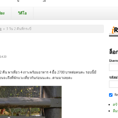
ียง
วิดีโอ
ย
»
3 วัน 2 คืนที่กระบี่
ล็อ
 14:20
Usern
น 2 คืน พาเที่ยว 4 เกาะพร้อมอาหาร 4 มื้อ 2700 บาทต่อคนคะ รอบนี้มี
รหัสผ
..ก่อนจะถึงที่พักแวะเที่ยวกันก่อนนะคะ..ตามมาเลยคะ
R
สร้
ลืม