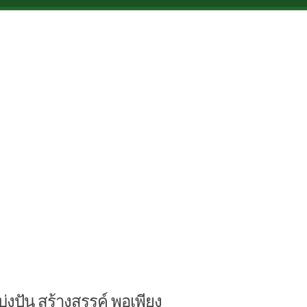
บ่งปัน สร้างสรรค์ พอเพียง