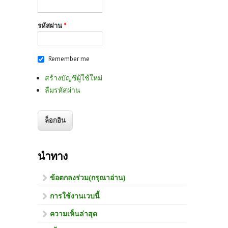
รหัสผ่าน
*
Remember me
สร้างบัญชีผู้ใช้ใหม่
ลืมรหัสผ่าน
นำทาง
ข้อตกลงร่วม(กรุณาอ่าน)
การใช้งานเวบนี้
ความเห็นล่าสุด