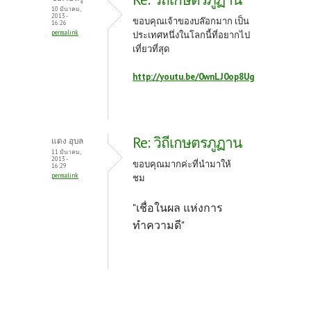
10 มีนาคม,
2013 -
ขอบคุณเจ้าของบล๊อกมาก เป็น
16:26
permalink
ประเทศหนึ่งในโลกนี้ที่อยากไป
เที่ยวที่สุด
http://youtu.be/0wnLJ0op8Ug
Re: วิถีเกษตรภูฏาน
แดง อุบล
11 มีนาคม,
2013 -
ขอบคุณมากค่ะที่นำมาให้
16:29
permalink
ชม
"เชื่อในผล แห่งการ
ทำความดี"