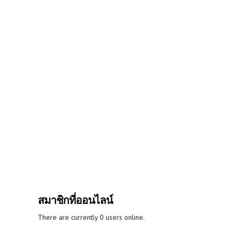
สมาชิกที่ออนไลน์
There are currently 0 users online.