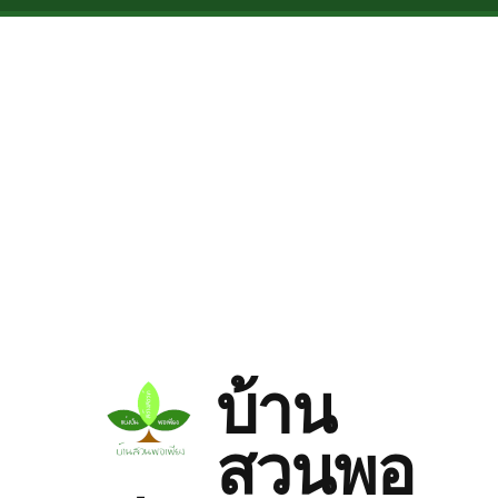
Skip to main content
บ้าน
สวนพอ