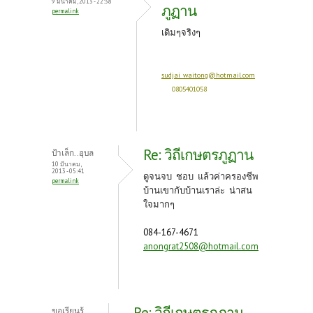
9 มีนาคม, 2013 - 22:38
ภูฏาน
permalink
เดิมๆจริงๆ
sudjai_waitong@hotmail.com
0805401058
Re: วิถีเกษตรภูฏาน
ป้าเล็ก..อุบล
10 มีนาคม,
2013 - 05:41
ดูจนจบ ชอบ แล้วค่าครองชีพ
permalink
บ้านเขากับบ้านเราล่ะ น่าสน
ใจมากๆ
084-167-4671
anongrat2508@hotmail.com
Re: วิถีเกษตรภูฏาน
ขอเรียนรู้