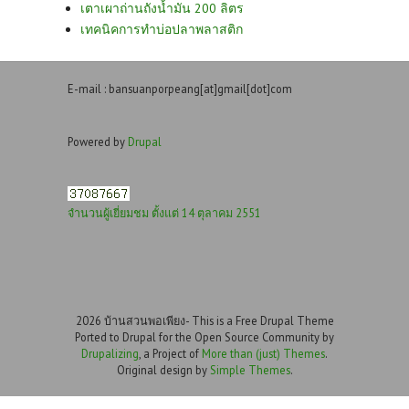
เตาเผาถ่านถังน้ำมัน 200 ลิตร
เทคนิคการทำบ่อปลาพลาสติก
E-mail : bansuanporpeang[at]gmail[dot]com
Powered by
Drupal
จำนวนผู้เยี่ยมชม ตั้งแต่ 14 ตุลาคม 2551
2026 บ้านสวนพอเพียง- This is a Free Drupal Theme
Ported to Drupal for the Open Source Community by
Drupalizing
, a Project of
More than (just) Themes
.
Original design by
Simple Themes
.