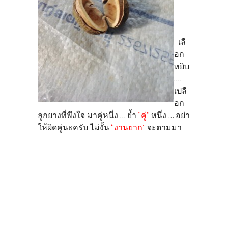
เลื
อก
หยิบ
....
เปลื
อก
ลูกยางที่พึงใจ มาคู่หนึ่ง ... ย้ำ
“คู่”
หนึ่ง ... อย่า
ให้ผิดคู่นะครับ ไม่งั้น
“งานยาก”
จะตามมา