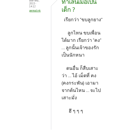
ทำเล่นเมื่อเป็น
สิงหาคม,
2013 -
14:12
เด็ก ?
permalink
เรียกว่า "ขบลูกยาง"
ลูกไหน ขบเพื่อน
ได้มาก เรืยกว่า "คง"
... ลูกนั้นเจ้าของรัก
เป็นนักหนา
ดนอื่น ก็สืบเสาะ
ว่า ... ไอ้ เม็ดที่ คง
(คงกระพัน) เอามา
จากต้นไหน ... จะไป
เสาะมั่ง
ฮึ ๆ ๆ ๆ