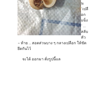
น
“เปลื
อก
แข็ง
” ...
สลับ
หัว
– ท้าย ... สอดส่วนบาง ๆ กลางเปลือก ให้ขัด
ยึดกันไว้
จะได้ ออกมา ดั่งรูปนี้แล