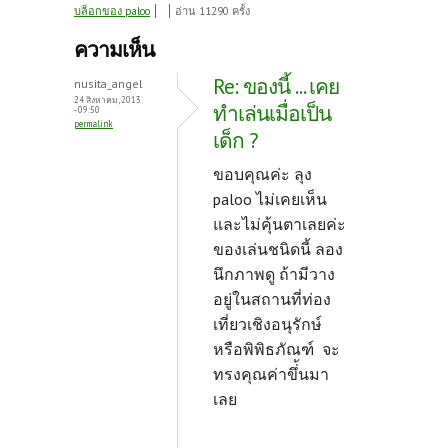
ce
w
nt
บล็อกของ paloo
อ่าน 11290 ครั้ง
b
itt
er
ความเห็น
o
er
es
Re: ของนี้ ... เคย
nusita_angel
o
t
24 สิงหาคม, 2013
ทำเล่นเมื่อเป็น
- 09:50
permalink
k
เด็ก ?
ขอบคุณค่ะ ลุง
paloo ไม่เคยเห็น
และไม่คุ้นตาเลยค่ะ
ของเล่นชนิดนี้ ลอง
นึกภาพดู ถ้ามีวาง
อยู่ในสถานที่ท่อง
เที่ยวเชิงอนุรักษ์
หรือพิพิธภัณฑ์ จะ
ทรงคุณค่าขึ่้นมา
เลย