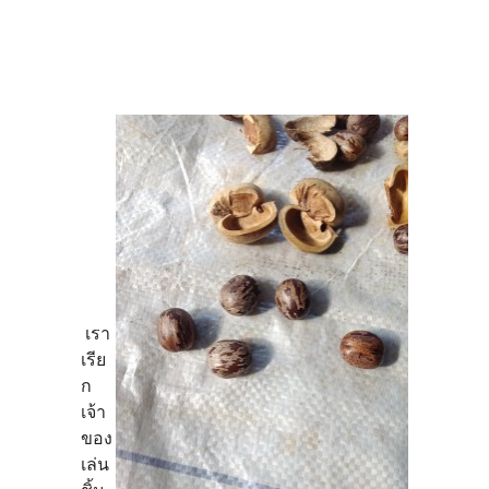
เรา
เรีย
ก
เจ้า
ของ
เล่น