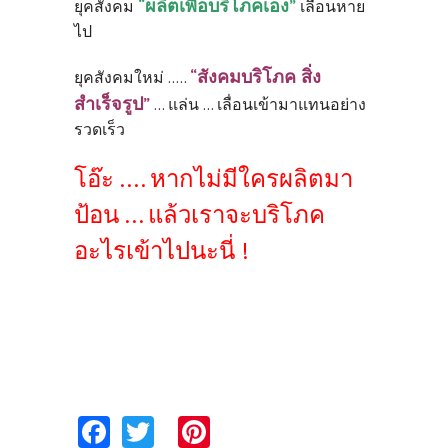
“ผลิตเพื่อบริโภคเอง”
ยุคสังคม
เลือนหาย
ไป
“สังคมบริโภค สิ่ง
ยุคสังคมใหม่ .....
สำเร็จรูป”
... แล่น ... เลื่อนเข้ามาแทนอย่าง
รวดเร็ว
โอ๊ะ .... หากไม่มีใครผลิตมา
ป้อน ... แล้วเราจะบริโภค
อะไรเข้าไปนะนี่ !
Fa
T
Pi