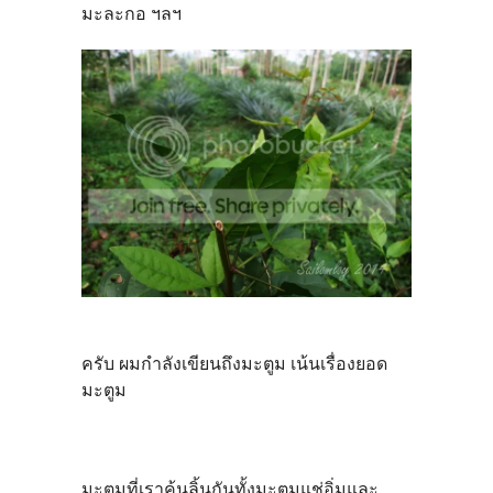
มะละกอ ฯลฯ
ครับ ผมกำลังเขียนถึงมะตูม เน้นเรื่องยอด
มะตูม
มะตูมที่เราคุ้นลิ้นกันทั้งมะตูมแช่อิ่มและ