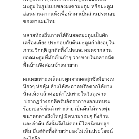
มะตูมในรูปแบบของผงชามะตูม หรือมะตูม
อ่อนฝานตากแห้งเพื่อนำมาเป็นส่วนประกอบ
ของยาแผนไทย
หลายท้องถิ่นภาคใต้กินยอดมะตูมเป็นผัก
เครื่องเคียง ประกอบกับต้นมะตูมกำลังอยู่ใน
ภาวะวิกฤติ ถูกตัดทิ้งไปจนจะหมดจากสวน
ยอดมะตูมที่มัดเป็นกำๆ วางขายในตลาดนัด
พื้นบ้านจึงค่อนข้างหายาก
ผมเคยเพาะเมล็ดมะตูมจากผลสุกซึ่งมียางเห
นียวๆ ห่อหุ้ม ล้างให้สะอาดหรือตากให้ยาง
นั่นแห้ง แล้วค่อยนำไปเพาะในวัสดุเพาะ
ปรากฏว่างอกดีครับอัตราการงอกแทบจะ
ร้อยเปอร์เซ็นต์ เพาะง่าย เป็นต้นไม้ทรงพุ่ม
ขนาดกลางถึงใหญ่ มีหนามรอบๆ กิ่งก้าน
และลำต้น ดังนั้นจึงไม่ค่อยมีใครนิยมปลูก
เพิ่ม มีแต่ตัดทิ้งด้วยว่ามองไม่เห็นประโยชน์
อะไรอีก