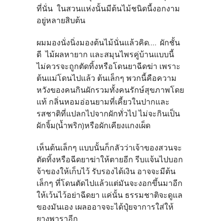
ที่นั่น ในสวนแห่งนั้นมีต้นไม้ชนิดนี้งอกงาม
อยู่หลายสิบต้น
ผมมองนั่งนิ่งมองต้นไม้นั่นแล้วคิด.... ผักชั้น
ดี ไม้ผลหายาก และสมุนไพรคู่บ้านแบบนี้
ไม่ควรจะถูกตัดทิ้งหรือโดนยาฉีดฆ่า เพราะ
ต้นแม่โดนไปแล้ว ต้นเล็กๆ พวกนี้คือความ
หวังของคนกินผักรวมทั้งคนรักษ์สุขภาพโดย
แท้ กลิ่นหอมอ่อนยามที่เคี้ยวในปากและ
รสชาติที่แปลกไปจากผักทั่วไป ไม่จะกินเป็น
ผักจิ้ม(น้ำพริก)หรือผักเคียงแกงเผ็ด
เห็นต้นเล็กๆ แบบนั้นก็กลัวว่าเจ้าของสวนจะ
ตัดทิ้งหรือฉีดยาฆ่าให้ตายอีก รีบแจ้นไปบอก
จ้าของให้เก็บไว้ รับรองได้เงิน อาจจะมีต้น
เล็กๆ ที่โดนตัดไปแล้วแต่มันจะงอกขึ้นมาอีก
ให้เว้นไว้อย่าฉีดยา แค่นั้น ธรรมชาติจะดูแล
ของมันเอง เผลออาจจะได้ปุ๋ยจาการใส่ให้
ยางพาราอีก