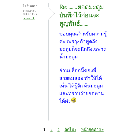
Re: ....... ยอดมะตูม
ไอรินลดา
14 มกราคม,
บันทึกไว้ก่อนจะ
2014 - 11:03
permalink
สูญพันธ์........
ขอบคุณสำหรับความรู้
ค่ะ เพราุะถ้าพูดถึง
มะตูมก็จะนึกถึงเฉพาะ
น้ำมะตูม
อ่านบล็อกนี้ของพี่
สายลมลอย ทำใ้ห้ได้
เห็น ได้รู้จัก ต้นมะตูม
และทราบว่ายอดทาน
ได้ค่ะ
หน้า
1
2
3
ถัดไป ›
หน้าสุดท้าย »