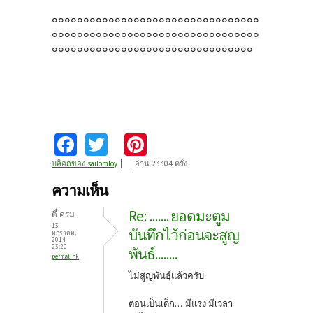
๐๐๐๐๐๐๐๐๐๐๐๐๐๐๐๐๐๐๐๐๐๐๐๐๐๐๐๐๐๐๐๐๐
๐๐๐๐๐๐๐๐๐๐๐๐๐๐๐๐๐๐๐๐๐๐๐๐๐๐๐๐๐๐๐๐๐
๐๐๐๐๐๐๐๐๐๐๐๐๐๐๐๐๐๐๐๐๐๐๐๐๐๐๐๐๐๐๐๐
Fa
T
Pi
ce
w
nt
บล็อกของ sailomloy
อ่าน 23304 ครั้ง
b
itt
er
ความเห็น
o
er
es
Re: ....... ยอดมะตูม
ตี๋ ครม.
o
t
13
บันทึกไว้ก่อนจะสูญ
มกราคม,
2014 -
k
23:20
พันธ์........
permalink
ไม่สูญพันธุ์แล้วครับ
ตอนเป็นเด็ก....มีแรง มีเวลา