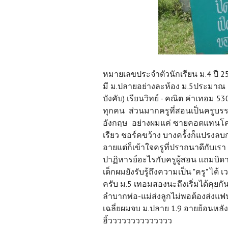
หมายเลขประจำตัวนักเรียน ม.4 ปี 253
มี ม.ปลายอย่างละห้อง ม.5ประมาณ 1
บังคับ) เรียนวิทย์ - คณิต ค่าเทอม 5
ทุกคน ส่วนมากครูที่สอนเป็นครูบร
อังกฤษ อย่างผมแค่ ซายคอตแทนโคเสต
เรียว ชอร์คขว้าง บางคร้้งก็แปรงล
อายแต่ก็เข้าใจครูที่ปราถนาดีกับเรา 
ปาฏิหารย์อะไรกับครูผู้สอน แถมบิ
เด็กผมยังรับรู้ถึงความเป็น "ครู" ได
ครับ ม.5 เทอมสองนะถึงเริ่มได้คุยกัน
ลำบากพ่อ-แม่ส่งลูกไม่พอต้องส่งแฟนข
เฉลี่ยผมจบ ม.ปลาย 1.9 อายย้อนหลั
ฮิ้วววววววววววววว