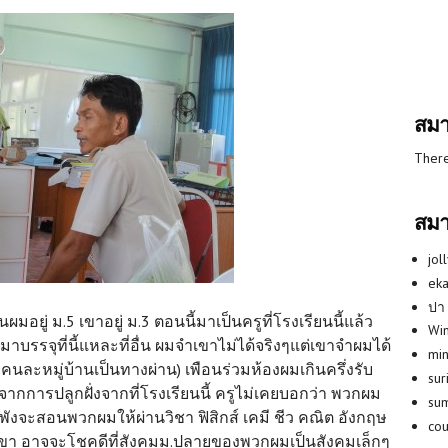
สมา
There
สมา
jol
eka
ปา
นผมอยู่ ม.5 เขาอยู่ ม.3 ตอนนี้มาเป็นครูที่โรงเรียนนี้แล้ว
Win
องมาบรรจุที่นี้แหละที่อื่น ผมจำเขาไม่ได้จริงๆแต่เขาจำผมได้
min
คนละหมู่บ้านเป็นทางผ่าน) เพือนร่วมห้องผมเกินครึ่งรับ
su
ากการปลูกฝั่งจากที่โรงเรียนนี้ ครูไม่เคยบอกว่า พวกผม
su
พังจะสอนพวกผมให้ผ่านวิชา ฟิสิกส์ เคมี ชีว คณิต อังกฤษ
co
เขา อาจจะโชคดีที่สังคมม.ปลายของพวกผมเป็นสังคมเล็กๆ