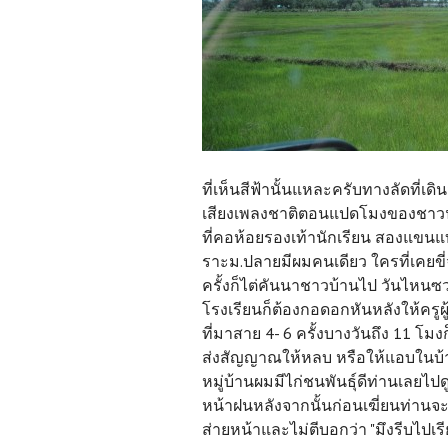
ที่เห็นสีฟ้านั้นแหละครับทางลัดที่
เสียงเพลงชาติตอนแปดโมงของชาวนาท
ที่คอห้อยรองเท้านักเรียน สองแขนแ
ราะม.ปลายมีผมคนเดียว ใครที่เคยขี่
ครั้งก็ไต่คันนาชาวบ้านไป วันไหนซ
โรงเรียนก็ต้องกอดอกหันหลังให้ครูผ
ที่มาสาย 4- 6 ครั้งบางวันถึง 11 โม
ส่งสัญญาณให้หลบ หรือให้แอบในบ้า
หมู่บ้านผมมีไก่ชนพันธุ์ดีท่านเลยไป
หน้าฝนหลังจากนั้นก่อนเฆี่ยนท่านจะ
ส่ายหน้าและไม่ตีบอกว่า "มึงรีบไปเ