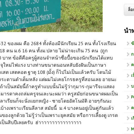
นำ
2 ของผม คือ 2684 ทั้งห้องมีนักเรียน 25 คน ทั้งโรงเรียน
ข
8 คน ม.6 16 คน ทั้งม.ปลาย ไม่น่าจะเกิน 75 คน (ถูก
ก
30 บาท ข้อดีคือครูผู้สอนจำหน้าซื่อบื้อของนักเรียนได้แทบ
รจุใหม่ไฟแรง บางท่านขนาดนอนหลับยังฝันเป็นภาษา
ค
 เสตคอต ฐาตุ 108 (มั้ง) ก็ไปไม่เป็นแล้วครับ โดนไม้
เ
บกระดานดำเต็มหลัง แต่ผมไม่เคยโกรธครูที่สอนเลย อายนะ
บ
ถ้าเป็นสมัยนี้ถ้าครูทำแบบนั้นไม่รู้ว่ากุมาร-กุมารีจะแสดง
ดามารดาคงถล่มครูจนเละนะผมว่า ครูสมัยก่อนขนาดผมเป็น
P
้ เวลาเรียนก็จะนั่งแยกหญิง - ชายโดยอัตโนมัติ อายๆกันนะ
ค
บ้างเพราะเรียนลีลาส สมัยนี้ ม.4 บางคนอยู่เป็นคู่กันแล้ว
องลูกด้วย ไม่รู้ว่าเป็นเพราะยุคสมัย หรือการเลี้ยงดู เกรด
เ
งเป็นสิบปีเลยครับ ฮ่าาาาาาาาาาาาาาาา
M