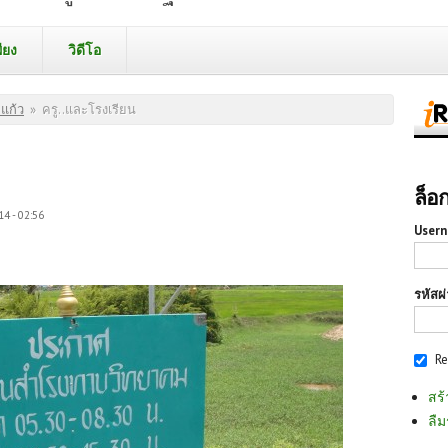
ียง
วิดีโอ
แก้ว
»
ครู..และโรงเรียน
ล็อ
14 - 02:56
Usern
รหัสผ
R
สร้
ลืม