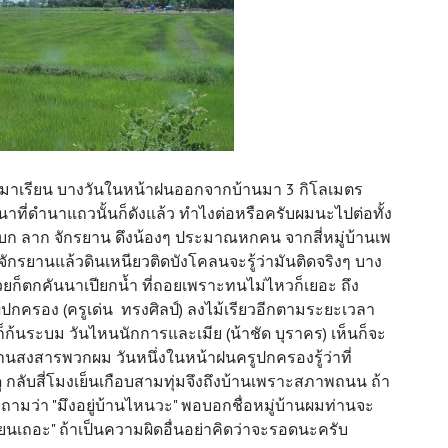
เดินมาเรียน บางวันในหน้าฝนออกจากบ้านมา 3 กิโลเมตร
ี่ดำนาแถวนั้นก็ดังแล้ว ทำไงต่อหรือครับผมนะไปต่อทั้ง
บก ลาก จักรยาน ดึงน้องๆ ประมาณหกคน จากสี่หมู่บ้านเพ
จักรยานแล้วดินเหนียวติดบังโคลนจะรู้ว่ามันติดจริงๆ บาง
วยก็ตกคันนาเปียกน้ำ ที่ถอยเพราะทนไม่ไหวก็เยอะ ถึง
ู้ปกครอง (ครูเด่น ทรงศิลป์) ลงไม้เรียวอีกตามระยะเวลา
งก็ก้นระบม วันไหนนักการและเมีย (น้าชัด บุราคร) เห็นก็จะ
นสงสารพวกผม วันหนึ่งในหน้าฝนครูปกครองรู้ว่าที่
ดู กลับสี่โมงเย็นเกือบสามทุ่มจึงถึงบ้านเพราะสภาพถนน ถ้า
ถามว่า "มึงอยู่บ้านไหนวะ" พอบอกชื่อหมู่บ้านผมท่านจะ
รียนเถอะ" ถ้าเป็นความผิดอื่นอย่าคิดว่าจะรอดนะครับ