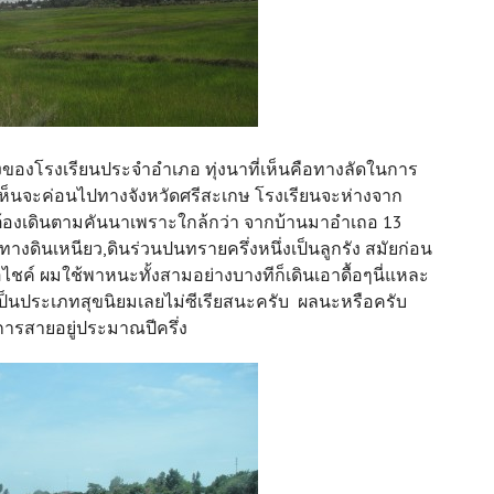
่ตั้งของโรงเรียนประจำอำเภอ ทุ่งนาที่เห็นคือทางลัดในการ
ห็นจะค่อนไปทางจังหวัดศรีสะเกษ โรงเรียนจะห่างจาก
้องเดินตามคันนาเพราะใกล้กว่า จากบ้านมาอำเถอ 13
ทางดินเหนียว,ดินร่วนปนทรายครึ่งหนึ่งเป็นลูกรัง สมัยก่อน
ไชค์ ผมใช้พาหนะทั้งสามอย่างบางทีก็เดินเอาดื้อๆนี่แหละ
ป็นประเภทสุขนิยมเลยไม่ซีเรียสนะครับ ผลนะหรือครับ
าการสายอยู่ประมาณปีครึ่ง