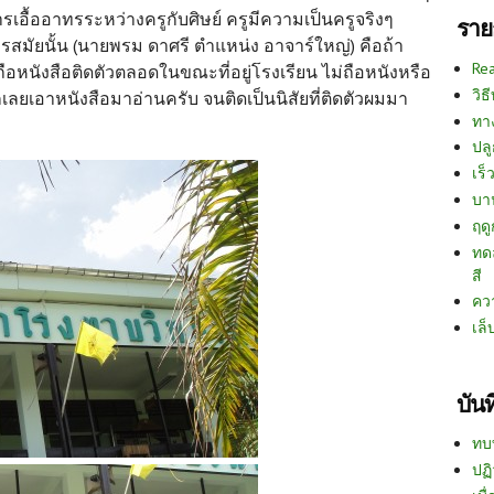
ารเอื้ออาทรระหว่างครูกับศิษย์ ครูมีความเป็นครูจริงๆ
ราย
รสมัยนั้น (นายพรม ดาศรี ตำแหน่ง อาจาร์ใหญ่) คือถ้า
Re
ือหนังสือติดตัวตลอดในขณะที่อยู่โรงเรียน ไม่ถือหนังหรือ
วิธ
ก็เลยเอาหนังสือมาอ่านครับ จนติดเป็นนิสัยที่ติดตัวผมมา
ทา
ปลู
เร็ว
บา
ฤด
ทด
สี
คว
เล็
บัน
ทบ
ปฏิ