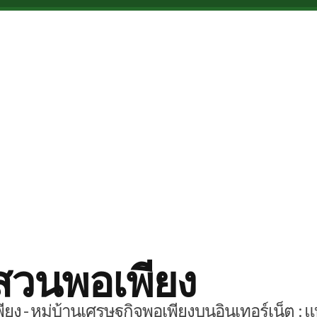
สวนพอเพียง
ยง - หมู่บ้านเศรษฐกิจพอเพียงบนอินเทอร์เน็ต : แ