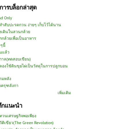
การบล็อกล่าสุด
ad Only
ีทำสับปะรดกวน ง่ายๆ เก็บไว้ได้นาน
งเดินในสวนกล้วย
กกล้วยเพื่อเป็นอาหาร
ๆนี้
นแล้ว
ูกาล(ทดสอบเขียน)
ลองใช้ดินขุยไผ่เป็นวัสดุในการปลูกบอน
ามหลัง
บครุฑลังกา
เพิ่มเติม
ทึกแนะนำ
ทวนเศรษฐกิจพอเพียง
วัติเขียว(The Green Revolution)