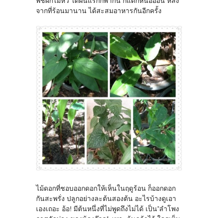
พืชผักไม้หัว ได้ฝนแรกก็พากัน ก็แตกหน่ออ่อน หลัง
จากที่ร้อนมานาน ได้สะสมอาหารกันอีกครั้ง
ไม้ดอกที่ชอบออกดอกให้เห็นในฤดูร้อน ก็ออกดอก
กันสะพรั่ง ปลูกอย่างละต้นสองต้น อะไรบ้างดูเอา
เองเถอะ อ้อ! มีต้นหนึ่งที่ไม่พูดถึงไม่ได้ เป็น"ลำโพง