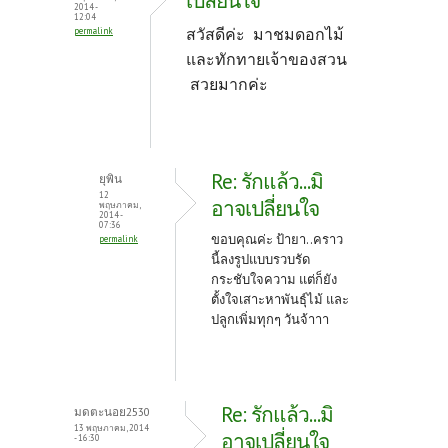
เปลี่ยนใจ
2014 -
12:04
สวัสดีค่ะ มาชมดอกไม้
permalink
และทักทายเจ้าของสวน
สวยมากค่ะ
Re: รักแล้ว...มิ
ยุพิน
12
อาจเปลี่ยนใจ
พฤษภาคม,
2014 -
07:36
ขอบคุณค่ะ ป้ายา..คราว
permalink
นี้ลงรูปแบบรวบรัด
กระชับใจความ แต่ก็ยัง
ตั้งใจเสาะหาพันธุ์ไม้ และ
ปลูกเพิ่มทุกๆ วันจ้าาา
Re: รักแล้ว...มิ
มดตะนอย2530
13 พฤษภาคม, 2014
อาจเปลี่ยนใจ
- 16:30