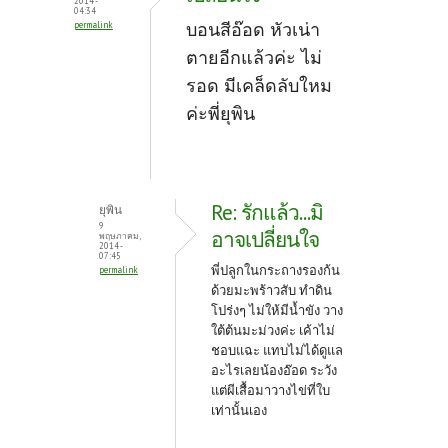
2014 -
04:34
บอนสีอ๊อด หัวเน่า
permalink
ตายอีกแล้วค่ะ ไม่
รอด มีเคล็ดลับใหม
ค่ะพี่ยุพิน
Re: รักแล้ว...มิ
ยุพิน
9
อาจเปลี่ยนใจ
พฤษภาคม,
2014 -
07:45
พี่ปลูกในกระถางรองก้น
permalink
ด้วยมะพร้าวสับ ทำดิน
โปร่งๆ ไม่ให้มีน้ำขัง วาง
ใต้ต้นมะม่วงค่ะ เค้าไม่
ชอบแฉะ แทบไม่ได้ดูแล
อะไรเลยน้องอ๊อด ระวัง
แต่ผีเสื้อมาวางไข่ที่ใบ
เท่านั้นเอง