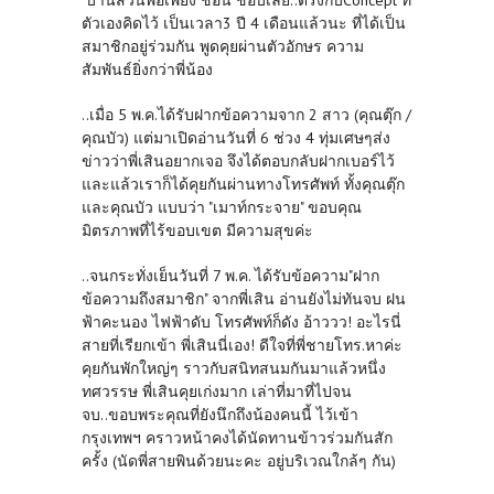
"บ้านสวนพอเพียง"ชื่อนี้ ชอบเลย..ตรงกับConcept ที่
ตัวเองคิดไว้ เป็นเวลา3 ปี 4 เดือนแล้วนะ ที่ได้เป็น
สมาชิกอยู่ร่วมกัน พูดคุยผ่านตัวอักษร ความ
สัมพันธ์ยิ่งกว่าพี่น้อง
..เมื่อ 5 พ.ค.ได้รับฝากข้อความจาก 2 สาว (คุณตุ๊ก /
คุณบัว) แต่มาเปิดอ่านวันที่ 6 ช่วง 4 ทุ่มเศษๆส่ง
ข่าวว่าพี่เสินอยากเจอ จึงได้ตอบกลับฝากเบอร์ไว้
และแล้วเราก็ได้คุยกันผ่านทางโทรศัพท์ ทั้งคุณตุ๊ก
และคุณบัว แบบว่า "เมาท์กระจาย" ขอบคุณ
มิตรภาพที่ไร้ขอบเขต มีความสุขค่ะ
..จนกระทั่งเย็นวันที่ 7 พ.ค. ได้รับข้อความ"ฝาก
ข้อความถึงสมาชิก" จากพี่เสิน อ่านยังไม่ทันจบ ฝน
ฟ้าคะนอง ไฟฟ้าดับ โทรศัพท์ก็ดัง อ้าววว! อะไรนี่
สายที่เรียกเข้า พี่เสินนี่เอง! ดีใจที่พี่ชายโทร.หาค่ะ
คุยกันพักใหญ่ๆ ราวกับสนิทสนมกันมาแล้วหนึ่ง
ทศวรรษ พี่เสินคุยเก่งมาก เล่าที่มาที่ไปจน
จบ..ขอบพระคุณที่ยังนึกถึงน้องคนนี้ ไว้เข้า
กรุงเทพฯ คราวหน้าคงได้นัดทานข้าวร่วมกันสัก
ครั้ง (นัดพี่สายพินด้วยนะคะ อยู่บริเวณใกล้ๆ กัน)