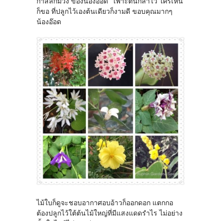
กาสลักม่วง ของน้องอ๊อด" เพาะต้นกล้าไว้ ใครเห็น
ก็ขอ ที่ปลูกไว้เองต้นเดียวก็งามดี ขอบคุณมากๆ
น้องอ๊อด
ไม้ใบก็ดูจะชอบอากาศอบอ้าวก็ออกดอก แตกกอ
ต้องปลูกไว้ใต้ต้นไม้ใหญ่ที่มีแสงแดดรำไร ไม่อย่าง