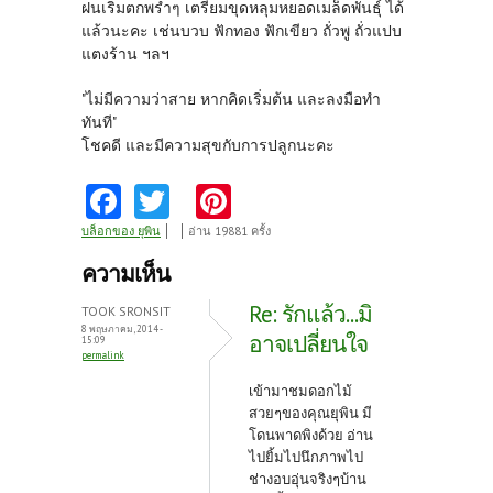
ฝนเริ่มตกพรำๆ เตรียมขุดหลุมหยอดเมล็ดพันธุ์ ได้
แล้วนะคะ เช่นบวบ ฟักทอง ฟักเขียว ถั่วพู ถั่วแปบ
แตงร้าน ฯลฯ
"ไม่มีความว่าสาย หากคิดเริ่มต้น และลงมือทำ
ทันที"
โชคดี และมีความสุขกับการปลูกนะคะ
Fa
T
Pi
ce
w
nt
บล็อกของ ยุพิน
อ่าน 19881 ครั้ง
b
itt
er
ความเห็น
o
er
es
Re: รักแล้ว...มิ
TOOK SRONSIT
o
t
8 พฤษภาคม, 2014 -
อาจเปลี่ยนใจ
15:09
permalink
k
เข้ามาชมดอกไม้
สวยๆของคุณยุพิน มี
โดนพาดพิงด้วย อ่าน
ไปยิ้มไปนึกภาพไป
ช่างอบอุ่นจริงๆบ้าน