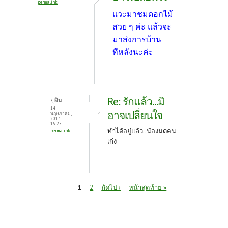
permalink
แวะมาชมดอกไม้
สวย ๆ ค่ะ แล้วจะ
มาส่งการบ้าน
ทีหลังนะค่ะ
Re: รักแล้ว...มิ
ยุพิน
14
อาจเปลี่ยนใจ
พฤษภาคม,
2014 -
16:25
ทำได้อยู่แล้ว..น้องมดคน
permalink
เก่ง
หน้า
1
2
ถัดไป ›
หน้าสุดท้าย »