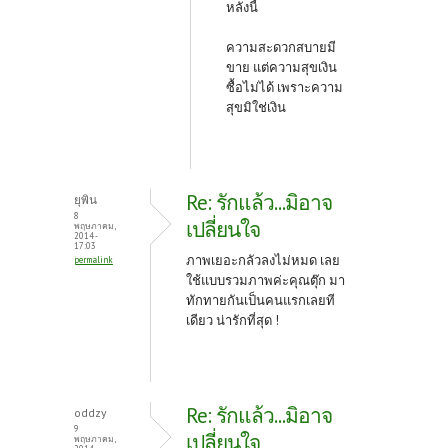
หลังนี้
ความสะดวกสบายมี
ขาย แต่ความสุขเงิน
ซื้อไม่ได้ เพราะความ
สุขมิใช่เงิน
Re: รักแล้ว...มิอาจ
ยุพิน
8
เปลี่ยนใจ
พฤษภาคม,
2014 -
17:03
ภาพเยอะกลัวลงไม่หมด เลย
permalink
ใช้แบบรวมภาพค่ะคุณตุ๊ก มา
ทักทายกันเป็นคนแรกเลยที
เดียว น่ารักที่สุด !
Re: รักแล้ว...มิอาจ
oddzy
9
เปลี่ยนใจ
พฤษภาคม,