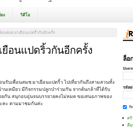
ียง
วิดีโอ
เพื่อนสมช.มาเยือนแปดริ้วกันอีกครั้ง
เยือนแปดริ้วกันอีกครั้ง
ล็อ
Usern
นรับเพื่อนสมช.มาเยือนแปดริ้ว ไปเที่ยวกันถึงสามสวนทั้ง
รหัสผ
นบ้านเหมียว มีกิจกรรมปลูกป่าร่วมกัน จากต้นกล้าที่ได้รับ
อยู่ด้วยกัน สนุกอบอุ่นจนบรรยายคงไม่หมด ขอเสนอภาพของ
นนะคะ ตามมาชมกันค่ะ
R
สร้
ลืม