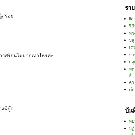
ราย
ู๋สร้อย
Re
วิธ
ทา
ปลู
เร็ว
บา
กาศร้อนไม่มากเท่าไหร่ค่ะ
ฤด
ทด
สี
คว
เล็
พี่อู๊ด
บัน
ทบ
ปฏิ