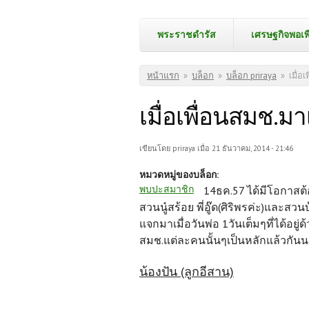
พระราชดำรัส
เศรษฐกิจพอเพ
คุณอยู่ที่นี่
หน้าแรก
»
บล็อก
»
บล็อก priraya
»
เมื่อ
เมื่อเพื่อนสมช.มา
เขียนโดย
priraya
เมื่อ 21 ธันวาคม, 2014 - 21:46
หมวดหมู่ของบล็อก:
พบปะสมาชิก
14ธค.57 ได้มีโอกาสต้อ
สวนนู๋สร้อย พี่อู๊ด(ศิริพรค่ะ)และสว
แจกมาเมื่อวันพ่อ 1วันเต็มๆที่ได้
สมช.แต่ละคนนั้นๆเป็นหลักแล้วกั
น้องปัน (ลูกอีสาน)