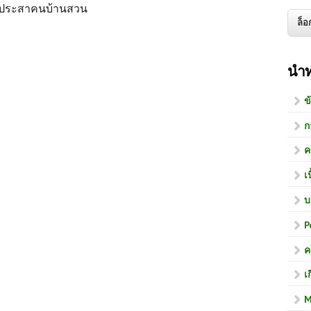
ามประสาคนบ้านสวน
นำ
ข
ก
ค
เ
บ
P
ค
เ
M