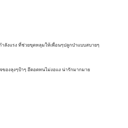
็นกำลังแรง ที่ช่วยขุดหลุมให้เพื่อนๆปลูกป่าแบบสบายๆ
ัญใจของลุงๆป้าๆ อึดอดทนไม่งอแง น่ารักมากมาย