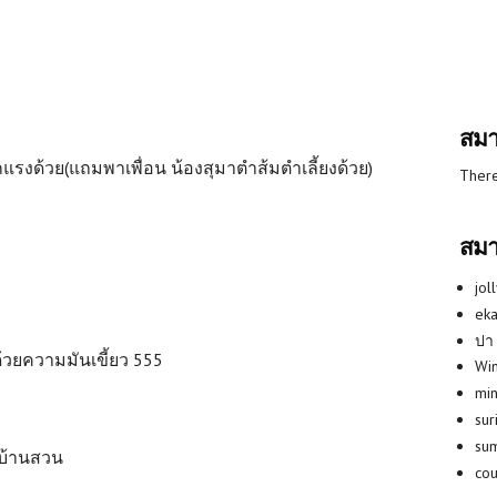
สมา
กแรงด้วย(แถมพาเพื่อน น้องสุมาตำส้มตำเลี้ยงด้วย)
There
สมา
jol
eka
ปา
้ยงด้วยความมันเขี้ยว 555
Win
min
su
su
นบ้านสวน
co