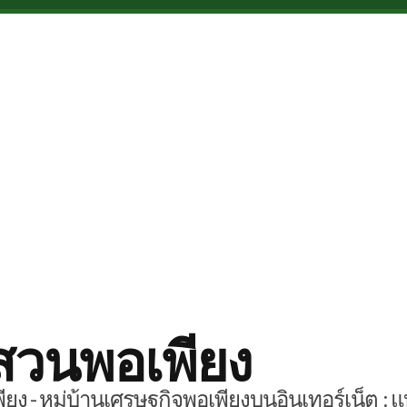
สวนพอเพียง
ยง - หมู่บ้านเศรษฐกิจพอเพียงบนอินเทอร์เน็ต : แ