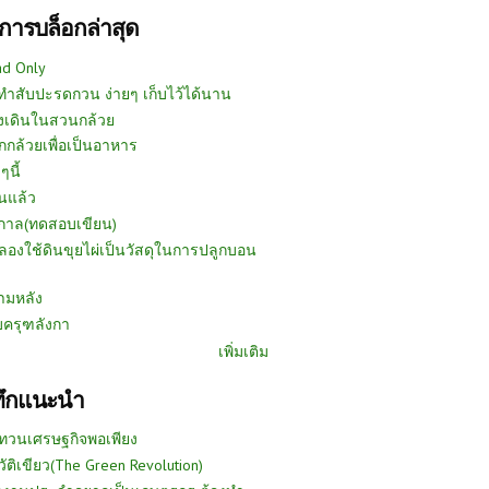
การบล็อกล่าสุด
ad Only
ีทำสับปะรดกวน ง่ายๆ เก็บไว้ได้นาน
งเดินในสวนกล้วย
กกล้วยเพื่อเป็นอาหาร
ๆนี้
นแล้ว
ูกาล(ทดสอบเขียน)
ลองใช้ดินขุยไผ่เป็นวัสดุในการปลูกบอน
ามหลัง
บครุฑลังกา
เพิ่มเติม
ทึกแนะนำ
ทวนเศรษฐกิจพอเพียง
วัติเขียว(The Green Revolution)