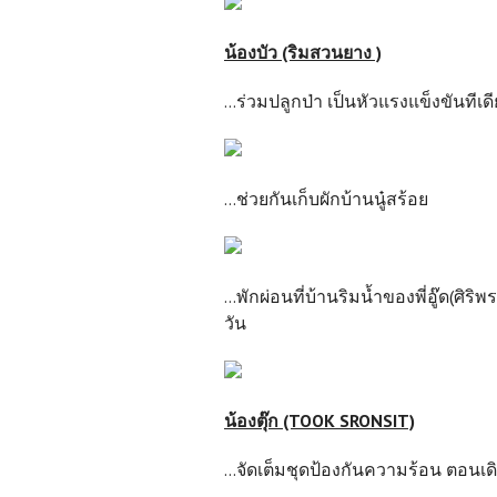
น้องบัว (ริมสวนยาง )
...ร่วมปลูกป่า เป็นหัวแรงแข็งขันทีเด
...ช่วยกันเก็บผักบ้านนู๋สร้อย
...พักผ่อนที่บ้านริมน้ำของพี่อู๊ด(ศ
วัน
น้องตุ๊ก (TOOK SRONSIT)
...จัดเต็มชุดป้องกันความร้อน ตอน