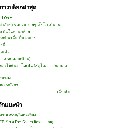
การบล็อกล่าสุด
ad Only
ีทำสับปะรดกวน ง่ายๆ เก็บไว้ได้นาน
งเดินในสวนกล้วย
กกล้วยเพื่อเป็นอาหาร
ๆนี้
นแล้ว
ูกาล(ทดสอบเขียน)
ลองใช้ดินขุยไผ่เป็นวัสดุในการปลูกบอน
ามหลัง
บครุฑลังกา
เพิ่มเติม
ทึกแนะนำ
ทวนเศรษฐกิจพอเพียง
วัติเขียว(The Green Revolution)