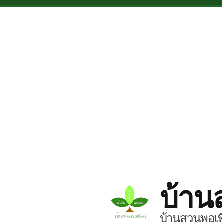
Skip to main content
บ้าน
บ้านสวนพอเพี