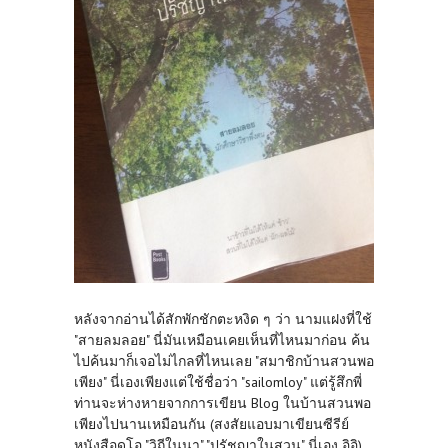
หลังจากอ่านได้สักพักชักตะหงิด ๆ ว่า นามแฝงที่ใช้
"สายลมลอย" นี่มันเหมือนเคยเห็นที่ไหนมาก่อน ค้น
ไปค้นมาก็เจอไม่ไกลที่ไหนเลย "สมาชิกบ้านสวนพอ
เพียง" นี่เองเพียงแต่ใช้ชื่อว่า "sailomloy" แต่รู้สึกพี่
ท่านจะห่างหายจากการเขียน Blog ในบ้านสวนพอ
เพียงไปนานเหมือนกัน (สงสัยแอบมาเขียนซีรีย์
หนังสือดูโอ "วิถีในนา" "ปรัชญาในสวน" นี่เอง อิอิ)