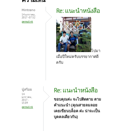
o
er
es
Re: แนะนำหนังสือ
Mintrano
o
t
14 มกราคม,
2017 - 07:52
permalink
k
ไปมา
เมื่อปีใหม่ครับบรรยากาศดี
ครับ
Re: แนะนำหนังสือ
นู๋สร้อย
14
มกราคม,
ขอบคุณค่ะ จะไปติดตาม ตาม
2017 -
15:09
คำแนะนำ (คุณสายลมลอย
permalink
เคยเขียนบล็อค ค่ะ น่าจะเป็น
บุคคลเดียวกัน)