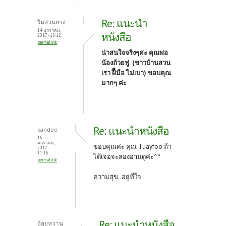
Re: แนะนำ
ริมสวนยาง
14 มกราคม,
หนังสือ
2017 - 15:12
permalink
น่าสนใจจริงๆค่ะ คุณพ่อ
น้องถ้วยฟู (ชาวบ้านสวน
เรา ฝีืมือ ไม่เบา) ขอบคุณ
มากๆ ค่ะ
Re: แนะนำหนังสือ
kandee
16
มกราคม,
ขอบคุณค่ะ คุณ Tuayfoo ถ้า
2017 -
11:16
ได้เจอจะลองอ่านดูค่ะ^^
permalink
ความสุข..อยู่ที่ใจ
Re: แนะนำหนังสือ
อ้อยหวาน