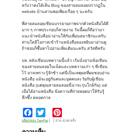
หวังว่าคงได้เห็น Blog ของสายลมลอยปรากฏใน
website บ้านสวนพอเพียงเรื่อย ๆ นะครับ
พี่สายลมลอยเขียนบรรยายภาพจากตัวหนังสือได้ดี
มาก ๆ ภาพประกอบก็สวยงาม วันนี้ผมก็ถือว่ามา
แนะนำหนังสือน่าอ่านให้กับเพื่อนสมาชิกนะครับ
ท่านใดมีโอกาสเข้าร้านหนังสือลองหยิบมาอ่านดู
ถ้าชอบก็ซื้อหาไปอ่านเพิ่มเติมนะครับ สวัสดีครับ
ปล. หลังเขียนบทความนี้แล้ว เริ่มนั่งอ่านข้อเขียน
ของสายลมลอยในเน็ตและบทความเก่า ๆ ที่เขียน
ไว้ อาจเพราะรู้จักช้า แต่นี่เป็นเหตุผลที่ผมชอบอ่าน
หนังสือ แม้จะอยู่กันคนละยุคคนละวัยกับผู้เขียน
หนังสือ (แต่คุณสายลมลอยนี่น่าจะรุ่นใกล้กัน) แต่
เมื่อได้อ่านหนังสือ ข้อความที่ถ่ายทอดมาให้รับรู้
ลึกซึ้ง ตลอดกาล
Fa
T
Pi
ce
w
nt
บล็อกของ TuayFoo
อ่าน 6246 ครั้ง
b
itt
er
ความเห็น