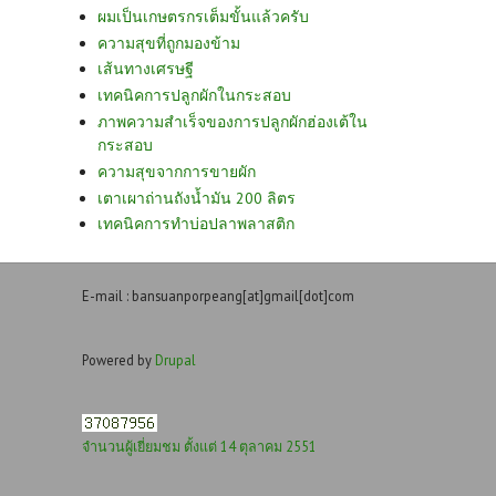
ผมเป็นเกษตรกรเต็มขั้นแล้วครับ
ความสุขที่ถูกมองข้าม
เส้นทางเศรษฐี
เทคนิคการปลูกผักในกระสอบ
ภาพความสำเร็จของการปลูกผักฮ่องเต้ใน
กระสอบ
ความสุขจากการขายผัก
เตาเผาถ่านถังน้ำมัน 200 ลิตร
เทคนิคการทำบ่อปลาพลาสติก
E-mail : bansuanporpeang[at]gmail[dot]com
Powered by
Drupal
จำนวนผู้เยี่ยมชม ตั้งแต่ 14 ตุลาคม 2551