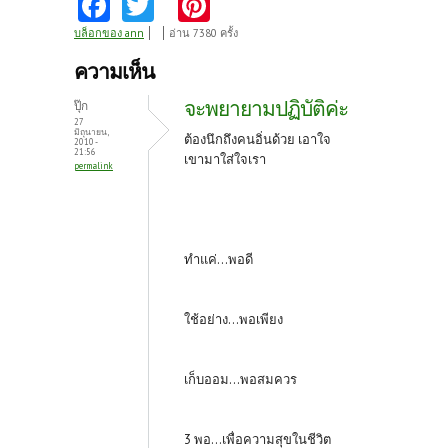
Fa
T
Pi
ce
w
nt
บล็อกของ ann
อ่าน 7380 ครั้ง
b
itt
er
ความเห็น
o
er
es
จะพยายามปฏิบัติค่ะ
ปุ๊ก
o
t
27
มิถุนายน,
ต้องนึกถึงคนอิ่นด้วย เอาใจ
2010 -
k
21:56
เขามาใส่ใจเรา
permalink
ทำแค่...พอดี
ใช้อย่าง...พอเพียง
เก็บออม...พอสมควร
3 พอ...เพื่อความสุขในชีวิต