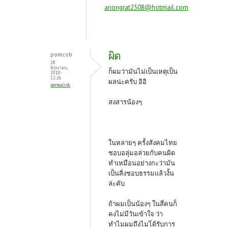
anongrat2508@hotmail.com
ผิด
pomcob
28
มิถุนายน,
ก็ผมว่ามันไม่เป็นเหตุเป็น
2010 -
12:26
ผลน่ะครับ อิอิ
permalink
สงสารน้องๆ
ในหลายๆ ครั้งสังคมไทย
ชอบอลุ่มอล่วยกับคนผิด
ทำเหมือนอย่างกะว่ามัน
เป็นสิ่งชอบธรรมแล้วงั้น
ล่ะคับ
ถ้าผมเป็นน้องๆ ในสี่คนก็
คงไม่มีวันเข้าใจ ว่า
ทำไมผมถึงไมไ่ด้รับการ