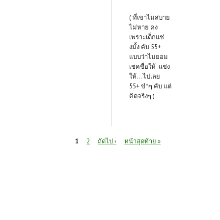
( ที่เขาไม่สบาย
ไม่หาย คง
เพราะเด็กแช่
งมั้ง คับ 55+
แบบว่าไม่ยอม
เชคชื่อให้ แช่ง
ให้... ไปเลย
55+ ขำๆ คับ แต่
คิดจริงๆ )
หน้า
1
2
ถัดไป ›
หน้าสุดท้าย »