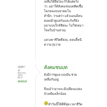
เหลือให้ยึดโยง ก็ได้แต่หวัง
ว่า..อย่าให้สังคมชนบทติดเชื้อ
โลภหลงจนขาดมโน
สำนึก..ว่าแต่ว่า แล้วแอนมีคน
คอยเฝ้าดูแลกันและกันรึยัง
(เอาแบบใกล้ชิดนะ ไม่ใช่เหมา
โหลในบ้านสวน)
แสวงหาชีวิตที่สงบ..หลบลี้หนี
ความวุ่นวาย
สังคมชนบท
บุญพา
28
มิถุนายน,
ยังมีการดูแล แบ่งปัน ช่วย
2010 -
08:57
เหลือกันอยู่
permalink
ถึงแม้ว่าอาจจะมีเปลี่ยนแปลง
บ้างเพียงเล็กน้อย
ทำวันนี้ให้ดีที่สุด เวลาชีวิต