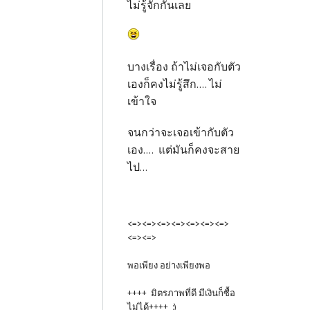
ไม่รู้จักกันเลย
บางเรื่อง ถ้าไม่เจอกับตัว
เองก็คงไม่รู้สึก.... ไม่
เข้าใจ
จนกว่าจะเจอเข้ากับตัว
เอง.... แต่มันก็คงจะสาย
ไป...
<=><=><=><=><=><=><=>
<=><=>
พอเพียง อย่างเพียงพอ
++++ มิตรภาพที่ดี มีเงินก็ซื้อ
ไม่ได้++++ :)