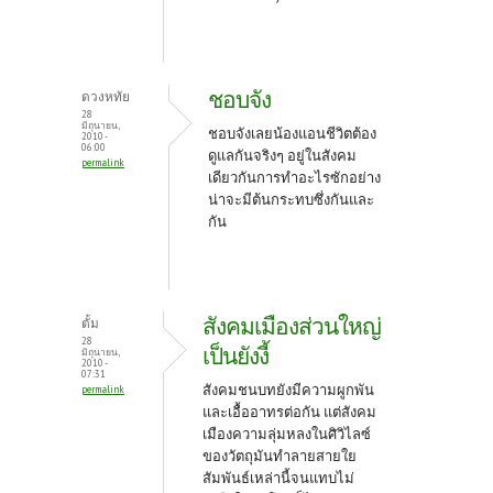
ชอบจัง
ดวงหทัย
28
มิถุนายน,
ชอบจังเลยน้องแอนชีวิตต้อง
2010 -
06:00
ดูแลกันจริงๆ อยู่ในสังคม
permalink
เดียวกันการทำอะไรซักอย่าง
น่าจะมีต้นกระทบซึ่งกันและ
กัน
สังคมเมืองส่วนใหญ่
ตั้ม
28
เป็นยังงี้
มิถุนายน,
2010 -
07:31
สังคมชนบทยังมีความผูกพัน
permalink
และเอื้ออาทรต่อกัน แต่สังคม
เมืองความลุ่มหลงในศิวิไลซ์
ของวัตถุมันทำลายสายใย
สัมพันธ์เหล่านี้จนแทบไม่