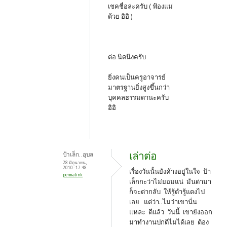
เชคชื่อล่ะครับ ( ฟ้องแม่
ด้วย อิอิ )
ต่อ นิดนึงครับ
ยิ่งคนเป็นครูอาจารย์
มาตรฐานยิ่งสูงขึ้นกว่า
บุคคลธรรมดานะครับ
อิอิ
เล่าต่อ
ป้าเล็ก..อุบล
28 มิถุนายน,
2010 - 12:48
เรื่องวันนั้นยังค้างอยู่ในใจ ป้า
permalink
เล็กกะว่าไม่ยอมแน่ มันด่ามา
ก็จะด่ากลับ ให้รู้ดำรู้แดงไป
เลย แต่ว่า..ไม่ว่าเขานั่น
แหละ ดีแล้ว วันนี้ เขายังออก
มาทำงานปกติไม่ได้เลย ต้อง