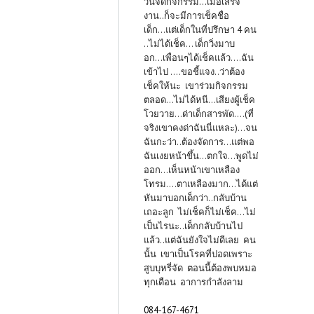
วันจัดกิจกรรม...เมื่อเสร็จ
งาน..ก็จะมีการเช็คชื่อ
เด็ก...แต่เด็กในที่ปรึกษา 4 คน
..ไม่ได้เช็ค... เด็กวิ่งมาบ
อก...เพื่อนๆได้เช็คแล้ว....ฉัน
เข้าไป ....ขอชี้แจง..ว่าต้อง
เช็คให้นะ เขาร่วมกิจกรรม
ตลอด...ไม่ได้หนี...เสียงผู้เช็ค
โวยวาย...ด่าเด็กสารพัด....(ที่
จริงเขาคงด่าฉันนี่แหละ)...จน
ฉันกะว่า..ต้องจัดการ...แต่พอ
ฉันเงยหน้าขึ้น...ตกใจ...พูดไม่
ออก...เห็นหน้าเขาเหลือง
โทรม....ตาเหลืองมาก...ได้แต่
หันมาบอกเด็กว่า..กลับบ้าน
เถอะลูก ไม่เช็คก็ไม่เช็ค...ไม่
เป็นไรนะ..เด็กกลับบ้านไป
แล้ว..แต่ฉันยังใจไม่ดีเลย คน
นั้น เขาเป็นโรคที่ปอดเพราะ
สูบบุหรี่จัด ตอนนี้ต้องพบหมอ
ทุกเดือน อาการกำลังลาม
084-167-4671