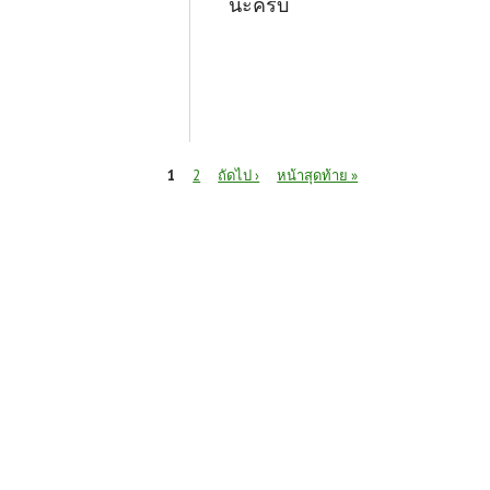
นะครับ
หน้า
1
2
ถัดไป ›
หน้าสุดท้าย »