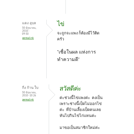
ไข่
แดง อุบล
30 มิถุนายน,
2010 -
จะถูกจะแพง ก็ต้องมีไว้ติด
09:50
permalink
ครัว
"เชื่อในผล แห่งการ
ทำความดี"
สวัสดีค่ะ
กิ่ง ก้าน ใบ
30 มิถุนายน,
2010 - 10:26
ค่ะช่วงนี้ไข่แพงค่ะ คงเป็น
permalink
เพราะช่างนี้เป็ดไม่ออกไข่
ค่ะ ที่บ้านเลี้ยงเป็ดคนเลย
หันไปกินไข่ไก่แทนค่ะ
มาขอเป็นสมาชิกใหม่ค่ะ