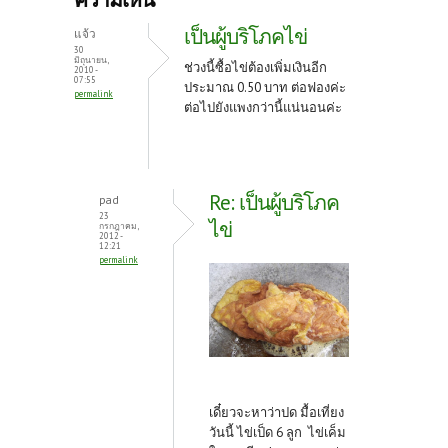
o
er
es
เป็นผู้บริโภคไข่
แจ้ว
o
t
30
มิถุนายน,
ช่วงนี้ซื้อไข่ต้องเพิ่มเงินอีก
2010 -
k
07:55
ประมาณ 0.50 บาท ต่อฟองค่ะ
permalink
ต่อไปยังแพงกว่านี้แน่นอนค่ะ
Re: เป็นผู้บริโภค
pad
23
ไข่
กรกฎาคม,
2012 -
12:21
permalink
เดี๋ยวจะหาว่าปด มื้อเที่ยง
วันนี้ ไข่เป็ด 6 ลูก ไข่เค็ม