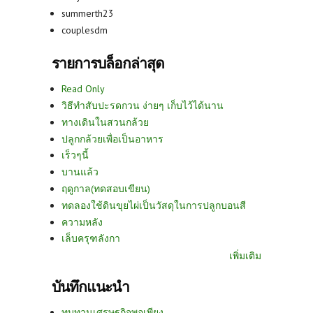
summerth23
couplesdm
รายการบล็อกล่าสุด
Read Only
วิธีทำสับปะรดกวน ง่ายๆ เก็บไว้ได้นาน
ทางเดินในสวนกล้วย
ปลูกกล้วยเพื่อเป็นอาหาร
เร็วๆนี้
บานแล้ว
ฤดูกาล(ทดสอบเขียน)
ทดลองใช้ดินขุยไผ่เป็นวัสดุในการปลูกบอนสี
ความหลัง
เล็บครุฑลังกา
เพิ่มเติม
บันทึกแนะนำ
ทบทวนเศรษฐกิจพอเพียง