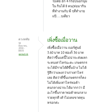
ใบเตย อีก 4 กรอบนอกนุ่ม
ใน กินได้ 8 คน(ห่อมากิน
ที่ทำงานกับ พี่ ๆที่ทำงาย
แป๊.....บเดียว
เพิ่งซื้อเมื่อวาน
ดวงหทัย
30
มิถุนายน,
เพิ่งซื้อเมื่อวาน เบอร์ศูนย์
2010 -
08:05
3.60 บาท 10 ฟองก็ 36 บาท
permalink
คิดว่าขึ้นแค่นี้ไม่น่าจะส่งผลก
ระทบเท่าไหร่นะคะ เกษตรกร
จะได้มีรายได้ดีขึ้นบ้าง ไม่ได้
รู้สึกว่าแพงกว่าเก่าเท่าไหร่
เลย คิดว่าที่ขึ้นเกษตรกรก็คง
ไม่ได้เพิ่มเท่าไหร่พ่อค้า
คนกลางน่าจะได้มากกว่า มี
อะไรขึ้นราคาพ่อค้าคนกลาง
รวยทุกที เค้าไม่เคยขาดทุน
หรอกค่ะ