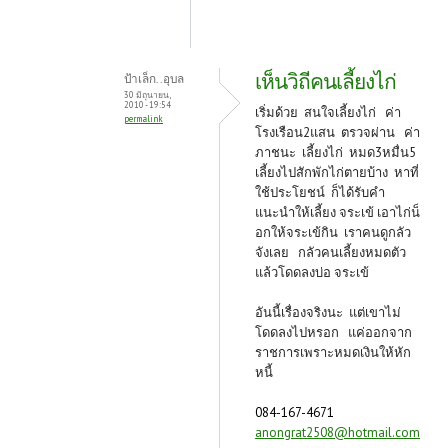
เห็นวิถีคนเลี้ยงไก่
ป้าเล็ก..อุบล
30 มิถุนายน,
2010 - 19:54
เริ่มด้วย สนใจเลี้ยงไก่ ค่า
permalink
โรงเรือน2แสน ตรวจผ่าน ค่า
ภาชนะ เลี้ยงไก่ หมด3หมื่น5
เลี้ยงไปสักพักไก่ตายบ้าง หาที่
ใช้ประโยชน์ ก็ได้รับคำ
แนะนำให้เลี้ยง จระเข้ เอาไก่น็
อกให้จระเข้กิน เราคนดูกลัว
จังเลย กลัวคนเลี้ยงหมดตัว
แล้วโดดลงบ่อ จระเข้
อันนี้เรื่องจริงนะ แต่เขาไม่
โดดลงไปหรอก แค่ออกจาก
ราชการเพราะหมดเงินให้หัก
หนี้
084-167-4671
anongrat2508@hotmail.com