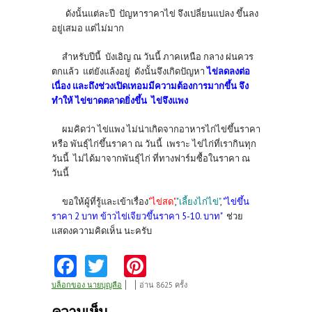
ดังนั้นแต่ละปี ปัญหาราคาไข่ จึงเปลี่ยนแปลง ขึ้นลง
อยู่เสมอ แต่ไม่มาก
สำหรับปีนี้ บังเอิญ ณ วันนี้ ภาคเหนือ กลาง ฝนควร
ตกแล้ว แต่ยังแล้งอยู่ ดังนั้นจึงเกิดปัญหา
ไข่ลดลงต่อ
เนื่อง และถึงช่วงเปิดเทอมมีความต้องการมากขึ้น จึง
ทำให้ ไข่ขาดตลาดยิ่งขึ้น ไข่จึงแพง
ผมคิดว่า ไข่แพง ไม่น่าเกิดจากอาหารไก่ไข่ขึ้นราคา
หรือ พันธ์ุไก่ขึ้นราคา ณ วันนี้ เพราะ ไข่ไก่ที่เรากินทุก
วันนี้ ไม่ได้มาจากพันธุ์ไก่ ที่ทางฟาร์มซื้อในราคา ณ
วันนี้
ขอให้ผู้ที่รู้และเข้าเรื่อง
"ไข่สด"
,
"เลี้ยงไก่ไข่"
,
"ไข่ขึ้น
ราคา 2 บาท ข้าวไข่เจียวขึ้นราคา 5-10. บาท"
ช่วย
แสดงความคิดเห็น นะครับ
Fa
T
Pi
ce
w
nt
บล็อกของ นายบุญลือ
อ่าน 8625 ครั้ง
b
itt
er
ความเห็น