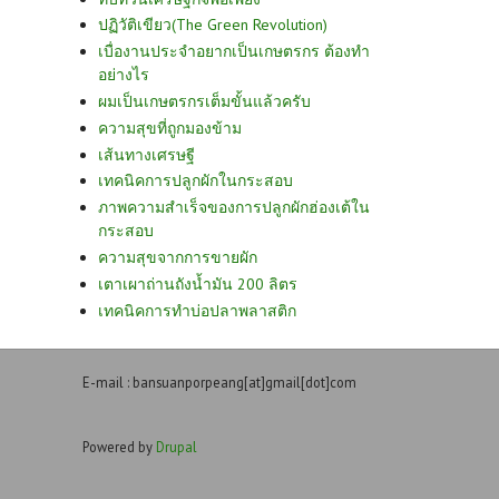
ปฏิวัติเขียว(The Green Revolution)
เบื่องานประจำอยากเป็นเกษตรกร ต้องทำ
อย่างไร
ผมเป็นเกษตรกรเต็มขั้นแล้วครับ
ความสุขที่ถูกมองข้าม
เส้นทางเศรษฐี
เทคนิคการปลูกผักในกระสอบ
ภาพความสำเร็จของการปลูกผักฮ่องเต้ใน
กระสอบ
ความสุขจากการขายผัก
เตาเผาถ่านถังน้ำมัน 200 ลิตร
เทคนิคการทำบ่อปลาพลาสติก
E-mail : bansuanporpeang[at]gmail[dot]com
Powered by
Drupal