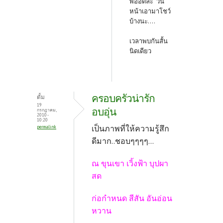
พี่ออดล่ะ วัน
หน้าเอามาโชว์
บ้างนะ....
เวลาพบกันสั้น
นิดเดียว
ครอบครัวน่ารัก
ตั้ม
19
อบอุ่น
กรกฎาคม,
2010 -
10:20
เป็นภาพที่ให้ความรู้สึก
permalink
ดีมาก..ชอบๆๆๆๆ...
ณ ขุนเขา เวิ้งฟ้า บุปผา
สด
ก่อกำหนด สีสัน อันอ่อน
หวาน