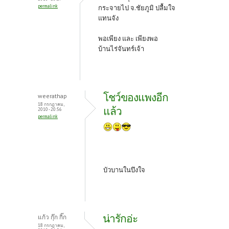
k
permalink
กระจายไป จ.ชัยภูมิ ปลื้มใจ
แทนจัง
พอเพียง และ เพียงพอ
บ้านไร่จันทร์เจ้า
โชว์ของแพงอีก
weerathap
18 กรกฎาคม,
แล้ว
2010 - 20:56
permalink
บัวบานในบึงใจ
น่ารักอ่ะ
แก้ว กุ๊ก กิ๊ก
18 กรกฎาคม,