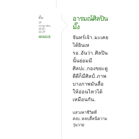
อารมณ์ศิลปิน
ตั้ม
19
มั๊ง
กรกฎาคม,
2010 -
10:29
จันทร์เจ้า..มะเคย
permalink
ได้ยินเห
รอ..อันว่า..ศิลปิน
นั้นย่อมมี
ศิลปะ..กองขยะดู
ดีดีก็มีศิลป์..ภาพ
บางภาพมันสื่อ
ให้อ่อนไหวได้
เหมือนกัน..
แสวงหาชีวิตที่
สงบ..หลบลี้หนีความ
วุ่นวาย