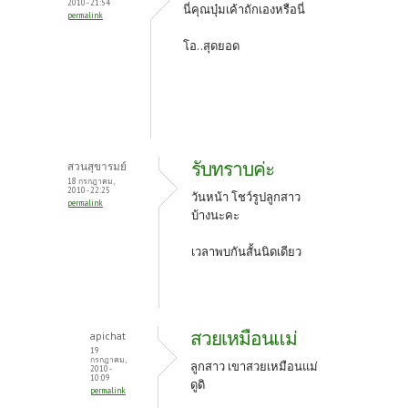
2010 - 21:54
นี่คุณบุ๋มเค้าถักเองหรือนี่
permalink
โอ..สุดยอด
รับทราบค่ะ
สวนสุขารมย์
18 กรกฎาคม,
2010 - 22:25
วันหน้า โชว์รูปลูกสาว
permalink
บ้างนะคะ
เวลาพบกันสั้นนิดเดียว
สวยเหมือนแม่
apichat
19
กรกฎาคม,
ลูกสาว เขาสวยเหมือนแม่
2010 -
10:09
ดูดิ
permalink