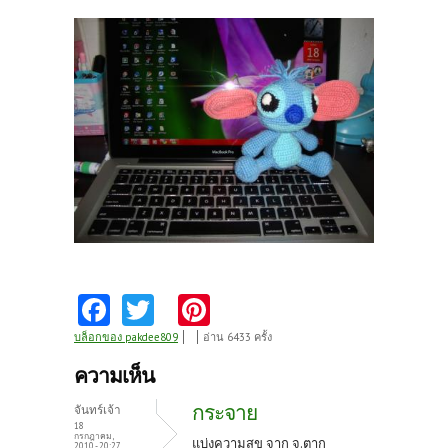
Fa
T
Pi
ce
w
nt
บล็อกของ pakdee809
อ่าน 6433 ครั้ง
b
itt
er
ความเห็น
o
er
es
กระจาย
จันทร์เจ้า
o
t
18
กรกฎาคม,
แบ่งความสุข จาก จ.ตาก
2010 - 20:27