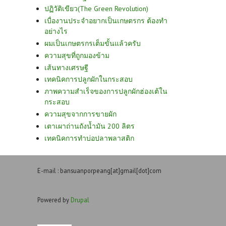
ปฏิวัติเขียว(The Green Revolution)
เบื่องานประจำอยากเป็นเกษตรกร ต้องทำ
อย่างไร
ผมเป็นเกษตรกรเต็มขั้นแล้วครับ
ความสุขที่ถูกมองข้าม
เส้นทางเศรษฐี
เทคนิคการปลูกผักในกระสอบ
ภาพความสำเร็จของการปลูกผักฮ่องเต้ใน
กระสอบ
ความสุขจากการขายผัก
เตาเผาถ่านถังน้ำมัน 200 ลิตร
เทคนิคการทำบ่อปลาพลาสติก
E-mail : bansuanporpeang[at]gmail[dot]com
Powered by
Drupal