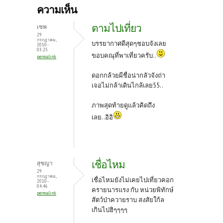
b
itt
er
ความเห็น
o
er
es
ตามไปเที่ยว
เซพ
o
t
29
กรกฎาคม,
บรรยากาศดีสุดๆชอบจังเลย
2010 -
k
03:25
ขอบคณุที่พาเที่ยวครับ..
permalink
ดอกกล้วยผีชื่อน่ากลัวจังถ่า
เจอไม่กล้าเดินไกล้เลย55..
ภาพสุดท้ายดูแล้วคิดถึง
เลย..อิอิ
เชื่อไหม
สุชญา
29
กรกฎาคม,
เชื่อไหมยังไม่เคยไปเที่ยวคอก
2010 -
04:46
ครายนารแรง กับ หน่วยพิทักษ์
permalink
สัตว์ป่าควายราบ สงสัยใก้ล
เกินไปฮิๆๆๆๆ