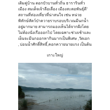
เดิมคู่บ้าน ดอกบัวบานทั่วถิ่น ธารารินทั่ว
เมือง สมเด็จเจ้าลือเลื่อง เมืองสะตอพันธุ์ดี"
สถานที่ท่องเที่ยวที่น่าสนใจ เช่น หน่วย
พิทักษ์สัตว์ป่าควายราบรอบบริเวณมีนกน้ำ
อยู่มากมาย สามารถมองเห็นได้จากฝั่งโดย
ไม่ต้องนั่งเรือออกไป โดยเฉพาะช่วงเช้าและ
เย็นจะมีนกออกหากินมากเป็นพิเศษ ,วัดเอก
, บ่อนน้ำศักดิ์สิทธิ์,คอกควายนายแรง เป็นต้น
เกาะใหญ่