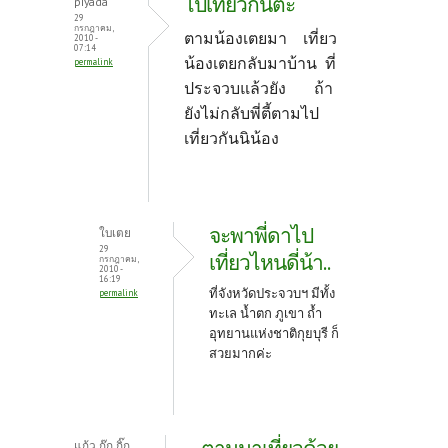
ไปเที่ยวกันตะ
piyada
29
กรกฎาคม,
ตามน้องเตยมา เที่ยว
2010 -
07:14
น้องเตยกลับมาบ้าน ที่
permalink
ประจวบแล้วยัง ถ้า
ยังไม่กลับพี่ตี้ตามไป
เที่ยวกันนิน้อง
จะพาพี่ดาไป
ใบเตย
29
เที่ยวไหนดี่น้า..
กรกฎาคม,
2010 -
16:19
ที่จังหวัดประจวบฯ มีทั้ง
permalink
ทะเล น้ำตก ภูเขา ถ้ำ
อุทยานแห่งชาติกุยบุรี ก็
สวยมากค่ะ
แก้ว กุ๊ก กิ๊ก