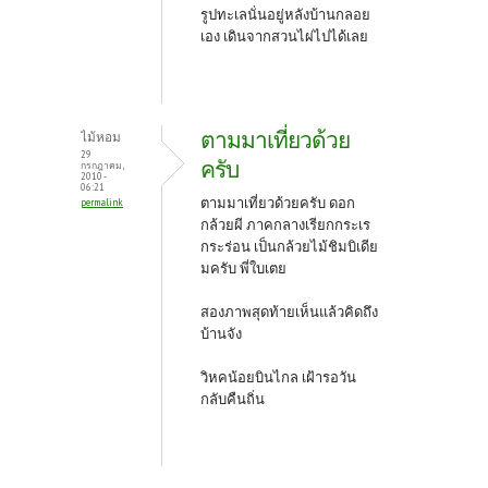
รูปทะเลนั่นอยู่หลังบ้านกลอย
เอง เดินจากสวนไผ่ไปได้เลย
ตามมาเที่ยวด้วย
ไม้หอม
29
ครับ
กรกฎาคม,
2010 -
06:21
ตามมาเที่ยวด้วยครับ ดอก
permalink
กล้วยผี ภาคกลางเรียกกระเร
กระร่อน เป็นกล้วยไม้ชิมบิเดีย
มครับ พี่ใบเตย
สองภาพสุดท้ายเห็นแล้วคิดถึง
บ้านจัง
วิหคน้อยบินไกล เฝ้ารอวัน
กลับคืนถิ่น