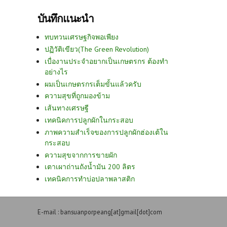
บันทึกแนะนำ
ทบทวนเศรษฐกิจพอเพียง
ปฏิวัติเขียว(The Green Revolution)
เบื่องานประจำอยากเป็นเกษตรกร ต้องทำ
อย่างไร
ผมเป็นเกษตรกรเต็มขั้นแล้วครับ
ความสุขที่ถูกมองข้าม
เส้นทางเศรษฐี
เทคนิคการปลูกผักในกระสอบ
ภาพความสำเร็จของการปลูกผักฮ่องเต้ใน
กระสอบ
ความสุขจากการขายผัก
เตาเผาถ่านถังน้ำมัน 200 ลิตร
เทคนิคการทำบ่อปลาพลาสติก
E-mail : bansuanporpeang[at]gmail[dot]com