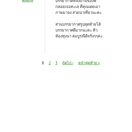
บรรยากาศหลังบ้านของพี่
permalink
กลอยเจอทะเล ที่คุณเตยเอา
ภาพมาลง สวยน่าเที่ยวนะคะ
ส่วนบรรยากาศรูปสุดท้ายได้
บรรยากาศดีมากนะคะ ทิว
ท้องทุ่งนา สมบูรณืดีจริงๆๆค่ะ
หน้า
1
2
3
ถัดไป ›
หน้าสุดท้าย »