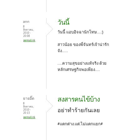
วันนี้
ann
8
สิงหาคม,
วันนี้ แอบอิจฉานักโทษ....:)
2010 -
20:08
permalink
สาวน้อย ของพี่จันทร์เจ้าน่ารัก
จัง.....
....ความสุขอย่างแท้จริง ด้วย
หลักเศรษฐกิจพอเพียง....
สงสารคนไข้บ้าง
ยายอิ๊ด
8
สิงหาคม,
อย่าทำร้ายกันเลย
2010 -
20:13
permalink
#แตกต่าง.แต่.ไม่แตกแยก#