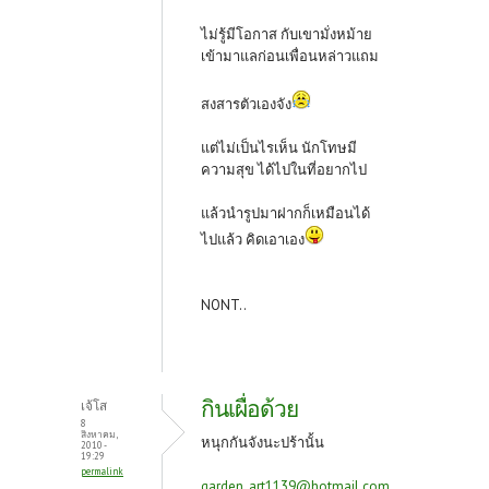
ไม่รู้มีโอกาส กับเขามั่งหม้าย
เข้ามาแลก่อนเพื่อนหล่าวแถม
สงสารตัวเองจัง
แต่ไม่เป็นไรเห็น นักโทษมี
ความสุข ได้ไปในที่อยากไป
แล้วนำรูปมาฝากก็เหมือนได้
ไปแล้ว คิดเอาเอง
NONT..
กินเผื่อด้วย
เจ้โส
8
สิงหาคม,
หนุกกันจังนะปร้านั้น
2010 -
19:29
permalink
garden_art1139@hotmail.com