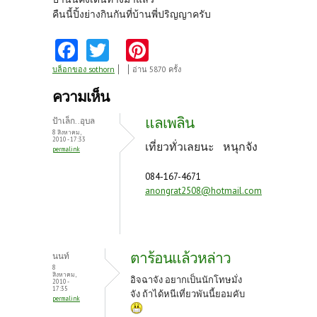
คืนนี้ปิ้งย่างกินกันที่บ้านพี่ปริญญาครับ
Fa
T
Pi
ce
w
nt
บล็อกของ sothorn
อ่าน 5870 ครั้ง
b
itt
er
ความเห็น
o
er
es
แลเพลิน
ป้าเล็ก..อุบล
o
t
8 สิงหาคม,
2010 - 17:33
เที่ยวทั่วเลยนะ หนุกจัง
permalink
k
084-167-4671
anongrat2508@hotmail.com
ตาร้อนแล้วหล่าว
นนท์
8
สิงหาคม,
อิจฉาจัง อยากเป็นนักโทษมั่ง
2010 -
17:35
จัง ถ้าได้หนีเที่ยวพันนี้ยอมคับ
permalink