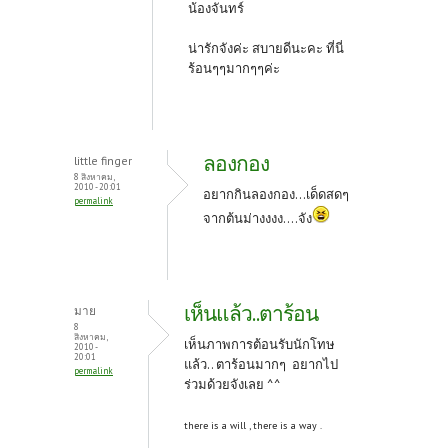
น้องจันทร์
น่ารักจังค่ะ สบายดีนะคะ ที่นี่
ร้อนๆๆมากๆๆค่ะ
ลองกอง
little finger
8 สิงหาคม,
2010 - 20:01
อยากกินลองกอง...เด็ดสดๆ
permalink
จากต้นม่างงงง....จัง
เห็นแล้ว..ตาร้อน
มาย
8
สิงหาคม,
เห็นภาพการต้อนรับนักโทษ
2010 -
20:01
แล้ว.. ตาร้อนมากๆ อยากไป
permalink
ร่วมด้วยจังเลย ^^
there is a will , there is a way .