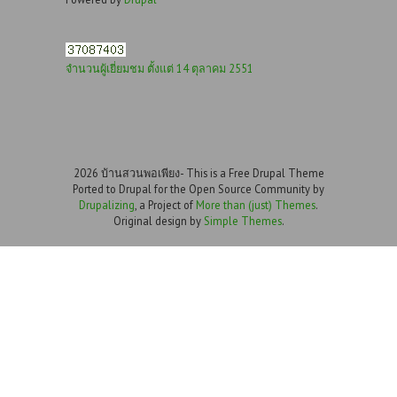
จำนวนผู้เยี่ยมชม ตั้งแต่ 14 ตุลาคม 2551
2026 บ้านสวนพอเพียง- This is a Free Drupal Theme
Ported to Drupal for the Open Source Community by
Drupalizing
, a Project of
More than (just) Themes
.
Original design by
Simple Themes
.