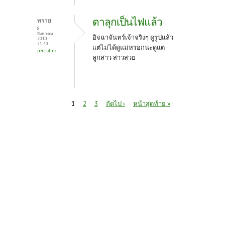
ตาลุกเป็นไฟแล้ว
ทราย
8
สิงหาคม,
อิจฉาจันทร์เจ้าจริงๆ ดูรูปแล้ว
2010 -
21:40
แต่ไม่ได้ดูแม่หรอกนะดูแต่
permalink
ลูกสาว สาวสวย
หน้า
1
2
3
ถัดไป ›
หน้าสุดท้าย »