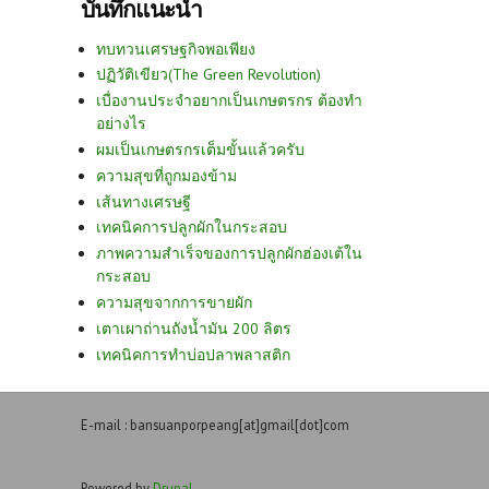
บันทึกแนะนำ
ทบทวนเศรษฐกิจพอเพียง
ปฏิวัติเขียว(The Green Revolution)
เบื่องานประจำอยากเป็นเกษตรกร ต้องทำ
อย่างไร
ผมเป็นเกษตรกรเต็มขั้นแล้วครับ
ความสุขที่ถูกมองข้าม
เส้นทางเศรษฐี
เทคนิคการปลูกผักในกระสอบ
ภาพความสำเร็จของการปลูกผักฮ่องเต้ใน
กระสอบ
ความสุขจากการขายผัก
เตาเผาถ่านถังน้ำมัน 200 ลิตร
เทคนิคการทำบ่อปลาพลาสติก
E-mail : bansuanporpeang[at]gmail[dot]com
Powered by
Drupal