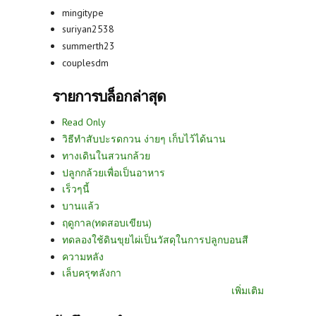
mingitype
suriyan2538
summerth23
couplesdm
รายการบล็อกล่าสุด
Read Only
วิธีทำสับปะรดกวน ง่ายๆ เก็บไว้ได้นาน
ทางเดินในสวนกล้วย
ปลูกกล้วยเพื่อเป็นอาหาร
เร็วๆนี้
บานแล้ว
ฤดูกาล(ทดสอบเขียน)
ทดลองใช้ดินขุยไผ่เป็นวัสดุในการปลูกบอนสี
ความหลัง
เล็บครุฑลังกา
เพิ่มเติม