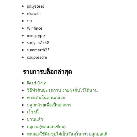
jollysteel
ekawith
ปา
Winfince
mingitype
suriyan2538
summerth23
couplesdm
รายการบล็อกล่าสุด
Read Only
วิธีทำสับปะรดกวน ง่ายๆ เก็บไว้ได้นาน
ทางเดินในสวนกล้วย
ปลูกกล้วยเพื่อเป็นอาหาร
เร็วๆนี้
บานแล้ว
ฤดูกาล(ทดสอบเขียน)
ทดลองใช้ดินขุยไผ่เป็นวัสดุในการปลูกบอนสี