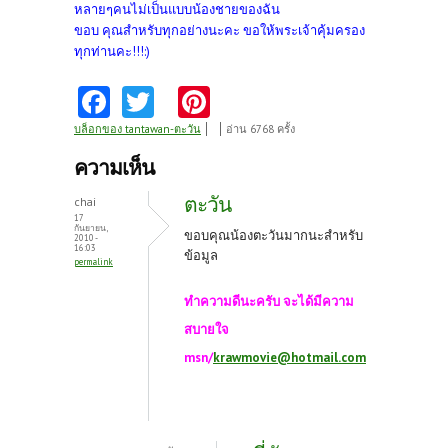
หลายๆคนไม่เป็นแบบน้องชายของฉัน
ขอบ คุณสำหรับทุกอย่างนะคะ ขอให้พระเจ้าคุ้มครอง
ทุกท่านคะ!!!:)
Fa
T
Pi
ce
w
nt
บล็อกของ tantawan-ตะวัน
อ่าน 6768 ครั้ง
b
itt
er
ความเห็น
o
er
es
ตะวัน
chai
o
t
17
กันยายน,
ขอบคุณน้องตะวันมากนะสำหรับ
2010 -
k
16:03
ข้อมูล
permalink
ทำความดีนะครับ จะได้มีความ
สบายใจ
msn/
krawmovie@hotmail.com