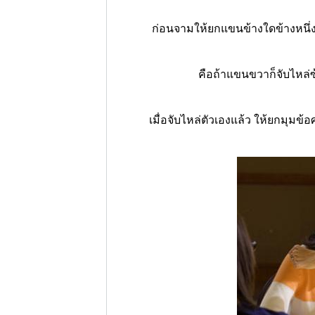
ก่อนจามให้ยกแขนข้างใดข้างหนึ่งข
คือถ้าแขนขวาก็จับไหล่ซ
เมื่อจับไหล่ตัวเองแล้ว ให้ยกมุม