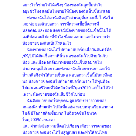
อย่างไรก็ช่วยไม่ได้จริงๆ น้องของฉันถูกปั้มหัวใจ
อยู่8ชั่วโมง แต่มันไม่ช่วยให้น้องของฉันฟื้นขึ้นมาเลย
พ่อของฉันได้มานั่งคิดดูถึงสาเหตุที่ตรวจเชื้อไวรัสไม่
เจอ พ่อของฉันบอกว่า การที่ตรวจเชื้อนี้ตรวจที่
หลอดลมและปอด แต่กรณีน้องชายของฉันเชื้อนี้ไม่ได้
ลงที่ปอด แต่ไปลงที่หัวใจ ซึ่งผลออกมาเลยไม่ทราบว่า
น้องชายของฉันเป็นโรคอะไร
น้องชายของฉันได้ไปทำพาสปอร์ต เมื่อวันจันทร์ที่6
/09/10ได้ติดเชื้อจากที่นั่น พ่อของฉันก็ไปด้วยกันกับ
น้อง และเมื่อพ่อกลับมาพ่อของฉันเจ็บคอมากไม่
สามารถพูดได้เลย และพ่อของฉันก็เลยทานยาและให้
น้ำเกลือจึงทำให้หายเจ็บคอ พ่อบอกว่าเชื้อนี้มันลงที่คอ
พ่อ น้องชายของฉันไปทำพาสปอร์ตเพราะ ได้ทุนที่จะ
ไปเล่นดนตรีไทยที่ไต้หวันวันที่7ตุลา2010 แต่ก็ไม่ได้ไป
เพราะน้องชายของฉันเสียชีวิตไปก่อน
ฉันจึงอยากบอกให้ทุกคน ดูแลรักษาร่างกายของ
ตนเองดีๆ
ห้าม
เข้า ไปในที่แออัด ระบบหมุนเวียนอากาศ
ไม่ดี มีโอกาสติดเชื้อมาก ไปฉีดวัคซีนไข้หวัด
ใหญ่2009ด้วยนะคะ
และ ฝากส่งข้อความนี้ต่อไปเรื่อยๆ เพื่อว่าการตายของ
น้องชายของฉันจะได้ไม่สูญเปล่า และทำให้คนไทย