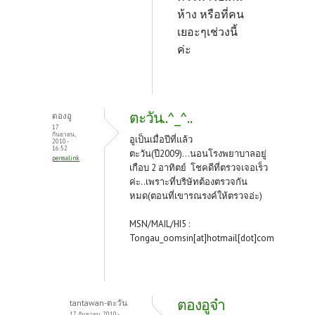
ห้าง หรือที่คน
เยอะๆเช่วงนี้
ค่ะ
ตะวัน..^_^..
ตองอู
17
กันยายน,
อูเป็นเมื่อปีที่แล้ว
2010 -
16:52
ตะวัน(ปี2009)...นอนโรงพยาบาลอยู่
permalink
เกือบ 2 อาทิตย์ โชคดีที่ตรวจเจอเร็ว
ค่ะ..เพราะที่บริษัทต้องตรวจกัน
หมด(ตอนที่เขารณรงค์ให้ตรวจอ่ะ)
MSN/MAIL/HI5 :
Tongau_oomsin[at]hotmail[dot]com
ตองอูจ๋า
tantawan-ตะวัน
17 กันยายน, 2010 -