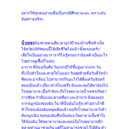
อยากให้ทุกคนอ่านเพื่อเป็นกรณีศึกษานะคะ เพราะมัน
อันตรายจริงๆ
น้ำเพชร
น้องชายคนเดียวอายุ14ปี ของบ้านซึ่งเค้าเป็น
ไข้หวัด2009ตอนนี้ได้เสียชีวิตไปแล้ว ทั้งครอบครัว
เสียใจเป็นอย่างมาก เราก้ไม่รู้หรอกว่าน้องเค้าเป็นอะไร
ไปตรวจดูเชื้อก็ไม่พบ
อาการ ที่น้องเป็นคือ วันแรกมีไข้ขึ้นสูงมากกกก วัน
ที่2เจ็บหัวใจและหายใจไม่ออก วันสุดท้ายคือวันที่3หน้า
ซีดและอาเจียน ไม่สามารถกินอะไรได้ตั้งแต่วันจันทร์
ตอนเย็นแล้ว เมื่อเวลา4โมงครึ่ง ฉันและพ่อได้พาน้องไป
โรงพยาบาล เมื่อกำลังจะถึงโรงพยาบาลน้ำเพชรเกิดอา
การช๊อค กำมือแน่น ตาเหลือก และอ้าปาก มีฟองออก
จากจมูกน้องของฉัน วินาทีนั้นฉันไม่รู้จะทำอย่างไรดี
หัวใจของน้องฉันหยุดเต้นแล้ว พอถึงโรงพยาบาล ก้เค้า
ห้องฉุกเฉิน พ่อของฉันซึ่งเป็นหมอ ก็พยายามปั้มหัวใจ
ให้น้องฉัน ให้พยายาบาลและหมอในโรงพยาบาลอีก
หลายท่านมาช่วยกัน แต่ก็ไม่สามารถช่วยไว้ได้ทัน ทำ