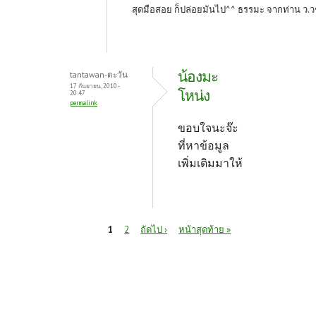
สุดมือสอย ก็ปล่อยมันไป^^ ธรรมะ จากท่าน ว.วช
น้องมะ
tantawan-ตะวัน
17 กันยายน, 2010 -
โหน่ง
20:47
permalink
ขอบใจนะจ๊ะ
ที่หาข้อมูล
เพิ่มเติมมาให้
หน้า
1
2
ถัดไป ›
หน้าสุดท้าย »