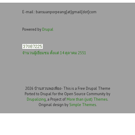
E-mail : bansuanporpeang[at]gmail[dot]com
Powered by
Drupal
จำนวนผู้เยี่ยมชม ตั้งแต่ 14 ตุลาคม 2551
2026 บ้านสวนพอเพียง- This is a Free Drupal Theme
Ported to Drupal for the Open Source Community by
Drupalizing
, a Project of
More than (just) Themes
.
Original design by
Simple Themes
.