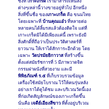
ซึ่งที่ เ
กาะเกร็ด
เรามาสารถเห็นสิ่ง
ต่างๆเหล่านี้วางขายอยู่ทั่วไป อีกหนึ่ง
สิ่งที่ขึ้นชื่อ ของ
เกาะเกร็ด
คือ ขนมไทย
โดยเฉพาะที่
บ้านคุณแอ๋ว
ที่หลายต่อ
หลายคนได้ลิ้มรสแล้วต้องติดใจ แต่ที่
เกาะเกร็ดมิได้มีเพียงแค่นี้ เพราะยังมี
สิ่งศักดิ์ที่ถือว่าเป็นประวัติศาสตร์ที่
ยาวนาน ให้เราได้สักการะอีกด้วย โดย
เฉพาะ
วัดปรมัยยิกาวาส
ที่สร้างขึ้น
ตั้งแต่สมัยรัชการที่
5
มีภาพวาดจิต
กรรมฝาผนังที่สวยงาม และมี
พิพิธภัณฑ์ ร.๕
ที่เก็บรวบรวมข้อมูล
เครื่องใช้สมัยโบราณ ไว้ให้คนรุ่นหลัง
อย่างเราได้ดูได้ชม และบริเวณวัดนี้เอง
ที่ก่อเกิดสัญลักษณ์ของเกาะเกร็ดขึ้น
นั่นคือ
เจดีย์เอียงสีขาว
ที่ตั้งอยู่บริเวณ