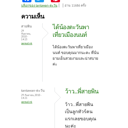
ce
w
nt
บล็อกของ tantawan-ตะวัน
อ่าน 11686 ครั้ง
b
itt
er
ความเห็น
o
er
es
ได้น้องตะวันพา
สายพิน
o
t
29
เที่ยวเมืองนนท์
กันยายน,
2010 -
k
14:13
permalink
ได้น้องตะวันพาเที่ยวเมือง
นนท์ ขอบคุณมากนะคะ ที่นั่น
ยามเย็นสวยงามและน่าสบาย
ค่ะ
ว้าว...พี่สายพิน
tantawan-ตะวัน
29 กันยายน, 2010 -
14:21
permalink
ว้าว...พี่สายพิน
เป็นลูกทัวร์คน
แรกเลยขอบคุณ
นะค่ะ