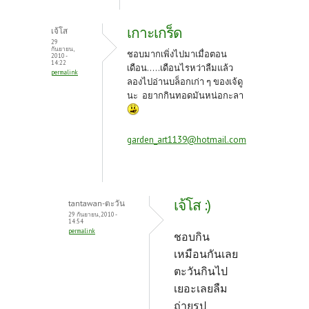
เกาะเกร็ด
เจ้โส
29
กันยายน,
ชอบมากเพิ่งไปมาเมื่อตอน
2010 -
14:22
เดือน.....เดือนไรหว่าลืมแล้ว
permalink
ลองไปอ่านบล็อกเก่า ๆ ของเจ้ดู
นะ อยากกินทอดมันหน่อกะลา
garden_art1139@hotmail.com
เจ้โส :)
tantawan-ตะวัน
29 กันยายน, 2010 -
14:54
permalink
ชอบกิน
เหมือนกันเลย
ตะวันกินไป
เยอะเลยลืม
ถ่ายรูป