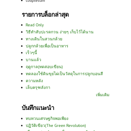
couplesdm
รายการบล็อกล่าสุด
Read Only
วิธีทำสับปะรดกวน ง่ายๆ เก็บไว้ได้นาน
ทางเดินในสวนกล้วย
ปลูกกล้วยเพื่อเป็นอาหาร
เร็วๆนี้
บานแล้ว
ฤดูกาล(ทดสอบเขียน)
ทดลองใช้ดินขุยไผ่เป็นวัสดุในการปลูกบอนสี
ความหลัง
เล็บครุฑลังกา
เพิ่มเติม
บันทึกแนะนำ
ทบทวนเศรษฐกิจพอเพียง
ปฏิวัติเขียว(The Green Revolution)