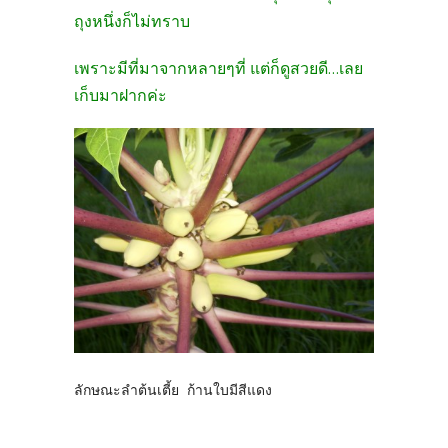
ถุงหนึ่งก็ไม่ทราบ
เพราะมีที่มาจากหลายๆที่ แต่ก็ดูสวยดี...เลย
เก็บมาฝากค่ะ
ลักษณะลำต้นเตี้ย ก้านใบมีสีแดง