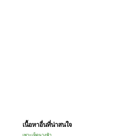
เนื้อหาอื่นที่น่าสนใจ
เพาะเห็ดนางฟ้า