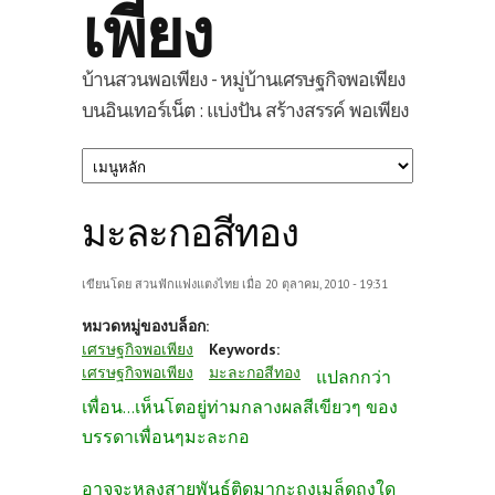
เพียง
บ้านสวนพอเพียง - หมู่บ้านเศรษฐกิจพอเพียง
บนอินเทอร์เน็ต : แบ่งปัน สร้างสรรค์ พอเพียง
มะละกอสีทอง
เขียนโดย
สวนฟักแฟงแตงไทย
เมื่อ 20 ตุลาคม, 2010 - 19:31
หมวดหมู่ของบล็อก:
เศรษฐกิจพอเพียง
Keywords:
เศรษฐกิจพอเพียง
มะละกอสีทอง
แปลกกว่า
เพื่อน...เห็นโตอยู่ท่ามกลางผลสีเขียวๆ ของ
บรรดาเพื่อนๆมะละกอ
อาจจะหลงสายพันธ์ติดมากะถุงเมล็ดถุงใด