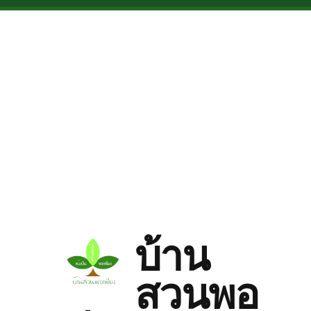
Skip to main content
บ้าน
สวนพอ