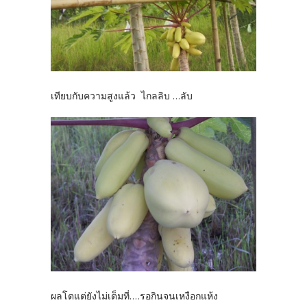
เทียบกับความสูงแล้ว ไกลลิบ ...ลับ
ผลโตแต่ยังไม่เต็มที่....รอกินจนเหงือกแห้ง