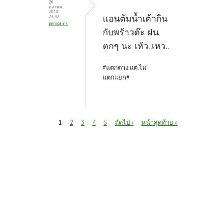
26
ตุลาคม,
2010 -
แอนต้มน้ำเต้ากิน
23:42
permalink
กับพร้าวต๊ะ ฝน
ตกๆ นะ เห้ว..เหว..
#แตกต่าง.แต่.ไม่
แตกแยก#
หน้า
1
2
3
4
5
ถัดไป ›
หน้าสุดท้าย »