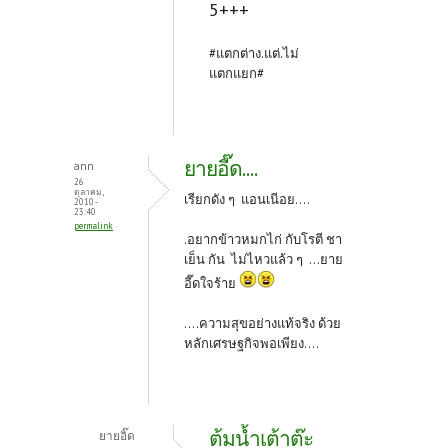
5+++
#แตกต่าง.แต่.ไม่
แตกแยก#
ยายอี๊ด....
ann
26
ตุลาคม,
เรียกดัง ๆ แอนเนีอย....
2010 -
23:40
permalink
.อยากข้าวหมกไก่ กับโรตี ชา
เย็น กัน ไม่ไหวแล้ว ๆ ...ยาย
อี๊ดใจร้าย
....ความสุขอย่างแท้จริง ด้วย
หลักเศรษฐกิจพอเพียง....
ต้มน้ำเต้าต๊ะ
ยายอิ๊ด