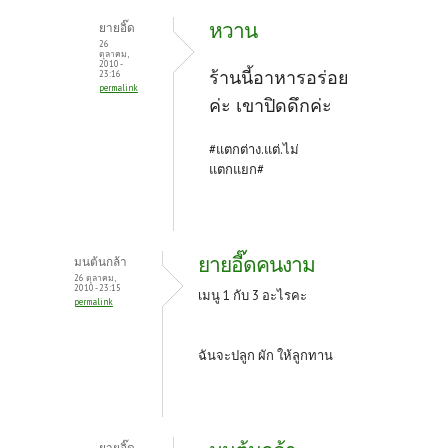
หวาน
ยายอิ๊ด
26
ตุลาคม,
2010 -
ร้านนี้อาหารอร่อย
23:16
permalink
ค่ะ เขาปิดดึกค่ะ
#แตกต่าง.แต่.ไม่
แตกแยก#
ยายอี๊ดคนงาม
มนต้นกล้า
26 ตุลาคม,
2010 - 23:15
เมนู 1 กับ 3 อะไรคะ
permalink
ฉันจะปลูก ผัก ให้ลูกทาน
ยายอิ๊ด