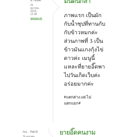
มนต้นกล้า
26
ตุลาคม,
2010 -
ภาพแรก เป็นผัก
23:18
permalink
กับน้ำซุปที่ทานกับ
กับข้าวหมกค่ะ
ส่วนภาพที่ 3 เป็น
ข้าวมันแกงกุ้งไข่
ดาวค่ะ เมนูนี้
แหละที่ยายอิ๊ดพา
ไปวันเกิดเว็บค่ะ
อร่อยมากค่ะ
#แตกต่าง.แต่.ไม่
แตกแยก#
ยายอิ๊ดคนงาม
nu...hack
26 ตุลาคม,