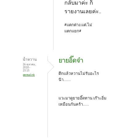
กลับมาค่ะ ก็
รายงานเลยค่ะ..
#แตกต่าง.แต่.ไม่
แตกแยก#
ยายอิ๊ดจ๋า
น้ำหวาน
26 ตุลาคม,
2010 -
23:15
ดึกแล้วหวานไม่รับอะไร
permalink
น๊า......
แวะมาดูยายอิ๊ดทาน เก๊าะอิ่ม
เหมือนกันคร้า.....