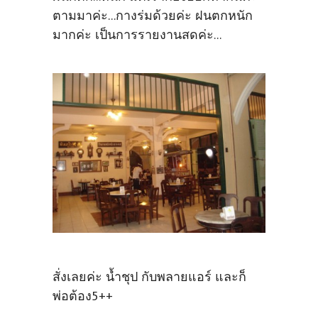
ตามมาค่ะ...กางร่มด้วยค่ะ ฝนตกหนัก
มากค่ะ เป็นการรายงานสดค่ะ...
สั่งเลยค่ะ น้ำชุป กับพลายแอร์ และก็
พ่อต้อง5++