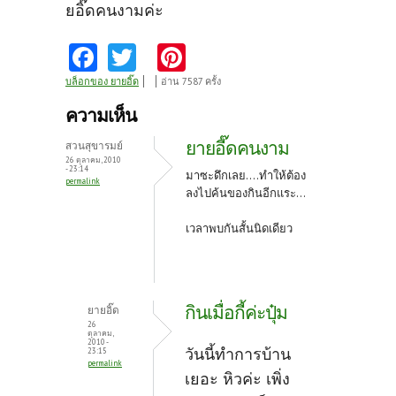
ยอิ๊ดคนงามค่ะ
Fa
T
Pi
ce
w
nt
บล็อกของ ยายอิ๊ด
อ่าน 7587 ครั้ง
b
itt
er
ความเห็น
o
er
es
ยายอี๊ดคนงาม
สวนสุขารมย์
o
t
26 ตุลาคม, 2010
- 23:14
มาซะดึกเลย....ทำให้ต้อง
permalink
k
ลงไปค้นของกินอีกแระ...
เวลาพบกันสั้นนิดเดียว
กินเมื่อกี้ค่ะปุ๋ม
ยายอิ๊ด
26
ตุลาคม,
2010 -
วันนี้ทำการบ้าน
23:15
permalink
เยอะ หิวค่ะ เพิ่ง