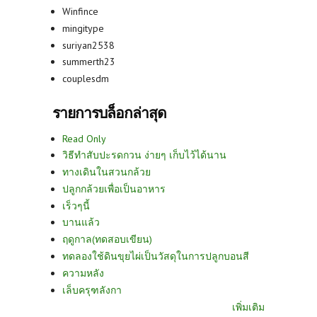
Winfince
mingitype
suriyan2538
summerth23
couplesdm
รายการบล็อกล่าสุด
Read Only
วิธีทำสับปะรดกวน ง่ายๆ เก็บไว้ได้นาน
ทางเดินในสวนกล้วย
ปลูกกล้วยเพื่อเป็นอาหาร
เร็วๆนี้
บานแล้ว
ฤดูกาล(ทดสอบเขียน)
ทดลองใช้ดินขุยไผ่เป็นวัสดุในการปลูกบอนสี
ความหลัง
เล็บครุฑลังกา
เพิ่มเติม