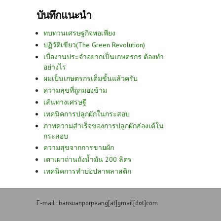
บันทึกแนะนำ
ทบทวนเศรษฐกิจพอเพียง
ปฏิวัติเขียว(The Green Revolution)
เบื่องานประจำอยากเป็นเกษตรกร ต้องทำ
อย่างไร
ผมเป็นเกษตรกรเต็มขั้นแล้วครับ
ความสุขที่ถูกมองข้าม
เส้นทางเศรษฐี
เทคนิคการปลูกผักในกระสอบ
ภาพความสำเร็จของการปลูกผักฮ่องเต้ใน
กระสอบ
ความสุขจากการขายผัก
เตาเผาถ่านถังน้ำมัน 200 ลิตร
เทคนิคการทำบ่อปลาพลาสติก
E-mail : bansuanporpeang[at]gmail[dot]com